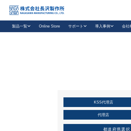
トップ
KSS加盟店・取扱店情報
店舗一覧
製品一覧
Online Store
サポート
導入事例
会社
新卒採用
会社情報
事業内容
中途採用
お問い合わせ
社会貢献活動
パート
2026年度採用情報
キャリア採用・専門職
メールフォームはこちら
工場で
キーレックス
レバーハンドル
キーレックス
機械式ボタン錠
室内用ドアハンドル
導入事例一覧
装
メールニュース
製品検索
お知らせ一覧
よくある質問（FAQ）
特集
簡単診断
教育機関
21
お客様に適したキーレックスをお探しいただけます。
廃番品情報
発
医療機関
品番から探す
取扱店情報
キーレックスを品番からお探しいただけます。
詳し
KSS代理店
企業様採用事
お役立ち情報
代理店
都道府県選択