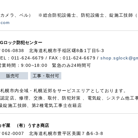
カメラ、ベル） ※総合防犯設備士、防犯設備士、錠施工技師（
.com
SGロック防犯センター
〒006-0838 北海道札幌市手稲区曙8条1丁目5-3
TEL：011-624-6679 / FAX：011-624-6679 /
shop.sglock@g
営業時間：9:00~18:00 緊急のみ24時間可
販売可
工事・取付可
、札幌市内全域・札幌近郊をサービスエリアとしております。
認定店。修理、交換、取付、防犯対策 、電気錠、システム他工
級錠施工技師、第2種電気工事士在籍店
カギ屋 （有）うすき商店
〒062-0007 北海道札幌市豊平区美園７条6-3-8