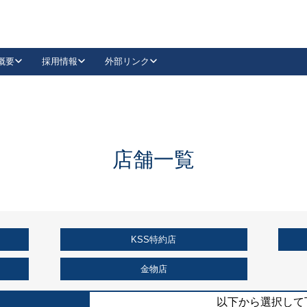
概要
採用情報
外部リンク
YouTube
Instagram
採用
キーレックスカタログ請求
の製品組み立て等
請求フォームはこちら
古代・古代NEO
レバーハンドル
Vi-Clear
古代・古代NEO
飾錠
導入事例一覧
抗ウイルス・抗菌製品
導入事例一覧
Facebook
LinkedIn
店舗一覧
00 / 1100から簡単に交換できるキーレックス4000を
日本ロック工業会
売開始しました。
外部サイト
く見る
KSS特約店
例
長期住宅使用部材標準化推進協議会
外部サイト
金物店
以下から選択して