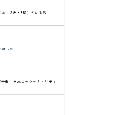
1級・2級・3級）のいる店
mail.com
事全般。日本ロックセキュリティ