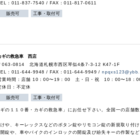
TEL：011-837-7540 / FAX：011-817-0611
販売可
工事・取付可
カギの救急車 西店
〒063-0814 北海道札幌市西区琴似4条7-3-12 K47-1F
TEL：011-644-9948 / FAX：011-644-9949 /
npqxs123@ybb.
営業時間：店舗 10：00〜19：00 土・日・祝 10：00〜18：
定休日：不定休
販売可
工事・取付可
カギの１１０番・カギの救急車」にお任せ下さい。全国一の店舗数
付けや、キーレックスなどのボタン錠やリモコン錠の新規取り付け
の開錠や、車やバイクのインロックの開錠及び紛失キーの作製など