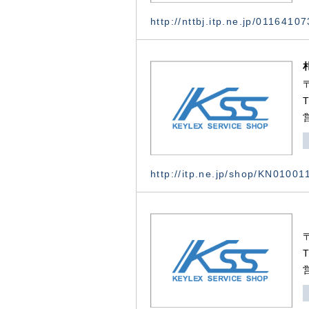
http://nttbj.itp.ne.jp/0116410
http://itp.ne.jp/shop/KN0100