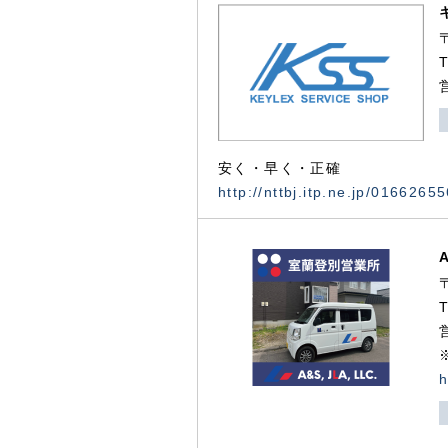
安く・早く・正確
http://nttbj.itp.ne.jp/0166265
h