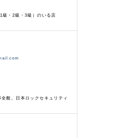
1級・2級・3級）のいる店
mail.com
事全般。日本ロックセキュリティ