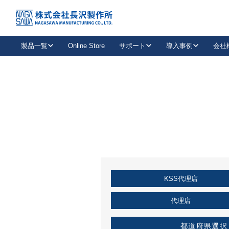
トップ
KSS加盟店・取扱店情報
店舗一覧
製品一覧
Online Store
サポート
導入事例
会社
新卒採用
会社情報
事業内容
中途採用
お問い合わせ
社会貢献活動
パート
2026年度採用情報
キャリア採用・専門職
メールフォームはこちら
工場で
キーレックス
レバーハンドル
キーレックス
機械式ボタン錠
室内用ドアハンドル
導入事例一覧
装
メールニュース
製品検索
お知らせ一覧
よくある質問（FAQ）
特集
簡単診断
教育機関
21
お客様に適したキーレックスをお探しいただけます。
廃番品情報
発
医療機関
品番から探す
取扱店情報
キーレックスを品番からお探しいただけます。
詳し
KSS代理店
企業様採用事
お役立ち情報
代理店
都道府県選択