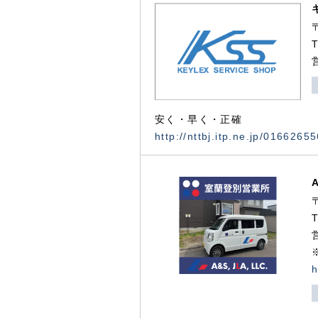
安く・早く・正確
http://nttbj.itp.ne.jp/0166265
h