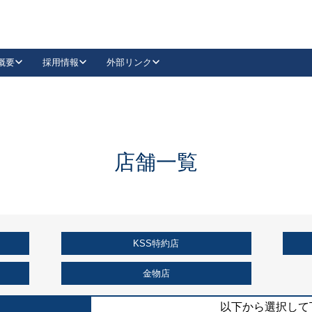
概要
採用情報
外部リンク
YouTube
Instagram
採用
キーレックスカタログ請求
の製品組み立て等
請求フォームはこちら
古代・古代NEO
レバーハンドル
Vi-Clear
古代・古代NEO
飾錠
導入事例一覧
抗ウイルス・抗菌製品
導入事例一覧
Facebook
LinkedIn
店舗一覧
00 / 1100から簡単に交換できるキーレックス4000を
日本ロック工業会
売開始しました。
外部サイト
く見る
KSS特約店
例
長期住宅使用部材標準化推進協議会
外部サイト
金物店
以下から選択して