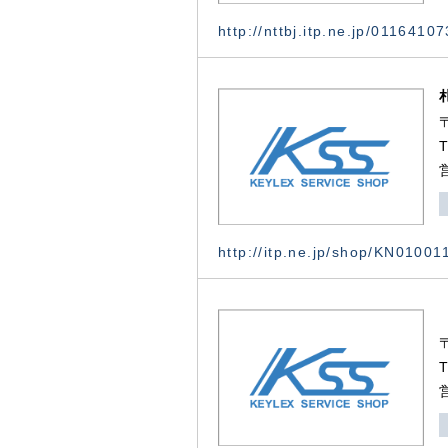
http://nttbj.itp.ne.jp/0116410
http://itp.ne.jp/shop/KN0100