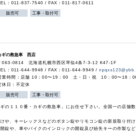
TEL：011-837-7540 / FAX：011-817-0611
販売可
工事・取付可
カギの救急車 西店
〒063-0814 北海道札幌市西区琴似4条7-3-12 K47-1F
TEL：011-644-9948 / FAX：011-644-9949 /
npqxs123@ybb.
営業時間：店舗 10：00〜19：00 土・日・祝 10：00〜18：
定休日：不定休
販売可
工事・取付可
カギの１１０番・カギの救急車」にお任せ下さい。全国一の店舗数
付けや、キーレックスなどのボタン錠やリモコン錠の新規取り付け
の開錠や、車やバイクのインロックの開錠及び紛失キーの作製など