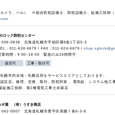
カメラ、ベル） ※総合防犯設備士、防犯設備士、錠施工技師（
.com
SGロック防犯センター
〒006-0838 北海道札幌市手稲区曙8条1丁目5-3
TEL：011-624-6679 / FAX：011-624-6679 /
shop.sglock@g
営業時間：9:00~18:00 緊急のみ24時間可
販売可
工事・取付可
、札幌市内全域・札幌近郊をサービスエリアとしております。
認定店。修理、交換、取付、防犯対策 、電気錠、システム他工
級錠施工技師、第2種電気工事士在籍店
カギ屋 （有）うすき商店
〒062-0007 北海道札幌市豊平区美園７条6-3-8