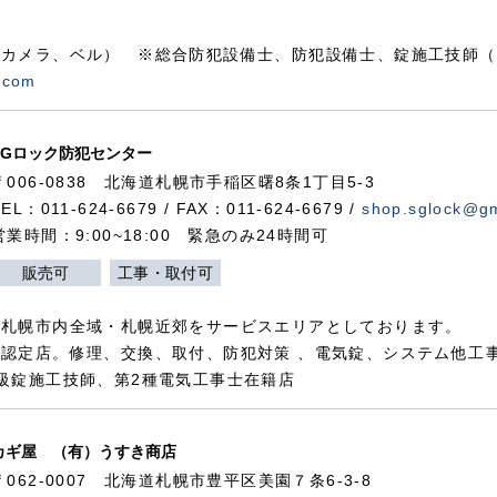
カメラ、ベル） ※総合防犯設備士、防犯設備士、錠施工技師（
.com
SGロック防犯センター
〒006-0838 北海道札幌市手稲区曙8条1丁目5-3
TEL：011-624-6679 / FAX：011-624-6679 /
shop.sglock@g
営業時間：9:00~18:00 緊急のみ24時間可
販売可
工事・取付可
、札幌市内全域・札幌近郊をサービスエリアとしております。
認定店。修理、交換、取付、防犯対策 、電気錠、システム他工
級錠施工技師、第2種電気工事士在籍店
カギ屋 （有）うすき商店
〒062-0007 北海道札幌市豊平区美園７条6-3-8