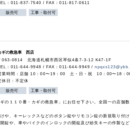
TEL：011-837-7540 / FAX：011-817-0611
販売可
工事・取付可
カギの救急車 西店
〒063-0814 北海道札幌市西区琴似4条7-3-12 K47-1F
TEL：011-644-9948 / FAX：011-644-9949 /
npqxs123@ybb.
営業時間：店舗 10：00〜19：00 土・日・祝 10：00〜18：
定休日：不定休
販売可
工事・取付可
カギの１１０番・カギの救急車」にお任せ下さい。全国一の店舗数
付けや、キーレックスなどのボタン錠やリモコン錠の新規取り付け
の開錠や、車やバイクのインロックの開錠及び紛失キーの作製など