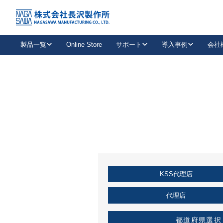
トップ
KSS加盟店・取扱店情報
店舗一覧
製品一覧
Online Store
サポート
導入事例
会社
新卒採用
会社情報
事業内容
中途採用
お問い合わせ
社会貢献活動
パート
2026年度採用情報
キャリア採用・専門職
メールフォームはこちら
工場で
キーレックス
レバーハンドル
キーレックス
機械式ボタン錠
室内用ドアハンドル
導入事例一覧
装
メールニュース
製品検索
お知らせ一覧
よくある質問（FAQ）
特集
簡単診断
教育機関
21
お客様に適したキーレックスをお探しいただけます。
廃番品情報
発
医療機関
品番から探す
取扱店情報
キーレックスを品番からお探しいただけます。
詳し
KSS代理店
企業様採用事
お役立ち情報
代理店
都道府県選択