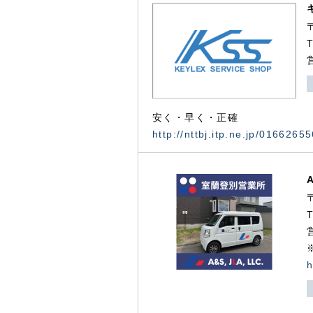
安く・早く・正確
http://nttbj.itp.ne.jp/0166265
h