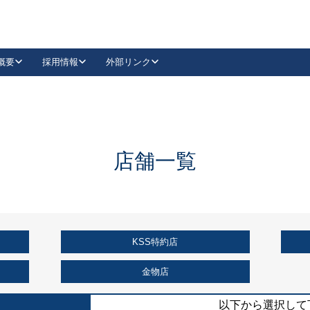
概要
採用情報
外部リンク
YouTube
Instagram
採用
キーレックスカタログ請求
の製品組み立て等
請求フォームはこちら
古代・古代NEO
レバーハンドル
Vi-Clear
古代・古代NEO
飾錠
導入事例一覧
抗ウイルス・抗菌製品
導入事例一覧
Facebook
LinkedIn
店舗一覧
00 / 1100から簡単に交換できるキーレックス4000を
日本ロック工業会
売開始しました。
外部サイト
く見る
KSS特約店
例
長期住宅使用部材標準化推進協議会
外部サイト
金物店
以下から選択して