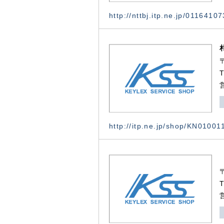
http://nttbj.itp.ne.jp/0116410
http://itp.ne.jp/shop/KN0100