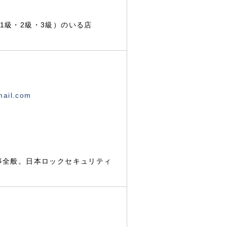
1級・2級・3級）のいる店
mail.com
事全般。日本ロックセキュリティ