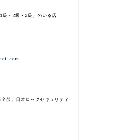
1級・2級・3級）のいる店
mail.com
事全般。日本ロックセキュリティ