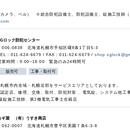
カメラ、ベル） ※総合防犯設備士、防犯設備士、錠施工技師（
.com
SGロック防犯センター
〒006-0838 北海道札幌市手稲区曙8条1丁目5-3
TEL：011-624-6679 / FAX：011-624-6679 /
shop.sglock@g
営業時間：9:00~18:00 緊急のみ24時間可
販売可
工事・取付可
、札幌市内全域・札幌近郊をサービスエリアとしております。
認定店。修理、交換、取付、防犯対策 、電気錠、システム他工
級錠施工技師、第2種電気工事士在籍店
カギ屋 （有）うすき商店
〒062-0007 北海道札幌市豊平区美園７条6-3-8