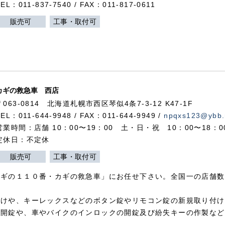
TEL：011-837-7540 / FAX：011-817-0611
販売可
工事・取付可
カギの救急車 西店
〒063-0814 北海道札幌市西区琴似4条7-3-12 K47-1F
TEL：011-644-9948 / FAX：011-644-9949 /
npqxs123@ybb.
営業時間：店舗 10：00〜19：00 土・日・祝 10：00〜18：
定休日：不定休
販売可
工事・取付可
カギの１１０番・カギの救急車」にお任せ下さい。全国一の店舗数
付けや、キーレックスなどのボタン錠やリモコン錠の新規取り付け
の開錠や、車やバイクのインロックの開錠及び紛失キーの作製など