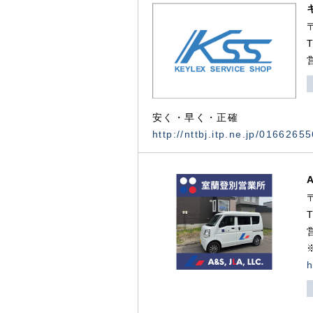
安く・早く・正確
http://nttbj.itp.ne.jp/0166265
h