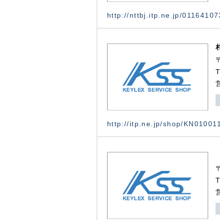
http://nttbj.itp.ne.jp/0116410
http://itp.ne.jp/shop/KN0100