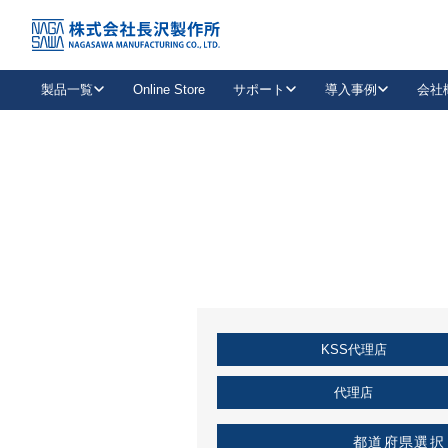
トップ
KSS加盟店・取扱店情報
店舗一覧
製品一覧
Online Store
サポート
導入事例
会社
新卒採用
会社情報
事業内容
中途採用
お問い合わせ
社会貢献活動
パート
2026年度採用情報
キャリア採用・専門職
メールフォームはこちら
工場で
キーレックス
レバーハンドル
キーレックス
機械式ボタン錠
室内用ドアハンドル
導入事例一覧
装
メールニュース
製品検索
お知らせ一覧
よくある質問（FAQ）
特集
簡単診断
教育機関
21
お客様に適したキーレックスをお探しいただけます。
廃番品情報
発
医療機関
品番から探す
取扱店情報
キーレックスを品番からお探しいただけます。
詳し
KSS代理店
企業様採用事
お役立ち情報
代理店
都道府県選択