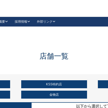
概要
採用情報
外部リンク
YouTube
Instagram
採用
キーレックスカタログ請求
の製品組み立て等
請求フォームはこちら
古代・古代NEO
レバーハンドル
Vi-Clear
古代・古代NEO
飾錠
導入事例一覧
抗ウイルス・抗菌製品
導入事例一覧
Facebook
LinkedIn
店舗一覧
00 / 1100から簡単に交換できるキーレックス4000を
日本ロック工業会
売開始しました。
外部サイト
く見る
KSS特約店
例
長期住宅使用部材標準化推進協議会
外部サイト
金物店
以下から選択して