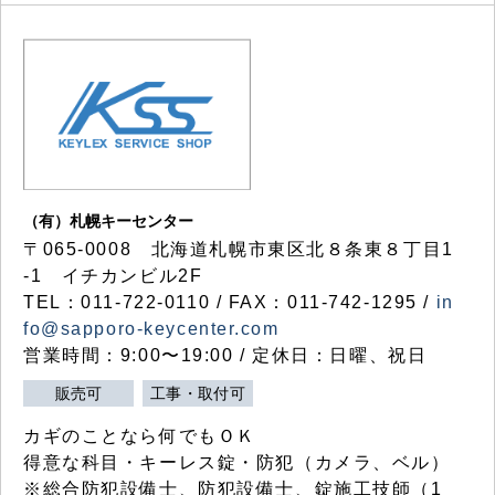
（有）札幌キーセンター
〒065-0008 北海道札幌市東区北８条東８丁目1
-1 イチカンビル2F
TEL：011-722-0110 / FAX：011-742-1295 /
in
fo@sapporo-keycenter.com
営業時間：9:00〜19:00 / 定休日：日曜、祝日
販売可
工事・取付可
カギのことなら何でもＯＫ
得意な科目・キーレス錠・防犯（カメラ、ベル）
※総合防犯設備士、防犯設備士、錠施工技師（1