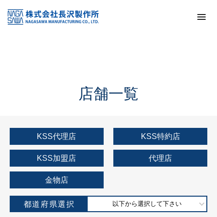
トップ
KSS加盟店・取扱店情報
店舗一覧
店舗一覧
KSS代理店
KSS特約店
KSS加盟店
代理店
金物店
都道府県選択
以下から選択して下さい