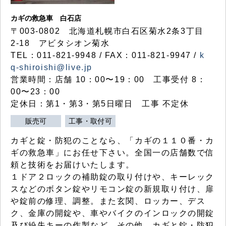
カギの救急車 白石店
〒003-0802 北海道札幌市白石区菊水2条3丁目
2-18 アビタシオン菊水
TEL：011-821-9948 / FAX：011-821-9947 /
k
q-shiroishi@live.jp
営業時間：店舗 10：00〜19：00 工事受付 8：
00〜23：00
定休日：第1・第3・第5日曜日 工事 不定休
販売可
工事・取付可
カギと錠・防犯のことなら、「カギの１１０番・カ
ギの救急車」にお任せ下さい。全国一の店舗数で信
頼と技術をお届けいたします。
１ドア２ロックの補助錠の取り付けや、キーレック
スなどのボタン錠やリモコン錠の新規取り付け、扉
や錠前の修理、調整。また玄関、ロッカー、デス
ク、金庫の開錠や、車やバイクのインロックの開錠
及び紛失キーの作製など、その他、カギと錠・防犯