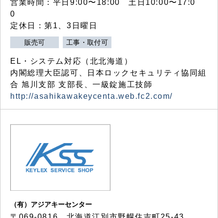
営業時間：平日9:00〜18:00 土日10:00〜17:0
0
定休日：第1、3日曜日
販売可
工事・取付可
EL・システム対応（北北海道）
内閣総理大臣認可、日本ロックセキュリティ協同組
合 旭川支部 支部長、一級錠施工技師
http://asahikawakeycenta.web.fc2.com/
（有）アジアキーセンター
〒069-0816 北海道江別市野幌住吉町25-43