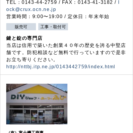
TEL：0143-44-2759 / FAX：0143-41-3182 /
l
ock@crux.ocn.ne.jp
営業時間：9:00〜19:00 / 定休日：年末年始
販売可
工事・取付可
鍵と錠の専門店
当店は信用で築いた創業４０年の歴史を誇る中堅店
舗です。防犯相談など無料で行っていますので是非
お立ち寄りください。
http://nttbj.itp.ne.jp/0143442759/index.html
（有）富士機工商事