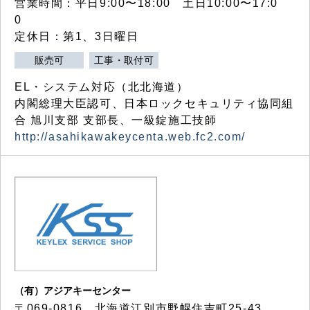
営業時間：平日9:00〜18:00 土日10:00〜17:0
0
定休日：第1、3日曜日
販売可
工事・取付可
EL・システム対応（北北海道）
内閣総理大臣認可、日本ロックセキュリティ協同組
合 旭川支部 支部長、一級錠施工技師
http://asahikawakeycenta.web.fc2.com/
（有）アジアキーセンター
〒069-0816 北海道江別市野幌住吉町25-43