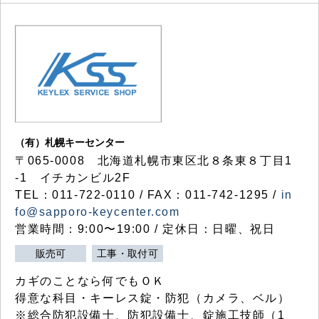
（有）札幌キーセンター
〒065-0008 北海道札幌市東区北８条東８丁目1
-1 イチカンビル2F
TEL：011-722-0110 / FAX：011-742-1295 /
in
fo@sapporo-keycenter.com
営業時間：9:00〜19:00 / 定休日：日曜、祝日
販売可
工事・取付可
カギのことなら何でもＯＫ
得意な科目・キーレス錠・防犯（カメラ、ベル）
※総合防犯設備士、防犯設備士、錠施工技師（1