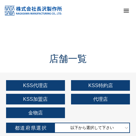
トップ
KSS加盟店・取扱店情報
店舗一覧
店舗一覧
KSS代理店
KSS特約店
KSS加盟店
代理店
金物店
都道府県選択
以下から選択して下さい