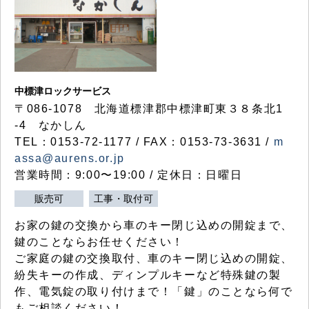
中標津ロックサービス
〒086-1078 北海道標津郡中標津町東３８条北1
-4 なかしん
TEL：0153-72-1177 / FAX：0153-73-3631 /
m
assa@aurens.or.jp
営業時間：9:00〜19:00 / 定休日：日曜日
販売可
工事・取付可
お家の鍵の交換から車のキー閉じ込めの開錠まで、
鍵のことならお任せください！
ご家庭の鍵の交換取付、車のキー閉じ込めの開錠、
紛失キーの作成、ディンプルキーなど特殊鍵の製
作、電気錠の取り付けまで！「鍵」のことなら何で
もご相談ください！