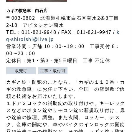
カギの救急車 白石店
〒003-0802 北海道札幌市白石区菊水2条3丁目
2-18 アビタシオン菊水
TEL：011-821-9948 / FAX：011-821-9947 /
k
q-shiroishi@live.jp
営業時間：店舗 10：00〜19：00 工事受付 8：
00〜23：00
定休日：第1・第3・第5日曜日 工事 不定休
販売可
工事・取付可
カギと錠・防犯のことなら、「カギの１１０番・カ
ギの救急車」にお任せ下さい。全国一の店舗数で信
頼と技術をお届けいたします。
１ドア２ロックの補助錠の取り付けや、キーレック
スなどのボタン錠やリモコン錠の新規取り付け、扉
や錠前の修理、調整。また玄関、ロッカー、デス
ク、金庫の開錠や、車やバイクのインロックの開錠
及び紛失キーの作製など、その他、カギと錠・防犯