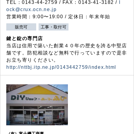
TEL：0143-44-2759 / FAX：0143-41-3182 /
l
ock@crux.ocn.ne.jp
営業時間：9:00〜19:00 / 定休日：年末年始
販売可
工事・取付可
鍵と錠の専門店
当店は信用で築いた創業４０年の歴史を誇る中堅店
舗です。防犯相談など無料で行っていますので是非
お立ち寄りください。
http://nttbj.itp.ne.jp/0143442759/index.html
（有）富士機工商事