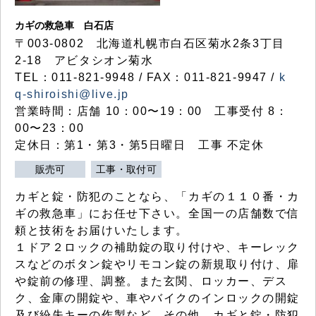
カギの救急車 白石店
〒003-0802 北海道札幌市白石区菊水2条3丁目
2-18 アビタシオン菊水
TEL：011-821-9948 / FAX：011-821-9947 /
k
q-shiroishi@live.jp
営業時間：店舗 10：00〜19：00 工事受付 8：
00〜23：00
定休日：第1・第3・第5日曜日 工事 不定休
販売可
工事・取付可
カギと錠・防犯のことなら、「カギの１１０番・カ
ギの救急車」にお任せ下さい。全国一の店舗数で信
頼と技術をお届けいたします。
１ドア２ロックの補助錠の取り付けや、キーレック
スなどのボタン錠やリモコン錠の新規取り付け、扉
や錠前の修理、調整。また玄関、ロッカー、デス
ク、金庫の開錠や、車やバイクのインロックの開錠
及び紛失キーの作製など、その他、カギと錠・防犯