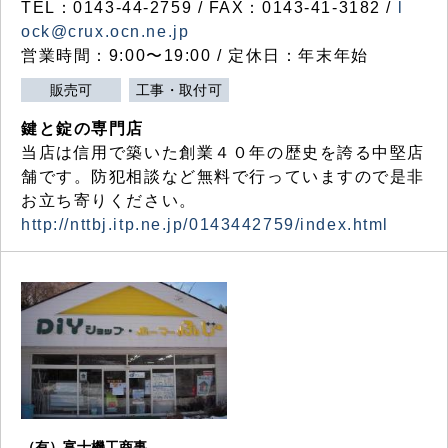
TEL：0143-44-2759 / FAX：0143-41-3182 /
l
ock@crux.ocn.ne.jp
営業時間：9:00〜19:00 / 定休日：年末年始
販売可
工事・取付可
鍵と錠の専門店
当店は信用で築いた創業４０年の歴史を誇る中堅店
舗です。防犯相談など無料で行っていますので是非
お立ち寄りください。
http://nttbj.itp.ne.jp/0143442759/index.html
（有）富士機工商事