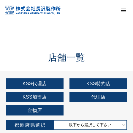
トップ
KSS加盟店・取扱店情報
店舗一覧
店舗一覧
KSS代理店
KSS特約店
KSS加盟店
代理店
金物店
都道府県選択
以下から選択して下さい