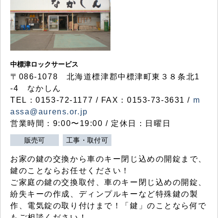
中標津ロックサービス
〒086-1078 北海道標津郡中標津町東３８条北1
-4 なかしん
TEL：0153-72-1177 / FAX：0153-73-3631 /
m
assa@aurens.or.jp
営業時間：9:00〜19:00 / 定休日：日曜日
販売可
工事・取付可
お家の鍵の交換から車のキー閉じ込めの開錠まで、
鍵のことならお任せください！
ご家庭の鍵の交換取付、車のキー閉じ込めの開錠、
紛失キーの作成、ディンプルキーなど特殊鍵の製
作、電気錠の取り付けまで！「鍵」のことなら何で
もご相談ください！