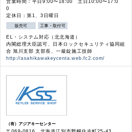
営業時間：平日9:00〜18:00 土日10:00〜17:0
0
定休日：第1、3日曜日
販売可
工事・取付可
EL・システム対応（北北海道）
内閣総理大臣認可、日本ロックセキュリティ協同組
合 旭川支部 支部長、一級錠施工技師
http://asahikawakeycenta.web.fc2.com/
（有）アジアキーセンター
〒069-0816 北海道江別市野幌住吉町25-43