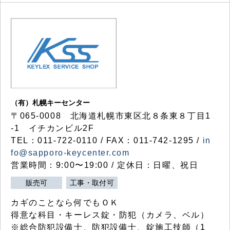
（有）札幌キーセンター
〒065-0008 北海道札幌市東区北８条東８丁目1
-1 イチカンビル2F
TEL：011-722-0110 / FAX：011-742-1295 /
in
fo@sapporo-keycenter.com
営業時間：9:00〜19:00 / 定休日：日曜、祝日
販売可
工事・取付可
カギのことなら何でもＯＫ
得意な科目・キーレス錠・防犯（カメラ、ベル）
※総合防犯設備士、防犯設備士、錠施工技師（1