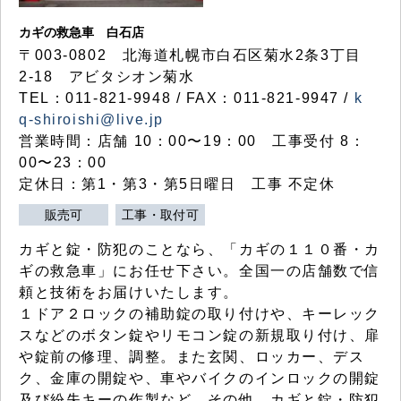
カギの救急車 白石店
〒003-0802 北海道札幌市白石区菊水2条3丁目
2-18 アビタシオン菊水
TEL：011-821-9948 / FAX：011-821-9947 /
k
q-shiroishi@live.jp
営業時間：店舗 10：00〜19：00 工事受付 8：
00〜23：00
定休日：第1・第3・第5日曜日 工事 不定休
販売可
工事・取付可
カギと錠・防犯のことなら、「カギの１１０番・カ
ギの救急車」にお任せ下さい。全国一の店舗数で信
頼と技術をお届けいたします。
１ドア２ロックの補助錠の取り付けや、キーレック
スなどのボタン錠やリモコン錠の新規取り付け、扉
や錠前の修理、調整。また玄関、ロッカー、デス
ク、金庫の開錠や、車やバイクのインロックの開錠
及び紛失キーの作製など、その他、カギと錠・防犯