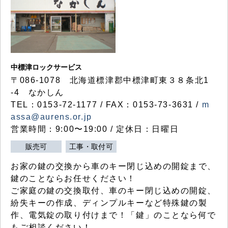
中標津ロックサービス
〒086-1078 北海道標津郡中標津町東３８条北1
-4 なかしん
TEL：0153-72-1177 / FAX：0153-73-3631 /
m
assa@aurens.or.jp
営業時間：9:00〜19:00 / 定休日：日曜日
販売可
工事・取付可
お家の鍵の交換から車のキー閉じ込めの開錠まで、
鍵のことならお任せください！
ご家庭の鍵の交換取付、車のキー閉じ込めの開錠、
紛失キーの作成、ディンプルキーなど特殊鍵の製
作、電気錠の取り付けまで！「鍵」のことなら何で
もご相談ください！