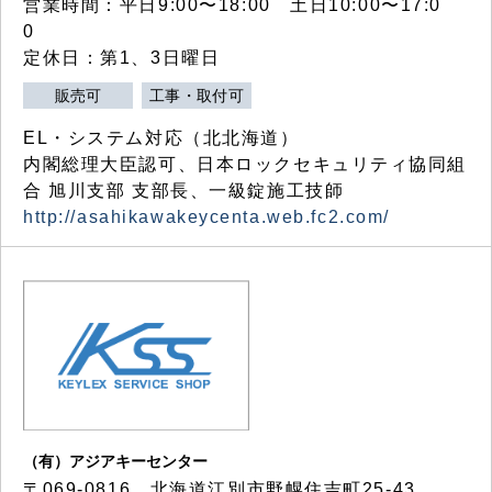
営業時間：平日9:00〜18:00 土日10:00〜17:0
0
定休日：第1、3日曜日
販売可
工事・取付可
EL・システム対応（北北海道）
内閣総理大臣認可、日本ロックセキュリティ協同組
合 旭川支部 支部長、一級錠施工技師
http://asahikawakeycenta.web.fc2.com/
（有）アジアキーセンター
〒069-0816 北海道江別市野幌住吉町25-43