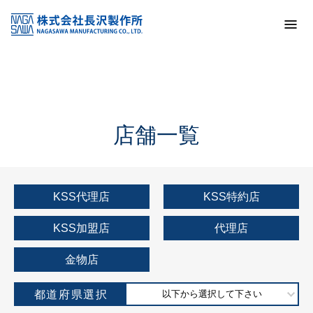
トップ
KSS加盟店・取扱店情報
店舗一覧
店舗一覧
KSS代理店
KSS特約店
KSS加盟店
代理店
金物店
都道府県選択
以下から選択して下さい