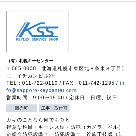
（有）札幌キーセンター
〒065-0008 北海道札幌市東区北８条東８丁目1
-1 イチカンビル2F
TEL：011-722-0110 / FAX：011-742-1295 /
in
fo@sapporo-keycenter.com
営業時間：9:00〜19:00 / 定休日：日曜、祝日
販売可
工事・取付可
カギのことなら何でもＯＫ
得意な科目・キーレス錠・防犯（カメラ、ベル）
※総合防犯設備士、防犯設備士、錠施工技師（1