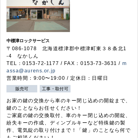
中標津ロックサービス
〒086-1078 北海道標津郡中標津町東３８条北1
-4 なかしん
TEL：0153-72-1177 / FAX：0153-73-3631 /
m
assa@aurens.or.jp
営業時間：9:00〜19:00 / 定休日：日曜日
販売可
工事・取付可
お家の鍵の交換から車のキー閉じ込めの開錠まで、
鍵のことならお任せください！
ご家庭の鍵の交換取付、車のキー閉じ込めの開錠、
紛失キーの作成、ディンプルキーなど特殊鍵の製
作、電気錠の取り付けまで！「鍵」のことなら何で
もご相談ください！