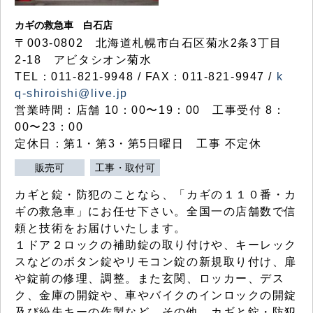
カギの救急車 白石店
〒003-0802 北海道札幌市白石区菊水2条3丁目
2-18 アビタシオン菊水
TEL：011-821-9948 / FAX：011-821-9947 /
k
q-shiroishi@live.jp
営業時間：店舗 10：00〜19：00 工事受付 8：
00〜23：00
定休日：第1・第3・第5日曜日 工事 不定休
販売可
工事・取付可
カギと錠・防犯のことなら、「カギの１１０番・カ
ギの救急車」にお任せ下さい。全国一の店舗数で信
頼と技術をお届けいたします。
１ドア２ロックの補助錠の取り付けや、キーレック
スなどのボタン錠やリモコン錠の新規取り付け、扉
や錠前の修理、調整。また玄関、ロッカー、デス
ク、金庫の開錠や、車やバイクのインロックの開錠
及び紛失キーの作製など、その他、カギと錠・防犯