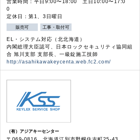
営業時間：平日9:00〜18:00 土日10:00〜17:0
0
定休日：第1、3日曜日
販売可
工事・取付可
EL・システム対応（北北海道）
内閣総理大臣認可、日本ロックセキュリティ協同組
合 旭川支部 支部長、一級錠施工技師
http://asahikawakeycenta.web.fc2.com/
（有）アジアキーセンター
〒069-0816 北海道江別市野幌住吉町25-43