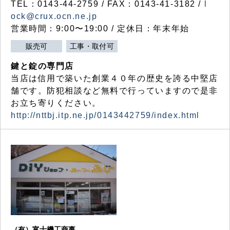
TEL：0143-44-2759 / FAX：0143-41-3182 /
l
ock@crux.ocn.ne.jp
営業時間：9:00〜19:00 / 定休日：年末年始
販売可
工事・取付可
鍵と錠の専門店
当店は信用で築いた創業４０年の歴史を誇る中堅店
舗です。防犯相談など無料で行っていますので是非
お立ち寄りください。
http://nttbj.itp.ne.jp/0143442759/index.html
（有）富士機工商事