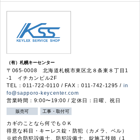
（有）札幌キーセンター
〒065-0008 北海道札幌市東区北８条東８丁目1
-1 イチカンビル2F
TEL：011-722-0110 / FAX：011-742-1295 /
in
fo@sapporo-keycenter.com
営業時間：9:00〜19:00 / 定休日：日曜、祝日
販売可
工事・取付可
カギのことなら何でもＯＫ
得意な科目・キーレス錠・防犯（カメラ、ベル）
※総合防犯設備士、防犯設備士、錠施工技師（1