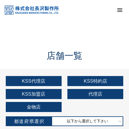
トップ
KSS加盟店・取扱店情報
店舗一覧
店舗一覧
KSS代理店
KSS特約店
KSS加盟店
代理店
金物店
都道府県選択
以下から選択して下さい