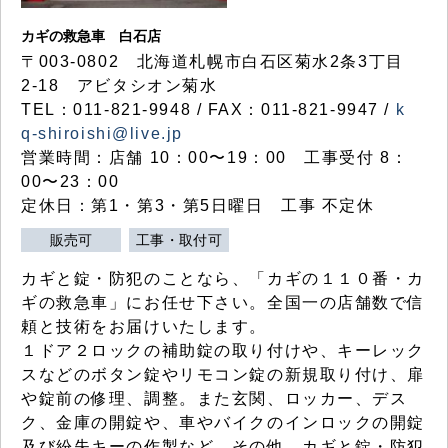
カギの救急車 白石店
〒003-0802 北海道札幌市白石区菊水2条3丁目
2-18 アビタシオン菊水
TEL：011-821-9948 / FAX：011-821-9947 /
k
q-shiroishi@live.jp
営業時間：店舗 10：00〜19：00 工事受付 8：
00〜23：00
定休日：第1・第3・第5日曜日 工事 不定休
販売可
工事・取付可
カギと錠・防犯のことなら、「カギの１１０番・カ
ギの救急車」にお任せ下さい。全国一の店舗数で信
頼と技術をお届けいたします。
１ドア２ロックの補助錠の取り付けや、キーレック
スなどのボタン錠やリモコン錠の新規取り付け、扉
や錠前の修理、調整。また玄関、ロッカー、デス
ク、金庫の開錠や、車やバイクのインロックの開錠
及び紛失キーの作製など、その他、カギと錠・防犯