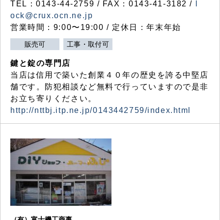
TEL：0143-44-2759 / FAX：0143-41-3182 /
l
ock@crux.ocn.ne.jp
営業時間：9:00〜19:00 / 定休日：年末年始
販売可
工事・取付可
鍵と錠の専門店
当店は信用で築いた創業４０年の歴史を誇る中堅店
舗です。防犯相談など無料で行っていますので是非
お立ち寄りください。
http://nttbj.itp.ne.jp/0143442759/index.html
（有）富士機工商事