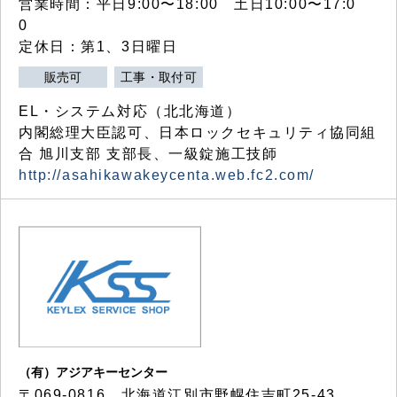
営業時間：平日9:00〜18:00 土日10:00〜17:0
0
定休日：第1、3日曜日
販売可
工事・取付可
EL・システム対応（北北海道）
内閣総理大臣認可、日本ロックセキュリティ協同組
合 旭川支部 支部長、一級錠施工技師
http://asahikawakeycenta.web.fc2.com/
（有）アジアキーセンター
〒069-0816 北海道江別市野幌住吉町25-43