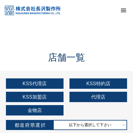
トップ
KSS加盟店・取扱店情報
店舗一覧
店舗一覧
KSS代理店
KSS特約店
KSS加盟店
代理店
金物店
都道府県選択
以下から選択して下さい