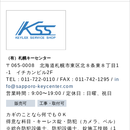
（有）札幌キーセンター
〒065-0008 北海道札幌市東区北８条東８丁目1
-1 イチカンビル2F
TEL：011-722-0110 / FAX：011-742-1295 /
in
fo@sapporo-keycenter.com
営業時間：9:00〜19:00 / 定休日：日曜、祝日
販売可
工事・取付可
カギのことなら何でもＯＫ
得意な科目・キーレス錠・防犯（カメラ、ベル）
※総合防犯設備士、防犯設備士、錠施工技師（1