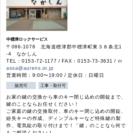
中標津ロックサービス
〒086-1078 北海道標津郡中標津町東３８条北1
-4 なかしん
TEL：0153-72-1177 / FAX：0153-73-3631 /
m
assa@aurens.or.jp
営業時間：9:00〜19:00 / 定休日：日曜日
販売可
工事・取付可
お家の鍵の交換から車のキー閉じ込めの開錠まで、
鍵のことならお任せください！
ご家庭の鍵の交換取付、車のキー閉じ込めの開錠、
紛失キーの作成、ディンプルキーなど特殊鍵の製
作、電気錠の取り付けまで！「鍵」のことなら何で
もご相談ください！