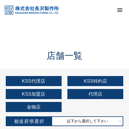
トップ
KSS加盟店・取扱店情報
店舗一覧
店舗一覧
KSS代理店
KSS特約店
KSS加盟店
代理店
金物店
都道府県選択
以下から選択して下さい