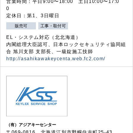
営業時間：平日9:00〜18:00 土日10:00〜17:0
0
定休日：第1、3日曜日
販売可
工事・取付可
EL・システム対応（北北海道）
内閣総理大臣認可、日本ロックセキュリティ協同組
合 旭川支部 支部長、一級錠施工技師
http://asahikawakeycenta.web.fc2.com/
（有）アジアキーセンター
〒069-0816 北海道江別市野幌住吉町25-43