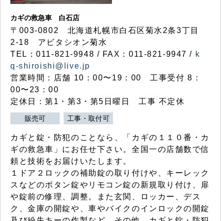
カギの救急車 白石店
〒003-0802 北海道札幌市白石区菊水2条3丁目
2-18 アビタシオン菊水
TEL：011-821-9948 / FAX：011-821-9947 /
k
q-shiroishi@live.jp
営業時間：店舗 10：00〜19：00 工事受付 8：
00〜23：00
定休日：第1・第3・第5日曜日 工事 不定休
販売可
工事・取付可
カギと錠・防犯のことなら、「カギの１１０番・カ
ギの救急車」にお任せ下さい。全国一の店舗数で信
頼と技術をお届けいたします。
１ドア２ロックの補助錠の取り付けや、キーレック
スなどのボタン錠やリモコン錠の新規取り付け、扉
や錠前の修理、調整。また玄関、ロッカー、デス
ク、金庫の開錠や、車やバイクのインロックの開錠
及び紛失キーの作製など、その他、カギと錠・防犯