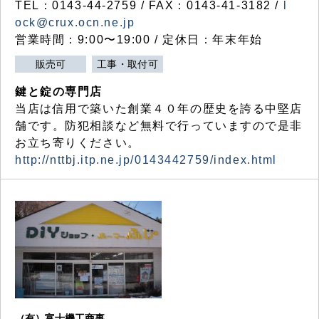
TEL：0143-44-2759 / FAX：0143-41-3182 /
l
ock@crux.ocn.ne.jp
営業時間：9:00〜19:00 / 定休日：年末年始
販売可
工事・取付可
鍵と錠の専門店
当店は信用で築いた創業４０年の歴史を誇る中堅店
舗です。防犯相談など無料で行っていますので是非
お立ち寄りください。
http://nttbj.itp.ne.jp/0143442759/index.html
（有）富士機工商事