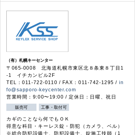
（有）札幌キーセンター
〒065-0008 北海道札幌市東区北８条東８丁目1
-1 イチカンビル2F
TEL：011-722-0110 / FAX：011-742-1295 /
in
fo@sapporo-keycenter.com
営業時間：9:00〜19:00 / 定休日：日曜、祝日
販売可
工事・取付可
カギのことなら何でもＯＫ
得意な科目・キーレス錠・防犯（カメラ、ベル）
※総合防犯設備士、防犯設備士、錠施工技師（1