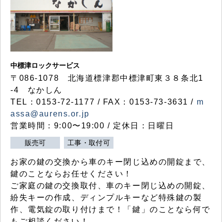
中標津ロックサービス
〒086-1078 北海道標津郡中標津町東３８条北1
-4 なかしん
TEL：0153-72-1177 / FAX：0153-73-3631 /
m
assa@aurens.or.jp
営業時間：9:00〜19:00 / 定休日：日曜日
販売可
工事・取付可
お家の鍵の交換から車のキー閉じ込めの開錠まで、
鍵のことならお任せください！
ご家庭の鍵の交換取付、車のキー閉じ込めの開錠、
紛失キーの作成、ディンプルキーなど特殊鍵の製
作、電気錠の取り付けまで！「鍵」のことなら何で
もご相談ください！