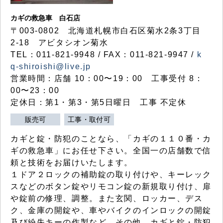
カギの救急車 白石店
〒003-0802 北海道札幌市白石区菊水2条3丁目
2-18 アビタシオン菊水
TEL：011-821-9948 / FAX：011-821-9947 /
k
q-shiroishi@live.jp
営業時間：店舗 10：00〜19：00 工事受付 8：
00〜23：00
定休日：第1・第3・第5日曜日 工事 不定休
販売可
工事・取付可
カギと錠・防犯のことなら、「カギの１１０番・カ
ギの救急車」にお任せ下さい。全国一の店舗数で信
頼と技術をお届けいたします。
１ドア２ロックの補助錠の取り付けや、キーレック
スなどのボタン錠やリモコン錠の新規取り付け、扉
や錠前の修理、調整。また玄関、ロッカー、デス
ク、金庫の開錠や、車やバイクのインロックの開錠
及び紛失キーの作製など、その他、カギと錠・防犯