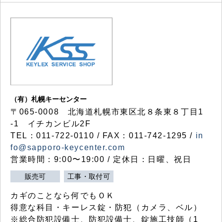
（有）札幌キーセンター
〒065-0008 北海道札幌市東区北８条東８丁目1
-1 イチカンビル2F
TEL：011-722-0110 / FAX：011-742-1295 /
in
fo@sapporo-keycenter.com
営業時間：9:00〜19:00 / 定休日：日曜、祝日
販売可
工事・取付可
カギのことなら何でもＯＫ
得意な科目・キーレス錠・防犯（カメラ、ベル）
※総合防犯設備士、防犯設備士、錠施工技師（1