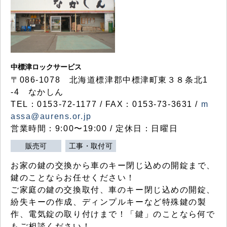
中標津ロックサービス
〒086-1078 北海道標津郡中標津町東３８条北1
-4 なかしん
TEL：0153-72-1177 / FAX：0153-73-3631 /
m
assa@aurens.or.jp
営業時間：9:00〜19:00 / 定休日：日曜日
販売可
工事・取付可
お家の鍵の交換から車のキー閉じ込めの開錠まで、
鍵のことならお任せください！
ご家庭の鍵の交換取付、車のキー閉じ込めの開錠、
紛失キーの作成、ディンプルキーなど特殊鍵の製
作、電気錠の取り付けまで！「鍵」のことなら何で
もご相談ください！