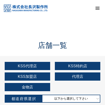
トップ
KSS加盟店・取扱店情報
店舗一覧
店舗一覧
KSS代理店
KSS特約店
KSS加盟店
代理店
金物店
都道府県選択
以下から選択して下さい