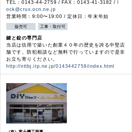
TEL：0143-44-2759 / FAX：0143-41-3182 /
l
ock@crux.ocn.ne.jp
営業時間：9:00〜19:00 / 定休日：年末年始
販売可
工事・取付可
鍵と錠の専門店
当店は信用で築いた創業４０年の歴史を誇る中堅店
舗です。防犯相談など無料で行っていますので是非
お立ち寄りください。
http://nttbj.itp.ne.jp/0143442759/index.html
（有）富士機工商事