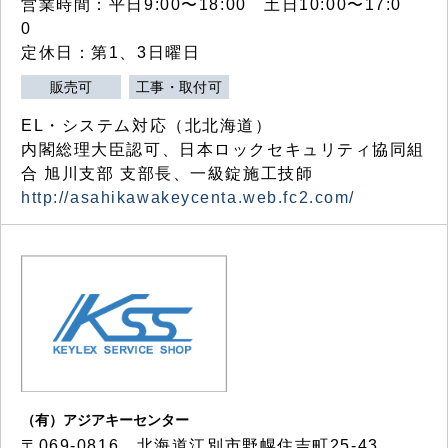
営業時間：平日9:00〜18:00 土日10:00〜17:0
0
定休日：第1、3日曜日
販売可
工事・取付可
EL・システム対応（北北海道）
内閣総理大臣認可、日本ロックセキュリティ協同組
合 旭川支部 支部長、一級錠施工技師
http://asahikawakeycenta.web.fc2.com/
（有）アジアキーセンター
〒069-0816 北海道江別市野幌住吉町25-43