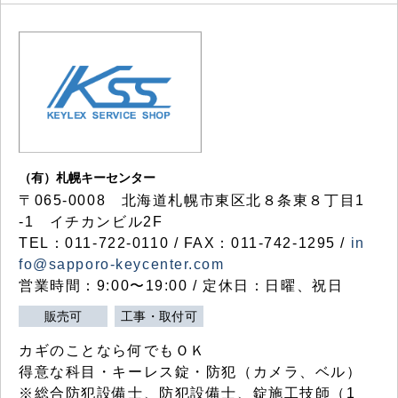
（有）札幌キーセンター
〒065-0008 北海道札幌市東区北８条東８丁目1
-1 イチカンビル2F
TEL：011-722-0110 / FAX：011-742-1295 /
in
fo@sapporo-keycenter.com
営業時間：9:00〜19:00 / 定休日：日曜、祝日
販売可
工事・取付可
カギのことなら何でもＯＫ
得意な科目・キーレス錠・防犯（カメラ、ベル）
※総合防犯設備士、防犯設備士、錠施工技師（1