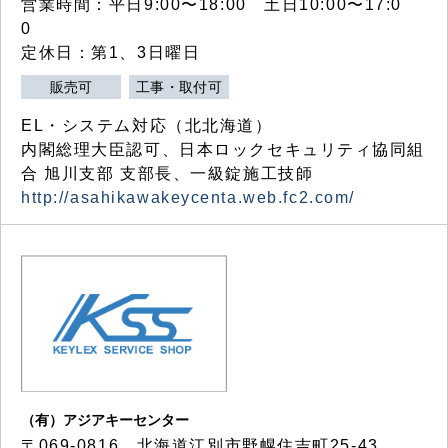
営業時間：平日9:00〜18:00 土日10:00〜17:0
0
定休日：第1、3日曜日
販売可
工事・取付可
EL・システム対応（北北海道）
内閣総理大臣認可、日本ロックセキュリティ協同組
合 旭川支部 支部長、一級錠施工技師
http://asahikawakeycenta.web.fc2.com/
（有）アジアキーセンター
〒069-0816 北海道江別市野幌住吉町25-43