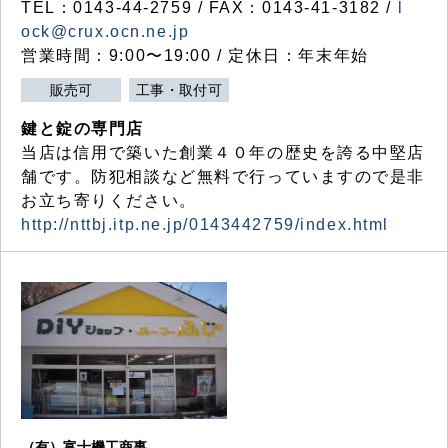
TEL：0143-44-2759 / FAX：0143-41-3182 /
l
ock@crux.ocn.ne.jp
営業時間：9:00〜19:00 / 定休日：年末年始
販売可
工事・取付可
鍵と錠の専門店
当店は信用で築いた創業４０年の歴史を誇る中堅店
舗です。防犯相談など無料で行っていますので是非
お立ち寄りください。
http://nttbj.itp.ne.jp/0143442759/index.html
（有）富士機工商事