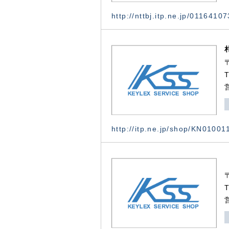
http://nttbj.itp.ne.jp/0116410
http://itp.ne.jp/shop/KN0100