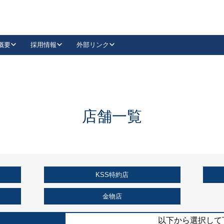
概要
採用情報
外部リンク
YouTube
Instagram
採用
キーレックスカタログ請求
の製品組み立て等
請求フォームはこちら
古代・古代NEO
レバーハンドル
Vi-Clear
古代・古代NEO
飾錠
導入事例一覧
抗ウイルス・抗菌製品
導入事例一覧
Facebook
LinkedIn
店舗一覧
00 / 1100から簡単に交換できるキーレックス4000を
日本ロック工業会
売開始しました。
外部サイト
く見る
KSS特約店
例
長期住宅使用部材標準化推進協議会
外部サイト
金物店
以下から選択して