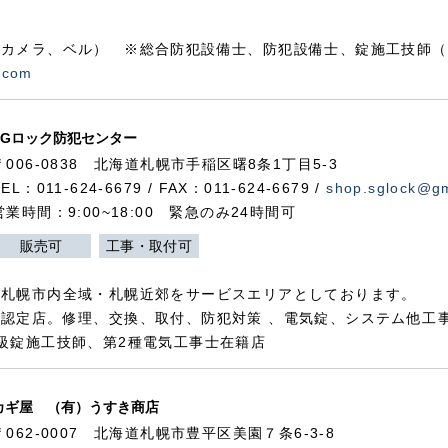
カメラ、ベル） ※総合防犯設備士、防犯設備士、錠施工技師（
.com
SGロック防犯センター
〒006-0838 北海道札幌市手稲区曙8条1丁目5-3
TEL：011-624-6679 / FAX：011-624-6679 /
shop.sglock@g
営業時間：9:00~18:00 緊急のみ24時間可
販売可
工事・取付可
、札幌市内全域・札幌近郊をサービスエリアとしております。
認定店。修理、交換、取付、防犯対策 、電気錠、システム他工
級錠施工技師、第2種電気工事士在籍店
カギ屋 （有）うすき商店
〒062-0007 北海道札幌市豊平区美園７条6-3-8