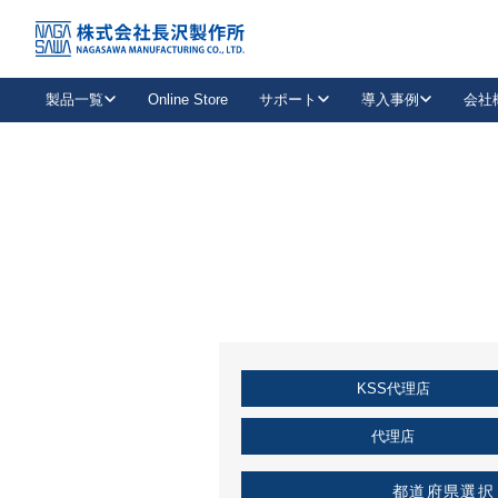
トップ
KSS加盟店・取扱店情報
店舗一覧
製品一覧
Online Store
サポート
導入事例
会社
新卒採用
会社情報
事業内容
中途採用
お問い合わせ
社会貢献活動
パート
2026年度採用情報
キャリア採用・専門職
メールフォームはこちら
工場で
キーレックス
レバーハンドル
キーレックス
機械式ボタン錠
室内用ドアハンドル
導入事例一覧
装
メールニュース
製品検索
お知らせ一覧
よくある質問（FAQ）
特集
簡単診断
教育機関
21
お客様に適したキーレックスをお探しいただけます。
廃番品情報
発
医療機関
品番から探す
取扱店情報
キーレックスを品番からお探しいただけます。
詳し
KSS代理店
企業様採用事
お役立ち情報
代理店
都道府県選択