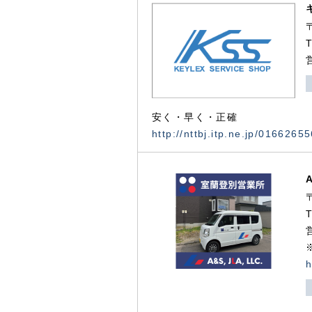
安く・早く・正確
http://nttbj.itp.ne.jp/0166265
h