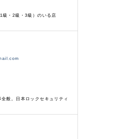
1級・2級・3級）のいる店
mail.com
事全般。日本ロックセキュリティ