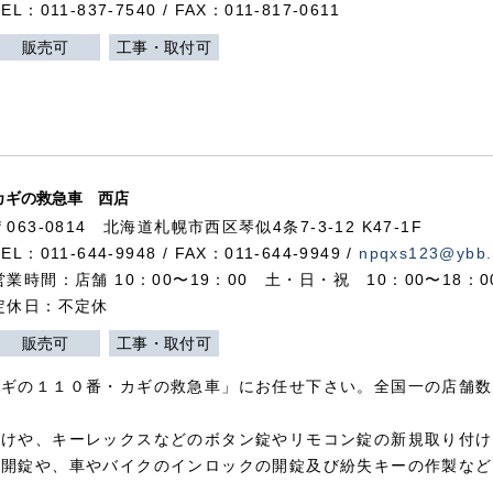
TEL：011-837-7540 / FAX：011-817-0611
販売可
工事・取付可
カギの救急車 西店
〒063-0814 北海道札幌市西区琴似4条7-3-12 K47-1F
TEL：011-644-9948 / FAX：011-644-9949 /
npqxs123@ybb.
営業時間：店舗 10：00〜19：00 土・日・祝 10：00〜18：
定休日：不定休
販売可
工事・取付可
カギの１１０番・カギの救急車」にお任せ下さい。全国一の店舗数
付けや、キーレックスなどのボタン錠やリモコン錠の新規取り付け
の開錠や、車やバイクのインロックの開錠及び紛失キーの作製など