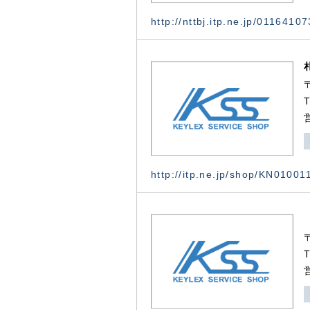
http://nttbj.itp.ne.jp/0116410
http://itp.ne.jp/shop/KN0100