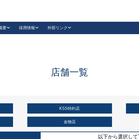
概要
採用情報
外部リンク
YouTube
Instagram
採用
キーレックスカタログ請求
の製品組み立て等
請求フォームはこちら
古代・古代NEO
レバーハンドル
Vi-Clear
古代・古代NEO
飾錠
導入事例一覧
抗ウイルス・抗菌製品
導入事例一覧
Facebook
LinkedIn
店舗一覧
00 / 1100から簡単に交換できるキーレックス4000を
日本ロック工業会
売開始しました。
外部サイト
く見る
KSS特約店
例
長期住宅使用部材標準化推進協議会
外部サイト
金物店
以下から選択して