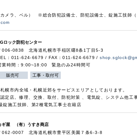
カメラ、ベル） ※総合防犯設備士、防犯設備士、錠施工技師（
.com
SGロック防犯センター
〒006-0838 北海道札幌市手稲区曙8条1丁目5-3
TEL：011-624-6679 / FAX：011-624-6679 /
shop.sglock@g
営業時間：9:00~18:00 緊急のみ24時間可
販売可
工事・取付可
、札幌市内全域・札幌近郊をサービスエリアとしております。
認定店。修理、交換、取付、防犯対策 、電気錠、システム他工
級錠施工技師、第2種電気工事士在籍店
カギ屋 （有）うすき商店
〒062-0007 北海道札幌市豊平区美園７条6-3-8