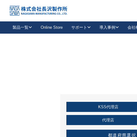
トップ
KSS加盟店・取扱店情報
店舗一覧
製品一覧
Online Store
サポート
導入事例
会社
新卒採用
会社情報
事業内容
中途採用
お問い合わせ
社会貢献活動
パート
2026年度採用情報
キャリア採用・専門職
メールフォームはこちら
工場で
キーレックス
レバーハンドル
キーレックス
機械式ボタン錠
室内用ドアハンドル
導入事例一覧
装
メールニュース
製品検索
お知らせ一覧
よくある質問（FAQ）
特集
簡単診断
教育機関
21
お客様に適したキーレックスをお探しいただけます。
廃番品情報
発
医療機関
品番から探す
取扱店情報
キーレックスを品番からお探しいただけます。
詳し
KSS代理店
企業様採用事
お役立ち情報
代理店
都道府県選択