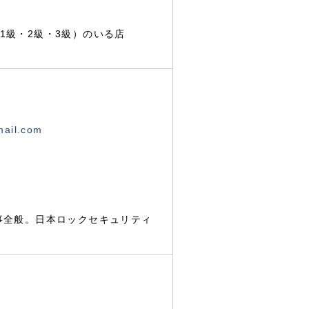
1級・2級・3級）のいる店
mail.com
事全般。日本ロックセキュリティ