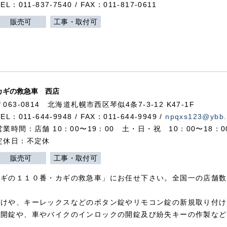
TEL：011-837-7540 / FAX：011-817-0611
販売可
工事・取付可
カギの救急車 西店
〒063-0814 北海道札幌市西区琴似4条7-3-12 K47-1F
TEL：011-644-9948 / FAX：011-644-9949 /
npqxs123@ybb.
営業時間：店舗 10：00〜19：00 土・日・祝 10：00〜18：
定休日：不定休
販売可
工事・取付可
カギの１１０番・カギの救急車」にお任せ下さい。全国一の店舗数
付けや、キーレックスなどのボタン錠やリモコン錠の新規取り付け
の開錠や、車やバイクのインロックの開錠及び紛失キーの作製など