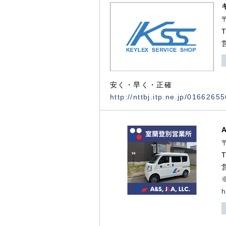
安く・早く・正確
http://nttbj.itp.ne.jp/0166265
h