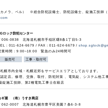
カメラ、ベル） ※総合防犯設備士、防犯設備士、錠施工技師（
.com
SGロック防犯センター
〒006-0838 北海道札幌市手稲区曙8条1丁目5-3
TEL：011-624-6679 / FAX：011-624-6679 /
shop.sglock@g
営業時間：9:00~18:00 緊急のみ24時間可
販売可
工事・取付可
、札幌市内全域・札幌近郊をサービスエリアとしております。
認定店。修理、交換、取付、防犯対策 、電気錠、システム他工
級錠施工技師、第2種電気工事士在籍店
カギ屋 （有）うすき商店
〒062-0007 北海道札幌市豊平区美園７条6-3-8