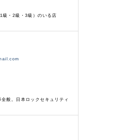
1級・2級・3級）のいる店
mail.com
事全般。日本ロックセキュリティ