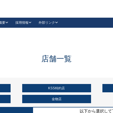
概要
採用情報
外部リンク
YouTube
Instagram
採用
キーレックスカタログ請求
の製品組み立て等
請求フォームはこちら
古代・古代NEO
レバーハンドル
Vi-Clear
古代・古代NEO
飾錠
導入事例一覧
抗ウイルス・抗菌製品
導入事例一覧
Facebook
LinkedIn
店舗一覧
00 / 1100から簡単に交換できるキーレックス4000を
日本ロック工業会
売開始しました。
外部サイト
く見る
KSS特約店
例
長期住宅使用部材標準化推進協議会
外部サイト
金物店
以下から選択して