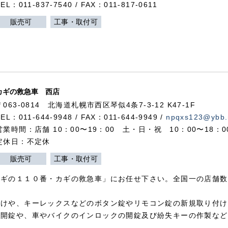
TEL：011-837-7540 / FAX：011-817-0611
販売可
工事・取付可
カギの救急車 西店
〒063-0814 北海道札幌市西区琴似4条7-3-12 K47-1F
TEL：011-644-9948 / FAX：011-644-9949 /
npqxs123@ybb.
営業時間：店舗 10：00〜19：00 土・日・祝 10：00〜18：
定休日：不定休
販売可
工事・取付可
カギの１１０番・カギの救急車」にお任せ下さい。全国一の店舗数
付けや、キーレックスなどのボタン錠やリモコン錠の新規取り付け
の開錠や、車やバイクのインロックの開錠及び紛失キーの作製など