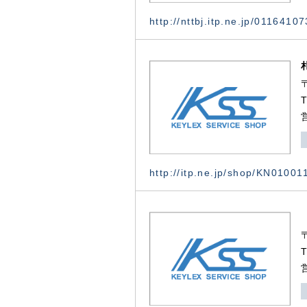
http://nttbj.itp.ne.jp/0116410
http://itp.ne.jp/shop/KN0100