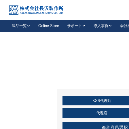
トップ
KSS加盟店・取扱店情報
店舗一覧
製品一覧
Online Store
サポート
導入事例
会社
新卒採用
会社情報
事業内容
中途採用
お問い合わせ
社会貢献活動
パート
2026年度採用情報
キャリア採用・専門職
メールフォームはこちら
工場で
キーレックス
レバーハンドル
キーレックス
機械式ボタン錠
室内用ドアハンドル
導入事例一覧
装
メールニュース
製品検索
お知らせ一覧
よくある質問（FAQ）
特集
簡単診断
教育機関
21
お客様に適したキーレックスをお探しいただけます。
廃番品情報
発
医療機関
品番から探す
取扱店情報
キーレックスを品番からお探しいただけます。
詳し
KSS代理店
企業様採用事
お役立ち情報
代理店
都道府県選択