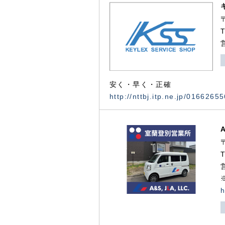
安く・早く・正確
http://nttbj.itp.ne.jp/0166265
h