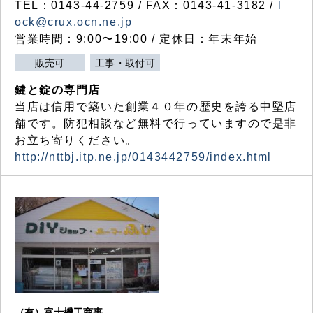
TEL：0143-44-2759 / FAX：0143-41-3182 /
l
ock@crux.ocn.ne.jp
営業時間：9:00〜19:00 / 定休日：年末年始
販売可
工事・取付可
鍵と錠の専門店
当店は信用で築いた創業４０年の歴史を誇る中堅店
舗です。防犯相談など無料で行っていますので是非
お立ち寄りください。
http://nttbj.itp.ne.jp/0143442759/index.html
（有）富士機工商事