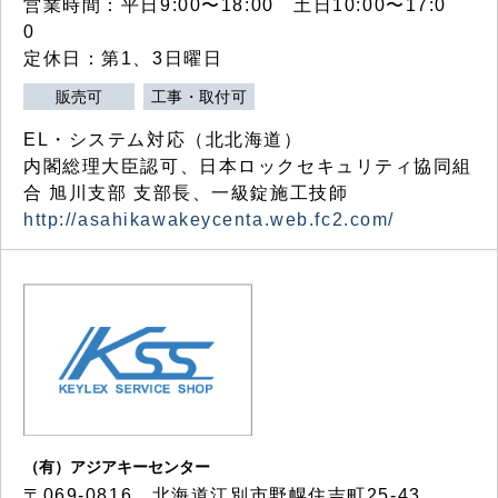
営業時間：平日9:00〜18:00 土日10:00〜17:0
0
定休日：第1、3日曜日
販売可
工事・取付可
EL・システム対応（北北海道）
内閣総理大臣認可、日本ロックセキュリティ協同組
合 旭川支部 支部長、一級錠施工技師
http://asahikawakeycenta.web.fc2.com/
（有）アジアキーセンター
〒069-0816 北海道江別市野幌住吉町25-43