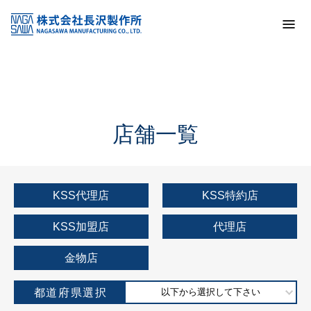
トップ
KSS加盟店・取扱店情報
店舗一覧
店舗一覧
KSS代理店
KSS特約店
KSS加盟店
代理店
金物店
都道府県選択
以下から選択して下さい