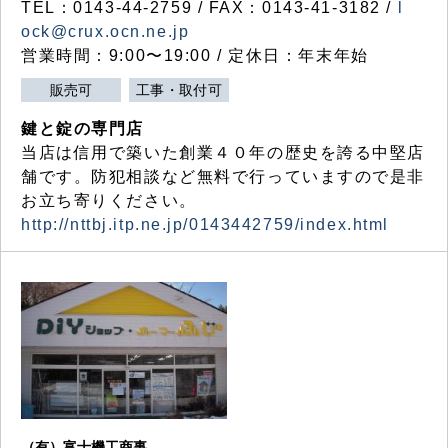
TEL：0143-44-2759 / FAX：0143-41-3182 /
l
ock@crux.ocn.ne.jp
営業時間：9:00〜19:00 / 定休日：年末年始
販売可
工事・取付可
鍵と錠の専門店
当店は信用で築いた創業４０年の歴史を誇る中堅店
舗です。防犯相談など無料で行っていますので是非
お立ち寄りください。
http://nttbj.itp.ne.jp/0143442759/index.html
（有）富士機工商事