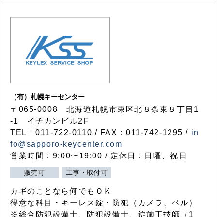
（有）札幌キーセンター
〒065-0008 北海道札幌市東区北８条東８丁目1
-1 イチカンビル2F
TEL：011-722-0110 / FAX：011-742-1295 /
in
fo@sapporo-keycenter.com
営業時間：9:00〜19:00 / 定休日：日曜、祝日
販売可
工事・取付可
カギのことなら何でもＯＫ
得意な科目・キーレス錠・防犯（カメラ、ベル）
※総合防犯設備士、防犯設備士、錠施工技師（1