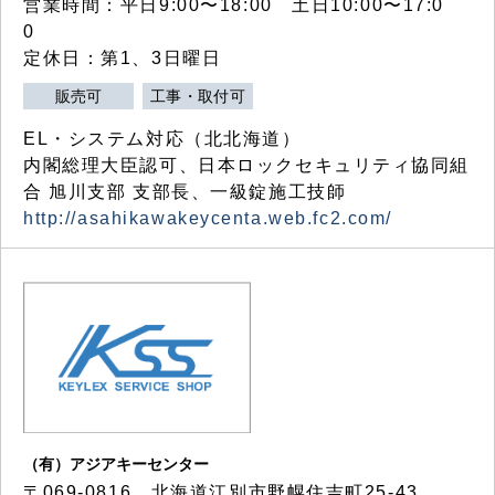
営業時間：平日9:00〜18:00 土日10:00〜17:0
0
定休日：第1、3日曜日
販売可
工事・取付可
EL・システム対応（北北海道）
内閣総理大臣認可、日本ロックセキュリティ協同組
合 旭川支部 支部長、一級錠施工技師
http://asahikawakeycenta.web.fc2.com/
（有）アジアキーセンター
〒069-0816 北海道江別市野幌住吉町25-43