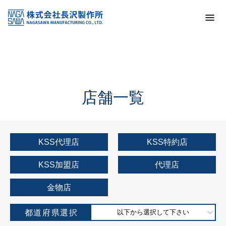
トップ
KSS加盟店・取扱店情報
店舗一覧
店舗一覧
KSS代理店
KSS特約店
KSS加盟店
代理店
金物店
都道府県選択
以下から選択して下さい