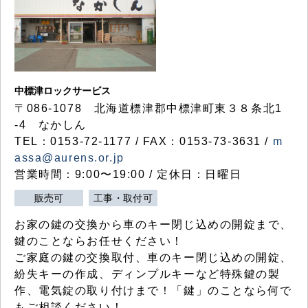
中標津ロックサービス
〒086-1078 北海道標津郡中標津町東３８条北1
-4 なかしん
TEL：0153-72-1177 / FAX：0153-73-3631 /
m
assa@aurens.or.jp
営業時間：9:00〜19:00 / 定休日：日曜日
販売可
工事・取付可
お家の鍵の交換から車のキー閉じ込めの開錠まで、
鍵のことならお任せください！
ご家庭の鍵の交換取付、車のキー閉じ込めの開錠、
紛失キーの作成、ディンプルキーなど特殊鍵の製
作、電気錠の取り付けまで！「鍵」のことなら何で
もご相談ください！