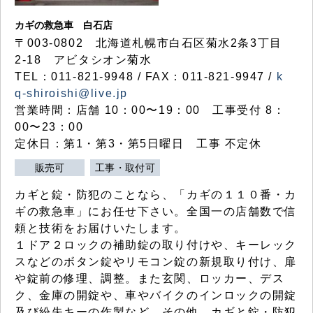
カギの救急車 白石店
〒003-0802 北海道札幌市白石区菊水2条3丁目
2-18 アビタシオン菊水
TEL：011-821-9948 / FAX：011-821-9947 /
k
q-shiroishi@live.jp
営業時間：店舗 10：00〜19：00 工事受付 8：
00〜23：00
定休日：第1・第3・第5日曜日 工事 不定休
販売可
工事・取付可
カギと錠・防犯のことなら、「カギの１１０番・カ
ギの救急車」にお任せ下さい。全国一の店舗数で信
頼と技術をお届けいたします。
１ドア２ロックの補助錠の取り付けや、キーレック
スなどのボタン錠やリモコン錠の新規取り付け、扉
や錠前の修理、調整。また玄関、ロッカー、デス
ク、金庫の開錠や、車やバイクのインロックの開錠
及び紛失キーの作製など、その他、カギと錠・防犯