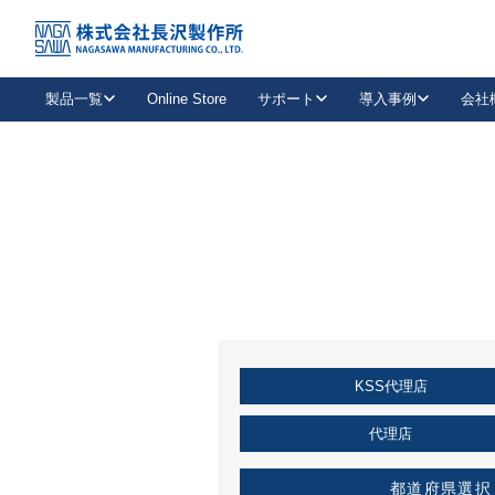
トップ
KSS加盟店・取扱店情報
店舗一覧
製品一覧
Online Store
サポート
導入事例
会社
新卒採用
会社情報
事業内容
中途採用
お問い合わせ
社会貢献活動
パート
2026年度採用情報
キャリア採用・専門職
メールフォームはこちら
工場で
キーレックス
レバーハンドル
キーレックス
機械式ボタン錠
室内用ドアハンドル
導入事例一覧
装
メールニュース
製品検索
お知らせ一覧
よくある質問（FAQ）
特集
簡単診断
教育機関
21
お客様に適したキーレックスをお探しいただけます。
廃番品情報
発
医療機関
品番から探す
取扱店情報
キーレックスを品番からお探しいただけます。
詳し
KSS代理店
企業様採用事
お役立ち情報
代理店
都道府県選択