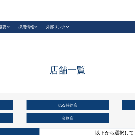
概要
採用情報
外部リンク
YouTube
Instagram
採用
キーレックスカタログ請求
の製品組み立て等
請求フォームはこちら
古代・古代NEO
レバーハンドル
Vi-Clear
古代・古代NEO
飾錠
導入事例一覧
抗ウイルス・抗菌製品
導入事例一覧
Facebook
LinkedIn
店舗一覧
00 / 1100から簡単に交換できるキーレックス4000を
日本ロック工業会
売開始しました。
外部サイト
く見る
KSS特約店
例
長期住宅使用部材標準化推進協議会
外部サイト
金物店
以下から選択して