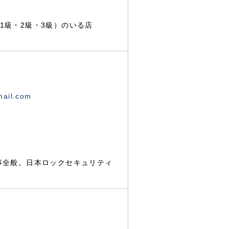
1級・2級・3級）のいる店
mail.com
事全般。日本ロックセキュリティ