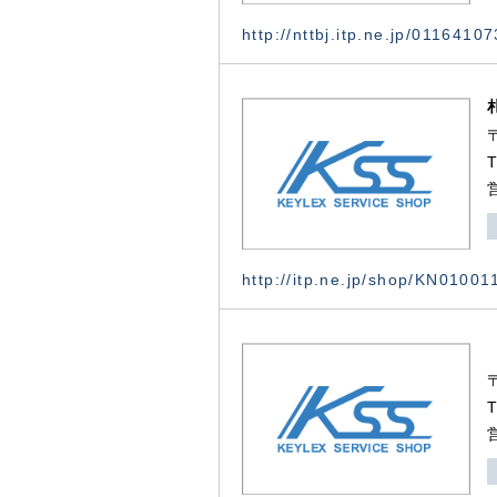
http://nttbj.itp.ne.jp/0116410
http://itp.ne.jp/shop/KN0100