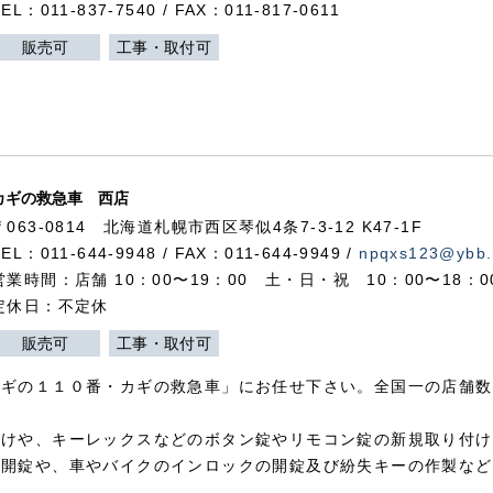
TEL：011-837-7540 / FAX：011-817-0611
販売可
工事・取付可
カギの救急車 西店
〒063-0814 北海道札幌市西区琴似4条7-3-12 K47-1F
TEL：011-644-9948 / FAX：011-644-9949 /
npqxs123@ybb.
営業時間：店舗 10：00〜19：00 土・日・祝 10：00〜18：
定休日：不定休
販売可
工事・取付可
カギの１１０番・カギの救急車」にお任せ下さい。全国一の店舗数
付けや、キーレックスなどのボタン錠やリモコン錠の新規取り付け
の開錠や、車やバイクのインロックの開錠及び紛失キーの作製など