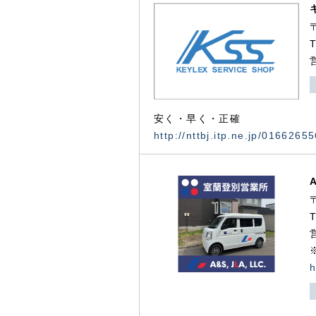
安く・早く・正確
http://nttbj.itp.ne.jp/0166265
h