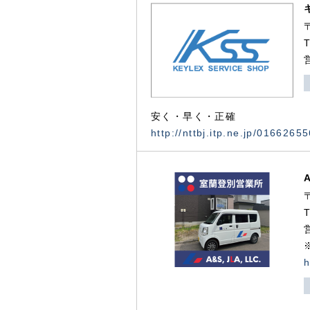
安く・早く・正確
http://nttbj.itp.ne.jp/0166265
h