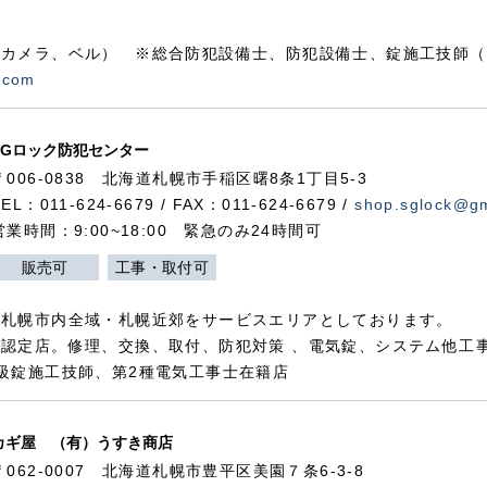
カメラ、ベル） ※総合防犯設備士、防犯設備士、錠施工技師（
.com
SGロック防犯センター
〒006-0838 北海道札幌市手稲区曙8条1丁目5-3
TEL：011-624-6679 / FAX：011-624-6679 /
shop.sglock@g
営業時間：9:00~18:00 緊急のみ24時間可
販売可
工事・取付可
、札幌市内全域・札幌近郊をサービスエリアとしております。
認定店。修理、交換、取付、防犯対策 、電気錠、システム他工
級錠施工技師、第2種電気工事士在籍店
カギ屋 （有）うすき商店
〒062-0007 北海道札幌市豊平区美園７条6-3-8