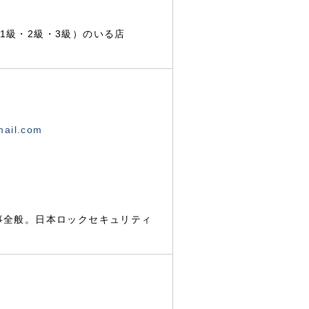
1級・2級・3級）のいる店
mail.com
事全般。日本ロックセキュリティ