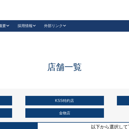
概要
採用情報
外部リンク
YouTube
Instagram
採用
キーレックスカタログ請求
の製品組み立て等
請求フォームはこちら
古代・古代NEO
レバーハンドル
Vi-Clear
古代・古代NEO
飾錠
導入事例一覧
抗ウイルス・抗菌製品
導入事例一覧
Facebook
LinkedIn
店舗一覧
00 / 1100から簡単に交換できるキーレックス4000を
日本ロック工業会
売開始しました。
外部サイト
く見る
KSS特約店
例
長期住宅使用部材標準化推進協議会
外部サイト
金物店
以下から選択して