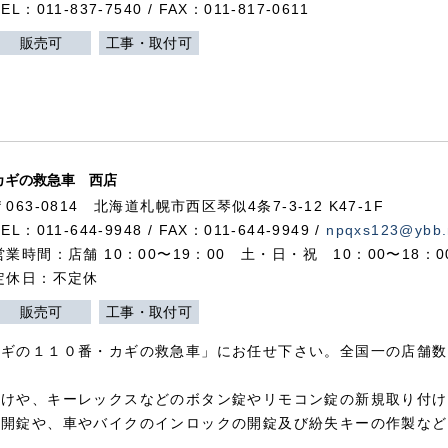
TEL：011-837-7540 / FAX：011-817-0611
販売可
工事・取付可
カギの救急車 西店
〒063-0814 北海道札幌市西区琴似4条7-3-12 K47-1F
TEL：011-644-9948 / FAX：011-644-9949 /
npqxs123@ybb.
営業時間：店舗 10：00〜19：00 土・日・祝 10：00〜18：
定休日：不定休
販売可
工事・取付可
カギの１１０番・カギの救急車」にお任せ下さい。全国一の店舗数
付けや、キーレックスなどのボタン錠やリモコン錠の新規取り付け
の開錠や、車やバイクのインロックの開錠及び紛失キーの作製など