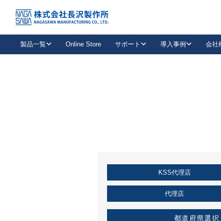
トップ
KSS加盟店・取扱店情報
店舗一覧
製品一覧
Online Store
サポート
導入事例
会社
新卒採用
会社情報
事業内容
中途採用
お問い合わせ
社会貢献活動
パート
2026年度採用情報
キャリア採用・専門職
メールフォームはこちら
工場で
キーレックス
レバーハンドル
キーレックス
機械式ボタン錠
室内用ドアハンドル
導入事例一覧
装
メールニュース
製品検索
お知らせ一覧
よくある質問（FAQ）
特集
簡単診断
教育機関
21
お客様に適したキーレックスをお探しいただけます。
廃番品情報
発
医療機関
品番から探す
取扱店情報
キーレックスを品番からお探しいただけます。
詳し
KSS代理店
企業様採用事
お役立ち情報
代理店
都道府県選択