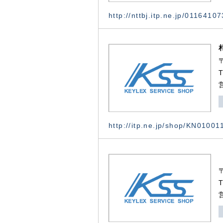
http://nttbj.itp.ne.jp/0116410
http://itp.ne.jp/shop/KN0100