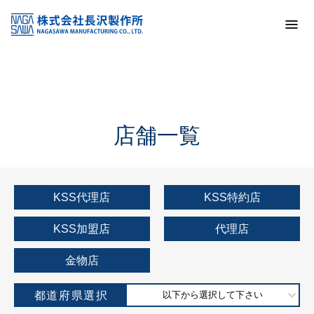
トップ
KSS加盟店・取扱店情報
店舗一覧
店舗一覧
KSS代理店
KSS特約店
KSS加盟店
代理店
金物店
都道府県選択
以下から選択して下さい