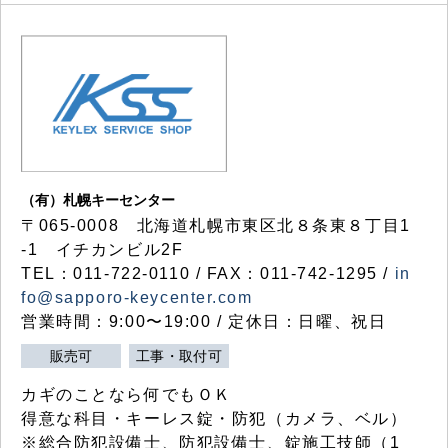
（有）札幌キーセンター
〒065-0008 北海道札幌市東区北８条東８丁目1
-1 イチカンビル2F
TEL：011-722-0110 / FAX：011-742-1295 /
in
fo@sapporo-keycenter.com
営業時間：9:00〜19:00 / 定休日：日曜、祝日
販売可
工事・取付可
カギのことなら何でもＯＫ
得意な科目・キーレス錠・防犯（カメラ、ベル）
※総合防犯設備士、防犯設備士、錠施工技師（1