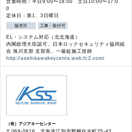
営業時間：平日9:00〜18:00 土日10:00〜17:0
0
定休日：第1、3日曜日
販売可
工事・取付可
EL・システム対応（北北海道）
内閣総理大臣認可、日本ロックセキュリティ協同組
合 旭川支部 支部長、一級錠施工技師
http://asahikawakeycenta.web.fc2.com/
（有）アジアキーセンター
〒069-0816 北海道江別市野幌住吉町25-43