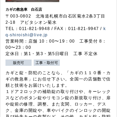
カギの救急車 白石店
〒003-0802 北海道札幌市白石区菊水2条3丁目
2-18 アビタシオン菊水
TEL：011-821-9948 / FAX：011-821-9947 /
k
q-shiroishi@live.jp
営業時間：店舗 10：00〜19：00 工事受付 8：
00〜23：00
定休日：第1・第3・第5日曜日 工事 不定休
販売可
工事・取付可
カギと錠・防犯のことなら、「カギの１１０番・カ
ギの救急車」にお任せ下さい。全国一の店舗数で信
頼と技術をお届けいたします。
１ドア２ロックの補助錠の取り付けや、キーレック
スなどのボタン錠やリモコン錠の新規取り付け、扉
や錠前の修理、調整。また玄関、ロッカー、デス
ク、金庫の開錠や、車やバイクのインロックの開錠
及び紛失キーの作製など、その他、カギと錠・防犯