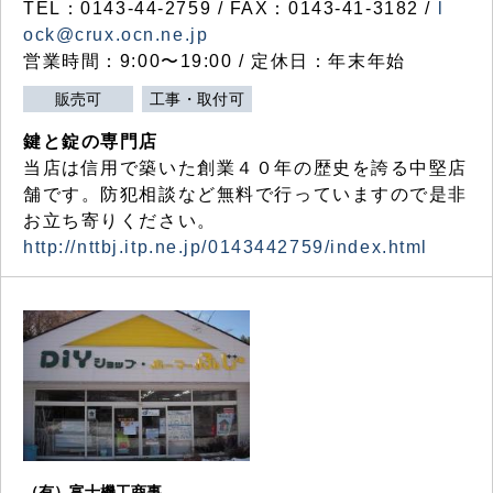
TEL：0143-44-2759 / FAX：0143-41-3182 /
l
ock@crux.ocn.ne.jp
営業時間：9:00〜19:00 / 定休日：年末年始
販売可
工事・取付可
鍵と錠の専門店
当店は信用で築いた創業４０年の歴史を誇る中堅店
舗です。防犯相談など無料で行っていますので是非
お立ち寄りください。
http://nttbj.itp.ne.jp/0143442759/index.html
（有）富士機工商事