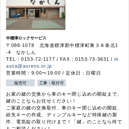
中標津ロックサービス
〒086-1078 北海道標津郡中標津町東３８条北1
-4 なかしん
TEL：0153-72-1177 / FAX：0153-73-3631 /
m
assa@aurens.or.jp
営業時間：9:00〜19:00 / 定休日：日曜日
販売可
工事・取付可
お家の鍵の交換から車のキー閉じ込めの開錠まで、
鍵のことならお任せください！
ご家庭の鍵の交換取付、車のキー閉じ込めの開錠、
紛失キーの作成、ディンプルキーなど特殊鍵の製
作、電気錠の取り付けまで！「鍵」のことなら何で
もご相談ください！