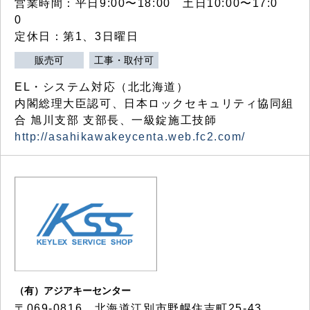
営業時間：平日9:00〜18:00 土日10:00〜17:0
0
定休日：第1、3日曜日
販売可
工事・取付可
EL・システム対応（北北海道）
内閣総理大臣認可、日本ロックセキュリティ協同組
合 旭川支部 支部長、一級錠施工技師
http://asahikawakeycenta.web.fc2.com/
（有）アジアキーセンター
〒069-0816 北海道江別市野幌住吉町25-43