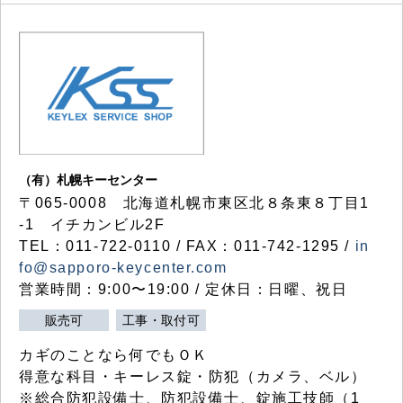
（有）札幌キーセンター
〒065-0008 北海道札幌市東区北８条東８丁目1
-1 イチカンビル2F
TEL：011-722-0110 / FAX：011-742-1295 /
in
fo@sapporo-keycenter.com
営業時間：9:00〜19:00 / 定休日：日曜、祝日
販売可
工事・取付可
カギのことなら何でもＯＫ
得意な科目・キーレス錠・防犯（カメラ、ベル）
※総合防犯設備士、防犯設備士、錠施工技師（1