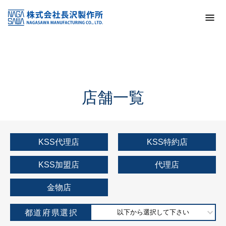
トップ
KSS加盟店・取扱店情報
店舗一覧
店舗一覧
KSS代理店
KSS特約店
KSS加盟店
代理店
金物店
都道府県選択
以下から選択して下さい