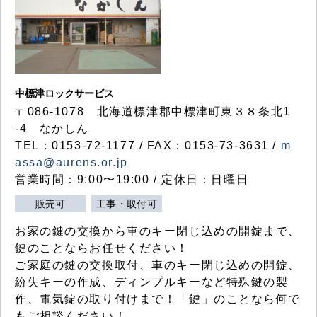
中標津ロックサービス
〒086-1078 北海道標津郡中標津町東３８条北1
-4 なかしん
TEL：0153-72-1177 / FAX：0153-73-3631 /
m
assa@aurens.or.jp
営業時間：9:00〜19:00 / 定休日：日曜日
販売可
工事・取付可
お家の鍵の交換から車のキー閉じ込めの開錠まで、
鍵のことならお任せください！
ご家庭の鍵の交換取付、車のキー閉じ込めの開錠、
紛失キーの作成、ディンプルキーなど特殊鍵の製
作、電気錠の取り付けまで！「鍵」のことなら何で
もご相談ください！