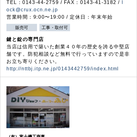
TEL：0143-44-2759 / FAX：0143-41-3182 /
l
ock@crux.ocn.ne.jp
営業時間：9:00〜19:00 / 定休日：年末年始
販売可
工事・取付可
鍵と錠の専門店
当店は信用で築いた創業４０年の歴史を誇る中堅店
舗です。防犯相談など無料で行っていますので是非
お立ち寄りください。
http://nttbj.itp.ne.jp/0143442759/index.html
（有）富士機工商事