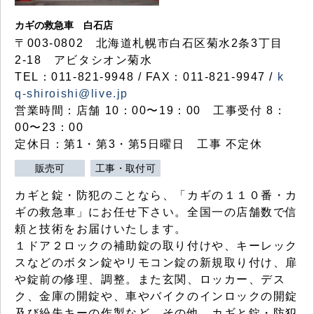
カギの救急車 白石店
〒003-0802 北海道札幌市白石区菊水2条3丁目
2-18 アビタシオン菊水
TEL：011-821-9948 / FAX：011-821-9947 /
k
q-shiroishi@live.jp
営業時間：店舗 10：00〜19：00 工事受付 8：
00〜23：00
定休日：第1・第3・第5日曜日 工事 不定休
販売可
工事・取付可
カギと錠・防犯のことなら、「カギの１１０番・カ
ギの救急車」にお任せ下さい。全国一の店舗数で信
頼と技術をお届けいたします。
１ドア２ロックの補助錠の取り付けや、キーレック
スなどのボタン錠やリモコン錠の新規取り付け、扉
や錠前の修理、調整。また玄関、ロッカー、デス
ク、金庫の開錠や、車やバイクのインロックの開錠
及び紛失キーの作製など、その他、カギと錠・防犯