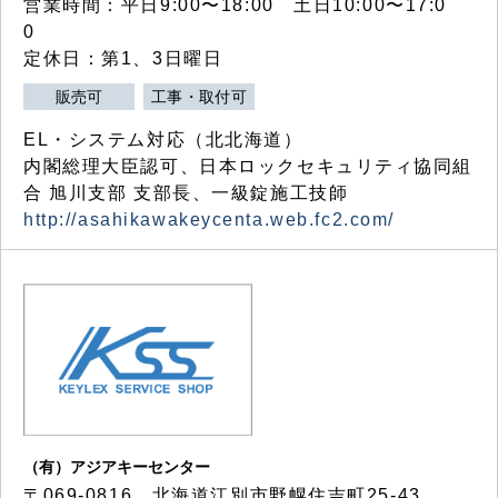
営業時間：平日9:00〜18:00 土日10:00〜17:0
0
定休日：第1、3日曜日
販売可
工事・取付可
EL・システム対応（北北海道）
内閣総理大臣認可、日本ロックセキュリティ協同組
合 旭川支部 支部長、一級錠施工技師
http://asahikawakeycenta.web.fc2.com/
（有）アジアキーセンター
〒069-0816 北海道江別市野幌住吉町25-43