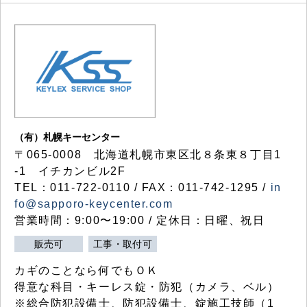
（有）札幌キーセンター
〒065-0008 北海道札幌市東区北８条東８丁目1
-1 イチカンビル2F
TEL：011-722-0110 / FAX：011-742-1295 /
in
fo@sapporo-keycenter.com
営業時間：9:00〜19:00 / 定休日：日曜、祝日
販売可
工事・取付可
カギのことなら何でもＯＫ
得意な科目・キーレス錠・防犯（カメラ、ベル）
※総合防犯設備士、防犯設備士、錠施工技師（1