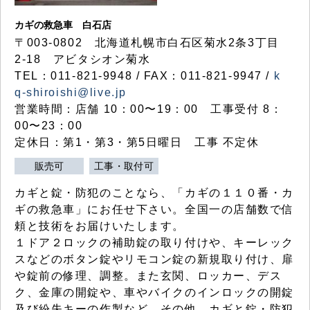
カギの救急車 白石店
〒003-0802 北海道札幌市白石区菊水2条3丁目
2-18 アビタシオン菊水
TEL：011-821-9948 / FAX：011-821-9947 /
k
q-shiroishi@live.jp
営業時間：店舗 10：00〜19：00 工事受付 8：
00〜23：00
定休日：第1・第3・第5日曜日 工事 不定休
販売可
工事・取付可
カギと錠・防犯のことなら、「カギの１１０番・カ
ギの救急車」にお任せ下さい。全国一の店舗数で信
頼と技術をお届けいたします。
１ドア２ロックの補助錠の取り付けや、キーレック
スなどのボタン錠やリモコン錠の新規取り付け、扉
や錠前の修理、調整。また玄関、ロッカー、デス
ク、金庫の開錠や、車やバイクのインロックの開錠
及び紛失キーの作製など、その他、カギと錠・防犯