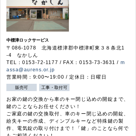
中標津ロックサービス
〒086-1078 北海道標津郡中標津町東３８条北1
-4 なかしん
TEL：0153-72-1177 / FAX：0153-73-3631 /
m
assa@aurens.or.jp
営業時間：9:00〜19:00 / 定休日：日曜日
販売可
工事・取付可
お家の鍵の交換から車のキー閉じ込めの開錠まで、
鍵のことならお任せください！
ご家庭の鍵の交換取付、車のキー閉じ込めの開錠、
紛失キーの作成、ディンプルキーなど特殊鍵の製
作、電気錠の取り付けまで！「鍵」のことなら何で
もご相談ください！