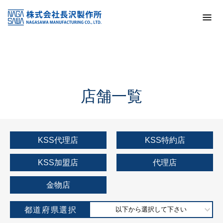
トップ
KSS加盟店・取扱店情報
店舗一覧
店舗一覧
KSS代理店
KSS特約店
KSS加盟店
代理店
金物店
都道府県選択
以下から選択して下さい