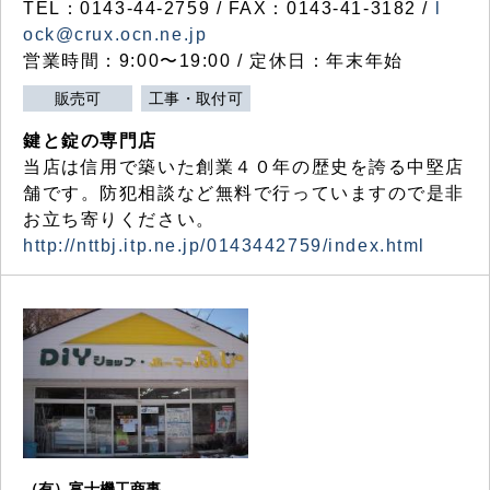
TEL：0143-44-2759 / FAX：0143-41-3182 /
l
ock@crux.ocn.ne.jp
営業時間：9:00〜19:00 / 定休日：年末年始
販売可
工事・取付可
鍵と錠の専門店
当店は信用で築いた創業４０年の歴史を誇る中堅店
舗です。防犯相談など無料で行っていますので是非
お立ち寄りください。
http://nttbj.itp.ne.jp/0143442759/index.html
（有）富士機工商事