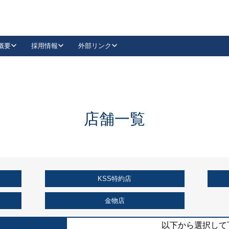
概要
採用情報
外部リンク
YouTube
Instagram
採用
キーレックスカタログ請求
の製品組み立て等
請求フォームはこちら
古代・古代NEO
レバーハンドル
Vi-Clear
古代・古代NEO
飾錠
導入事例一覧
抗ウイルス・抗菌製品
導入事例一覧
Facebook
LinkedIn
店舗一覧
00 / 1100から簡単に交換できるキーレックス4000を
日本ロック工業会
売開始しました。
外部サイト
く見る
KSS特約店
例
長期住宅使用部材標準化推進協議会
外部サイト
金物店
以下から選択して