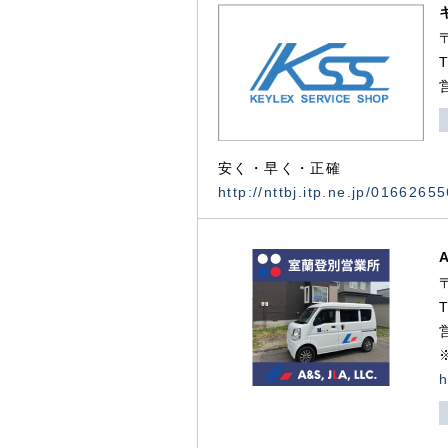
安く・早く・正確
http://nttbj.itp.ne.jp/0166265
h