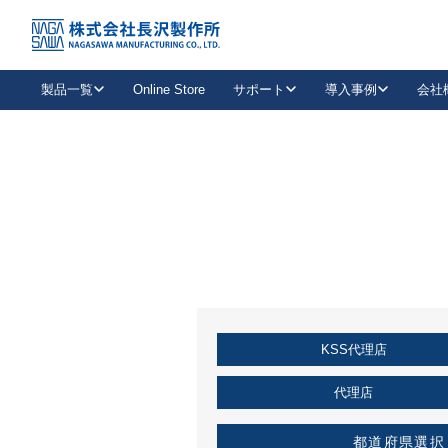
トップ
KSS加盟店・取扱店情報
店舗一覧
製品一覧
Online Store
サポート
導入事例
会社
新卒採用
会社情報
事業内容
中途採用
お問い合わせ
社会貢献活動
パート
2026年度採用情報
キャリア採用・専門職
メールフォームはこちら
工場で
キーレックス
レバーハンドル
キーレックス
機械式ボタン錠
室内用ドアハンドル
導入事例一覧
装
メールニュース
製品検索
お知らせ一覧
よくある質問（FAQ）
特集
簡単診断
教育機関
21
お客様に適したキーレックスをお探しいただけます。
廃番品情報
発
医療機関
品番から探す
取扱店情報
キーレックスを品番からお探しいただけます。
詳し
KSS代理店
企業様採用事
お役立ち情報
代理店
都道府県選択