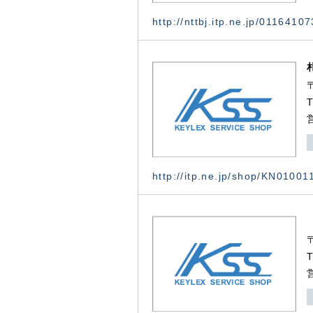
http://nttbj.itp.ne.jp/0116410
http://itp.ne.jp/shop/KN0100