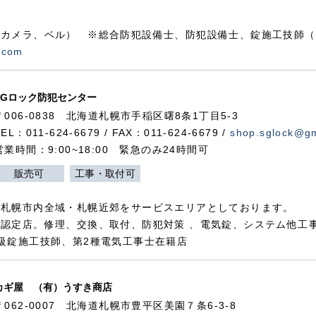
カメラ、ベル） ※総合防犯設備士、防犯設備士、錠施工技師（
.com
SGロック防犯センター
〒006-0838 北海道札幌市手稲区曙8条1丁目5-3
TEL：011-624-6679 / FAX：011-624-6679 /
shop.sglock@g
営業時間：9:00~18:00 緊急のみ24時間可
販売可
工事・取付可
、札幌市内全域・札幌近郊をサービスエリアとしております。
認定店。修理、交換、取付、防犯対策 、電気錠、システム他工
級錠施工技師、第2種電気工事士在籍店
カギ屋 （有）うすき商店
〒062-0007 北海道札幌市豊平区美園７条6-3-8