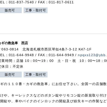
TEL：011-837-7540 / FAX：011-817-0611
販売可
工事・取付可
カギの救急車 西店
〒063-0814 北海道札幌市西区琴似4条7-3-12 K47-1F
TEL：011-644-9948 / FAX：011-644-9949 /
npqxs123@ybb.
営業時間：店舗 10：00〜19：00 土・日・祝 10：00〜18：
定休日：不定休
販売可
工事・取付可
カギの１１０番・カギの救急車」にお任せ下さい。全国一の店舗数
付けや、キーレックスなどのボタン錠やリモコン錠の新規取り付け
の開錠や、車やバイクのインロックの開錠及び紛失キーの作製など