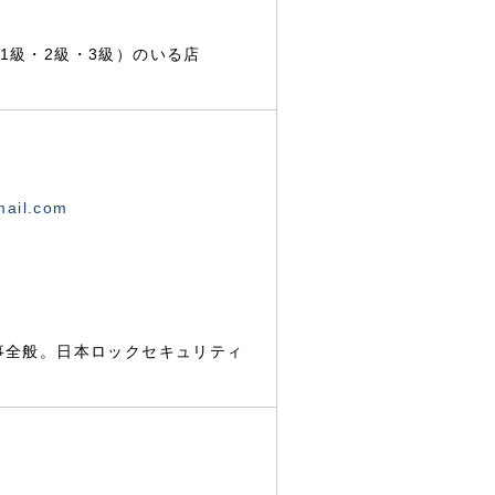
1級・2級・3級）のいる店
mail.com
事全般。日本ロックセキュリティ