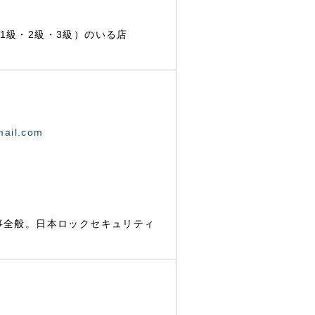
1級・2級・3級）のいる店
mail.com
事全般。日本ロックセキュリティ