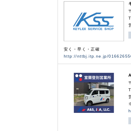
安く・早く・正確
http://nttbj.itp.ne.jp/0166265
h