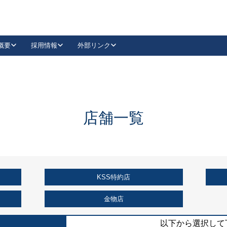
概要
採用情報
外部リンク
YouTube
Instagram
採用
キーレックスカタログ請求
の製品組み立て等
請求フォームはこちら
古代・古代NEO
レバーハンドル
Vi-Clear
古代・古代NEO
飾錠
導入事例一覧
抗ウイルス・抗菌製品
導入事例一覧
Facebook
LinkedIn
店舗一覧
00 / 1100から簡単に交換できるキーレックス4000を
日本ロック工業会
売開始しました。
外部サイト
く見る
KSS特約店
例
長期住宅使用部材標準化推進協議会
外部サイト
金物店
以下から選択して