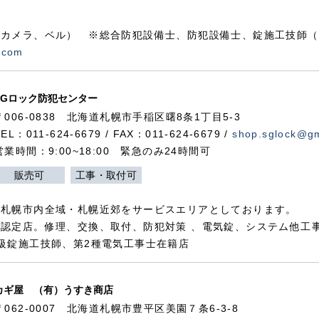
カメラ、ベル） ※総合防犯設備士、防犯設備士、錠施工技師（
.com
SGロック防犯センター
〒006-0838 北海道札幌市手稲区曙8条1丁目5-3
TEL：011-624-6679 / FAX：011-624-6679 /
shop.sglock@g
営業時間：9:00~18:00 緊急のみ24時間可
販売可
工事・取付可
、札幌市内全域・札幌近郊をサービスエリアとしております。
認定店。修理、交換、取付、防犯対策 、電気錠、システム他工
級錠施工技師、第2種電気工事士在籍店
カギ屋 （有）うすき商店
〒062-0007 北海道札幌市豊平区美園７条6-3-8