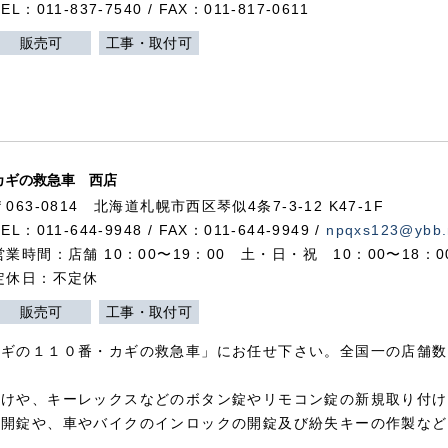
TEL：011-837-7540 / FAX：011-817-0611
販売可
工事・取付可
カギの救急車 西店
〒063-0814 北海道札幌市西区琴似4条7-3-12 K47-1F
TEL：011-644-9948 / FAX：011-644-9949 /
npqxs123@ybb.
営業時間：店舗 10：00〜19：00 土・日・祝 10：00〜18：
定休日：不定休
販売可
工事・取付可
カギの１１０番・カギの救急車」にお任せ下さい。全国一の店舗数
付けや、キーレックスなどのボタン錠やリモコン錠の新規取り付け
の開錠や、車やバイクのインロックの開錠及び紛失キーの作製など