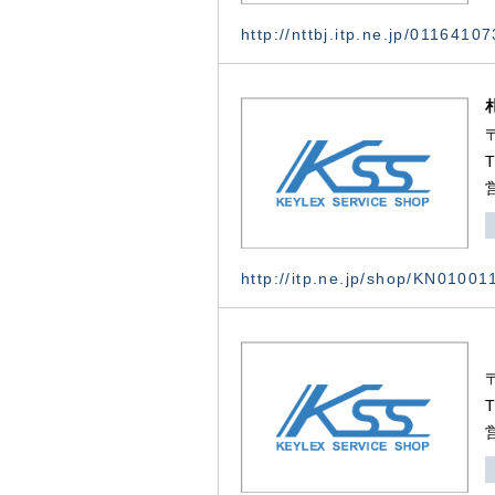
http://nttbj.itp.ne.jp/0116410
http://itp.ne.jp/shop/KN0100