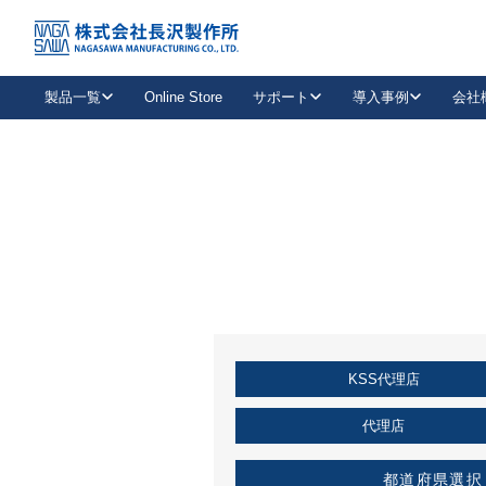
トップ
KSS加盟店・取扱店情報
店舗一覧
製品一覧
Online Store
サポート
導入事例
会社
新卒採用
会社情報
事業内容
中途採用
お問い合わせ
社会貢献活動
パート
2026年度採用情報
キャリア採用・専門職
メールフォームはこちら
工場で
キーレックス
レバーハンドル
キーレックス
機械式ボタン錠
室内用ドアハンドル
導入事例一覧
装
メールニュース
製品検索
お知らせ一覧
よくある質問（FAQ）
特集
簡単診断
教育機関
21
お客様に適したキーレックスをお探しいただけます。
廃番品情報
発
医療機関
品番から探す
取扱店情報
キーレックスを品番からお探しいただけます。
詳し
KSS代理店
企業様採用事
お役立ち情報
代理店
都道府県選択