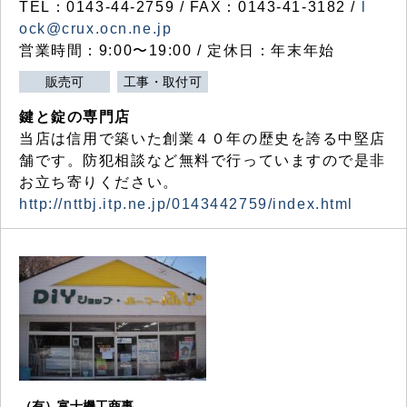
TEL：0143-44-2759 / FAX：0143-41-3182 /
l
ock@crux.ocn.ne.jp
営業時間：9:00〜19:00 / 定休日：年末年始
販売可
工事・取付可
鍵と錠の専門店
当店は信用で築いた創業４０年の歴史を誇る中堅店
舗です。防犯相談など無料で行っていますので是非
お立ち寄りください。
http://nttbj.itp.ne.jp/0143442759/index.html
（有）富士機工商事