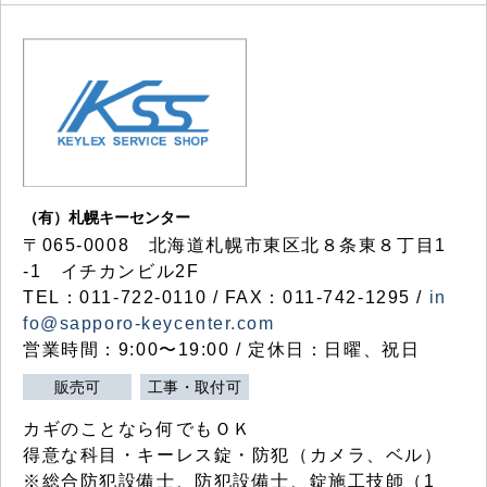
（有）札幌キーセンター
〒065-0008 北海道札幌市東区北８条東８丁目1
-1 イチカンビル2F
TEL：011-722-0110 / FAX：011-742-1295 /
in
fo@sapporo-keycenter.com
営業時間：9:00〜19:00 / 定休日：日曜、祝日
販売可
工事・取付可
カギのことなら何でもＯＫ
得意な科目・キーレス錠・防犯（カメラ、ベル）
※総合防犯設備士、防犯設備士、錠施工技師（1