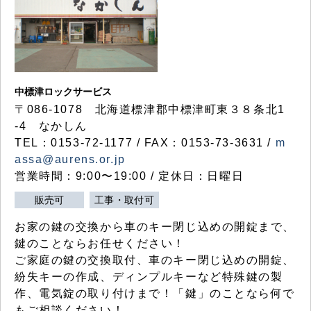
中標津ロックサービス
〒086-1078 北海道標津郡中標津町東３８条北1
-4 なかしん
TEL：0153-72-1177 / FAX：0153-73-3631 /
m
assa@aurens.or.jp
営業時間：9:00〜19:00 / 定休日：日曜日
販売可
工事・取付可
お家の鍵の交換から車のキー閉じ込めの開錠まで、
鍵のことならお任せください！
ご家庭の鍵の交換取付、車のキー閉じ込めの開錠、
紛失キーの作成、ディンプルキーなど特殊鍵の製
作、電気錠の取り付けまで！「鍵」のことなら何で
もご相談ください！