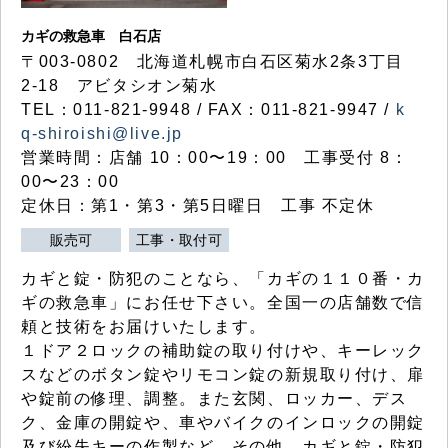
カギの救急車 白石店
〒003-0802 北海道札幌市白石区菊水2条3丁目
2-18 アビタシオン菊水
TEL：011-821-9948 / FAX：011-821-9947 /
k
q-shiroishi@live.jp
営業時間：店舗 10：00〜19：00 工事受付 8：
00〜23：00
定休日：第1・第3・第5日曜日 工事 不定休
販売可
工事・取付可
カギと錠・防犯のことなら、「カギの１１０番・カ
ギの救急車」にお任せ下さい。全国一の店舗数で信
頼と技術をお届けいたします。
１ドア２ロックの補助錠の取り付けや、キーレック
スなどのボタン錠やリモコン錠の新規取り付け、扉
や錠前の修理、調整。また玄関、ロッカー、デス
ク、金庫の開錠や、車やバイクのインロックの開錠
及び紛失キーの作製など、その他、カギと錠・防犯