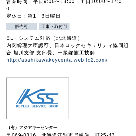
営業時間：平日9:00〜18:00 土日10:00〜17:0
0
定休日：第1、3日曜日
販売可
工事・取付可
EL・システム対応（北北海道）
内閣総理大臣認可、日本ロックセキュリティ協同組
合 旭川支部 支部長、一級錠施工技師
http://asahikawakeycenta.web.fc2.com/
（有）アジアキーセンター
〒069-0816 北海道江別市野幌住吉町25-43