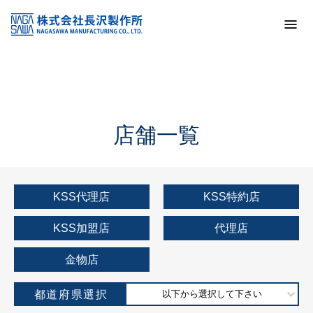
トップ
KSS加盟店・取扱店情報
店舗一覧
店舗一覧
KSS代理店
KSS特約店
KSS加盟店
代理店
金物店
都道府県選択
以下から選択して下さい