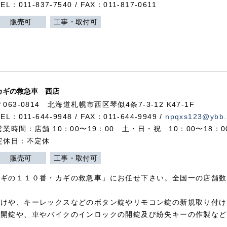
TEL：011-837-7540 / FAX：011-817-0611
販売可
工事・取付可
カギの救急車 西店
〒063-0814 北海道札幌市西区琴似4条7-3-12 K47-1F
TEL：011-644-9948 / FAX：011-644-9949 /
npqxs123@ybb.
営業時間：店舗 10：00〜19：00 土・日・祝 10：00〜18：
定休日：不定休
販売可
工事・取付可
カギの１１０番・カギの救急車」にお任せ下さい。全国一の店舗数
付けや、キーレックスなどのボタン錠やリモコン錠の新規取り付け
の開錠や、車やバイクのインロックの開錠及び紛失キーの作製など