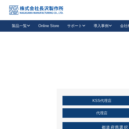
トップ
KSS加盟店・取扱店情報
店舗一覧
製品一覧
Online Store
サポート
導入事例
会社
新卒採用
会社情報
事業内容
中途採用
お問い合わせ
社会貢献活動
パート
2026年度採用情報
キャリア採用・専門職
メールフォームはこちら
工場で
キーレックス
レバーハンドル
キーレックス
機械式ボタン錠
室内用ドアハンドル
導入事例一覧
装
メールニュース
製品検索
お知らせ一覧
よくある質問（FAQ）
特集
簡単診断
教育機関
21
お客様に適したキーレックスをお探しいただけます。
廃番品情報
発
医療機関
品番から探す
取扱店情報
キーレックスを品番からお探しいただけます。
詳し
KSS代理店
企業様採用事
お役立ち情報
代理店
都道府県選択