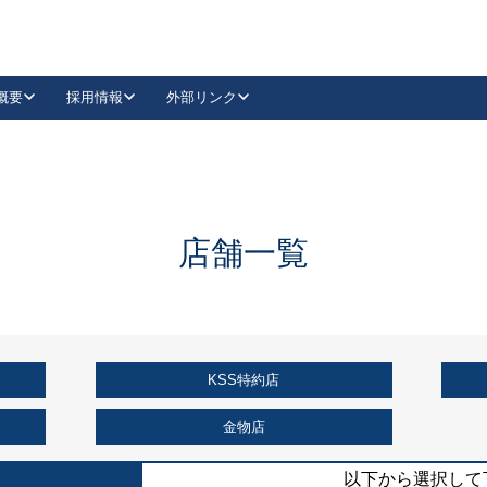
概要
採用情報
外部リンク
YouTube
Instagram
採用
キーレックスカタログ請求
の製品組み立て等
請求フォームはこちら
古代・古代NEO
レバーハンドル
Vi-Clear
古代・古代NEO
飾錠
導入事例一覧
抗ウイルス・抗菌製品
導入事例一覧
Facebook
LinkedIn
店舗一覧
00 / 1100から簡単に交換できるキーレックス4000を
日本ロック工業会
売開始しました。
外部サイト
く見る
KSS特約店
例
長期住宅使用部材標準化推進協議会
外部サイト
金物店
以下から選択して