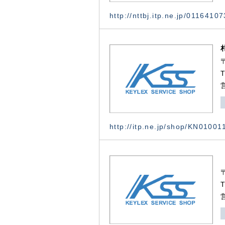
http://nttbj.itp.ne.jp/0116410
http://itp.ne.jp/shop/KN0100