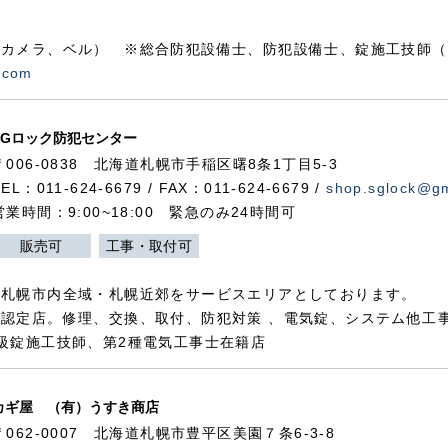
カメラ、ベル） ※総合防犯設備士、防犯設備士、錠施工技師（
.com
SGロック防犯センター
〒006-0838 北海道札幌市手稲区曙8条1丁目5-3
TEL：011-624-6679 / FAX：011-624-6679 /
shop.sglock@g
営業時間：9:00~18:00 緊急のみ24時間可
販売可
工事・取付可
、札幌市内全域・札幌近郊をサービスエリアとしております。
認定店。修理、交換、取付、防犯対策 、電気錠、システム他工
級錠施工技師、第2種電気工事士在籍店
カギ屋 （有）うすき商店
〒062-0007 北海道札幌市豊平区美園７条6-3-8