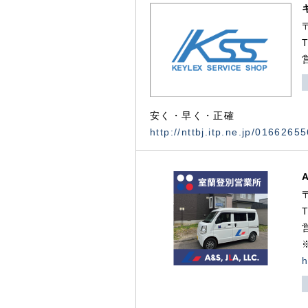
安く・早く・正確
http://nttbj.itp.ne.jp/0166265
h