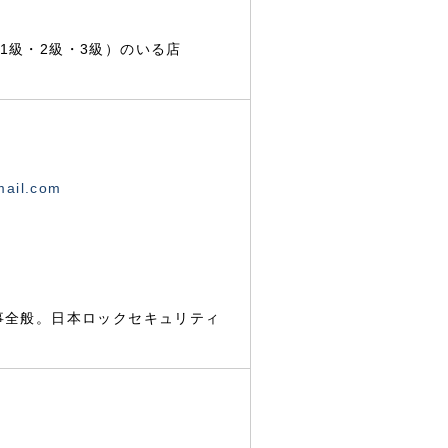
1級・2級・3級）のいる店
mail.com
事全般。日本ロックセキュリティ