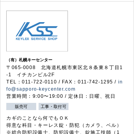
（有）札幌キーセンター
〒065-0008 北海道札幌市東区北８条東８丁目1
-1 イチカンビル2F
TEL：011-722-0110 / FAX：011-742-1295 /
in
fo@sapporo-keycenter.com
営業時間：9:00〜19:00 / 定休日：日曜、祝日
販売可
工事・取付可
カギのことなら何でもＯＫ
得意な科目・キーレス錠・防犯（カメラ、ベル）
※総合防犯設備士、防犯設備士、錠施工技師（1