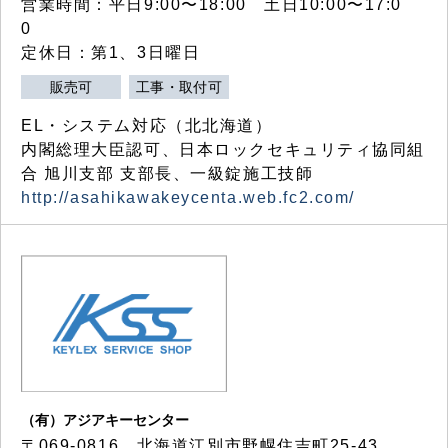
営業時間：平日9:00〜18:00 土日10:00〜17:0
0
定休日：第1、3日曜日
販売可
工事・取付可
EL・システム対応（北北海道）
内閣総理大臣認可、日本ロックセキュリティ協同組
合 旭川支部 支部長、一級錠施工技師
http://asahikawakeycenta.web.fc2.com/
（有）アジアキーセンター
〒069-0816 北海道江別市野幌住吉町25-43