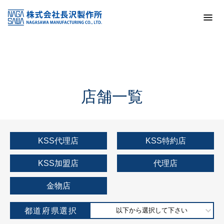
トップ
KSS加盟店・取扱店情報
店舗一覧
店舗一覧
KSS代理店
KSS特約店
KSS加盟店
代理店
金物店
都道府県選択
以下から選択して下さい