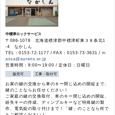
中標津ロックサービス
〒086-1078 北海道標津郡中標津町東３８条北1
-4 なかしん
TEL：0153-72-1177 / FAX：0153-73-3631 /
m
assa@aurens.or.jp
営業時間：9:00〜19:00 / 定休日：日曜日
販売可
工事・取付可
お家の鍵の交換から車のキー閉じ込めの開錠まで、
鍵のことならお任せください！
ご家庭の鍵の交換取付、車のキー閉じ込めの開錠、
紛失キーの作成、ディンプルキーなど特殊鍵の製
作、電気錠の取り付けまで！「鍵」のことなら何で
もご相談ください！