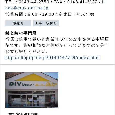
TEL：0143-44-2759 / FAX：0143-41-3182 /
l
ock@crux.ocn.ne.jp
営業時間：9:00〜19:00 / 定休日：年末年始
販売可
工事・取付可
鍵と錠の専門店
当店は信用で築いた創業４０年の歴史を誇る中堅店
舗です。防犯相談など無料で行っていますので是非
お立ち寄りください。
http://nttbj.itp.ne.jp/0143442759/index.html
（有）富士機工商事