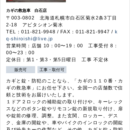
カギの救急車 白石店
〒003-0802 北海道札幌市白石区菊水2条3丁目
2-18 アビタシオン菊水
TEL：011-821-9948 / FAX：011-821-9947 /
k
q-shiroishi@live.jp
営業時間：店舗 10：00〜19：00 工事受付 8：
00〜23：00
定休日：第1・第3・第5日曜日 工事 不定休
販売可
工事・取付可
カギと錠・防犯のことなら、「カギの１１０番・カ
ギの救急車」にお任せ下さい。全国一の店舗数で信
頼と技術をお届けいたします。
１ドア２ロックの補助錠の取り付けや、キーレック
スなどのボタン錠やリモコン錠の新規取り付け、扉
や錠前の修理、調整。また玄関、ロッカー、デス
ク、金庫の開錠や、車やバイクのインロックの開錠
及び紛失キーの作製など、その他、カギと錠・防犯