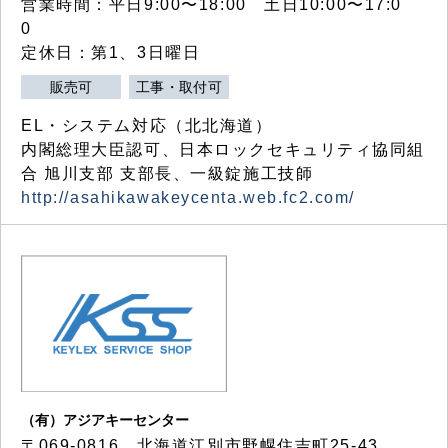
営業時間：平日9:00〜18:00 土日10:00〜17:0
0
定休日：第1、3日曜日
販売可
工事・取付可
EL・システム対応（北北海道）
内閣総理大臣認可、日本ロックセキュリティ協同組
合 旭川支部 支部長、一級錠施工技師
http://asahikawakeycenta.web.fc2.com/
（有）アジアキーセンター
〒069-0816 北海道江別市野幌住吉町25-43