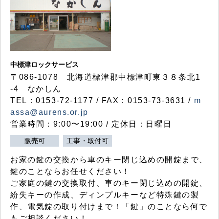
中標津ロックサービス
〒086-1078 北海道標津郡中標津町東３８条北1
-4 なかしん
TEL：0153-72-1177 / FAX：0153-73-3631 /
m
assa@aurens.or.jp
営業時間：9:00〜19:00 / 定休日：日曜日
販売可
工事・取付可
お家の鍵の交換から車のキー閉じ込めの開錠まで、
鍵のことならお任せください！
ご家庭の鍵の交換取付、車のキー閉じ込めの開錠、
紛失キーの作成、ディンプルキーなど特殊鍵の製
作、電気錠の取り付けまで！「鍵」のことなら何で
もご相談ください！