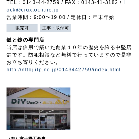
TEL：0143-44-2759 / FAX：0143-41-3182 /
l
ock@crux.ocn.ne.jp
営業時間：9:00〜19:00 / 定休日：年末年始
販売可
工事・取付可
鍵と錠の専門店
当店は信用で築いた創業４０年の歴史を誇る中堅店
舗です。防犯相談など無料で行っていますので是非
お立ち寄りください。
http://nttbj.itp.ne.jp/0143442759/index.html
（有）富士機工商事