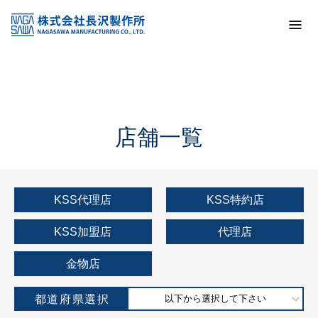
トップ
KSS加盟店・取扱店情報
店舗一覧
店舗一覧
KSS代理店
KSS特約店
KSS加盟店
代理店
金物店
都道府県選択
以下から選択して下さい