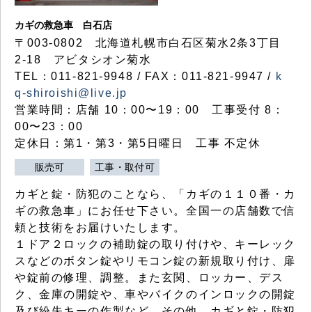
カギの救急車 白石店
〒003-0802 北海道札幌市白石区菊水2条3丁目
2-18 アビタシオン菊水
TEL：011-821-9948 / FAX：011-821-9947 /
k
q-shiroishi@live.jp
営業時間：店舗 10：00〜19：00 工事受付 8：
00〜23：00
定休日：第1・第3・第5日曜日 工事 不定休
販売可
工事・取付可
カギと錠・防犯のことなら、「カギの１１０番・カ
ギの救急車」にお任せ下さい。全国一の店舗数で信
頼と技術をお届けいたします。
１ドア２ロックの補助錠の取り付けや、キーレック
スなどのボタン錠やリモコン錠の新規取り付け、扉
や錠前の修理、調整。また玄関、ロッカー、デス
ク、金庫の開錠や、車やバイクのインロックの開錠
及び紛失キーの作製など、その他、カギと錠・防犯