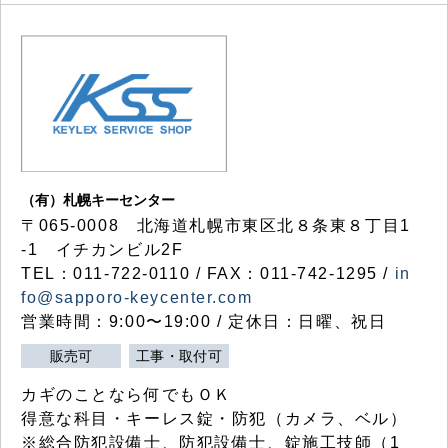
（有）札幌キーセンター
〒065-0008 北海道札幌市東区北８条東８丁目1
-1 イチカンビル2F
TEL：011-722-0110 / FAX：011-742-1295 /
in
fo@sapporo-keycenter.com
営業時間：9:00〜19:00 / 定休日：日曜、祝日
販売可
工事・取付可
カギのことなら何でもＯＫ
得意な科目・キーレス錠・防犯（カメラ、ベル）
※総合防犯設備士、防犯設備士、錠施工技師（1