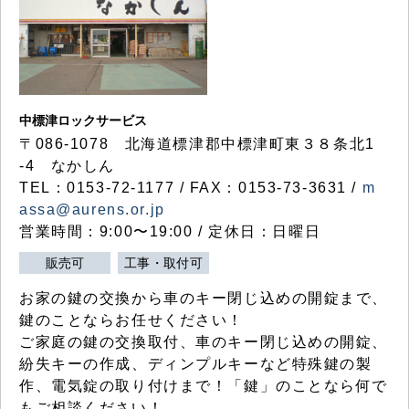
中標津ロックサービス
〒086-1078 北海道標津郡中標津町東３８条北1
-4 なかしん
TEL：0153-72-1177 / FAX：0153-73-3631 /
m
assa@aurens.or.jp
営業時間：9:00〜19:00 / 定休日：日曜日
販売可
工事・取付可
お家の鍵の交換から車のキー閉じ込めの開錠まで、
鍵のことならお任せください！
ご家庭の鍵の交換取付、車のキー閉じ込めの開錠、
紛失キーの作成、ディンプルキーなど特殊鍵の製
作、電気錠の取り付けまで！「鍵」のことなら何で
もご相談ください！