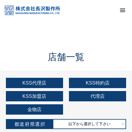
トップ
KSS加盟店・取扱店情報
店舗一覧
店舗一覧
KSS代理店
KSS特約店
KSS加盟店
代理店
金物店
都道府県選択
以下から選択して下さい