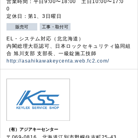
営業時間：平日9:00〜18:00 土日10:00〜17:0
0
定休日：第1、3日曜日
販売可
工事・取付可
EL・システム対応（北北海道）
内閣総理大臣認可、日本ロックセキュリティ協同組
合 旭川支部 支部長、一級錠施工技師
http://asahikawakeycenta.web.fc2.com/
（有）アジアキーセンター
〒069-0816 北海道江別市野幌住吉町25-43