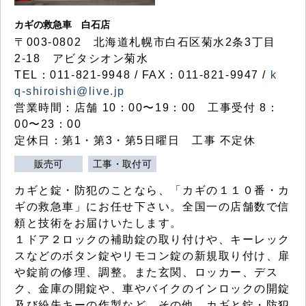
カギの救急車 白石店
〒003-0802 北海道札幌市白石区菊水2条3丁目
2-18 アビタシオン菊水
TEL：011-821-9948 / FAX：011-821-9947 /
k
q-shiroishi@live.jp
営業時間：店舗 10：00〜19：00 工事受付 8：
00〜23：00
定休日：第1・第3・第5日曜日 工事 不定休
販売可
工事・取付可
カギと錠・防犯のことなら、「カギの１１０番・カ
ギの救急車」にお任せ下さい。全国一の店舗数で信
頼と技術をお届けいたします。
１ドア２ロックの補助錠の取り付けや、キーレック
スなどのボタン錠やリモコン錠の新規取り付け、扉
や錠前の修理、調整。また玄関、ロッカー、デス
ク、金庫の開錠や、車やバイクのインロックの開錠
及び紛失キーの作製など、その他、カギと錠・防犯