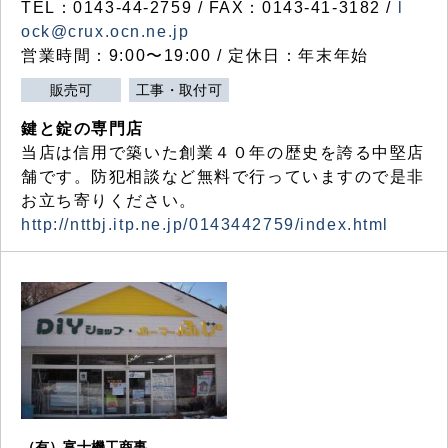
TEL：0143-44-2759 / FAX：0143-41-3182 /
l
ock@crux.ocn.ne.jp
営業時間：9:00〜19:00 / 定休日：年末年始
販売可
工事・取付可
鍵と錠の専門店
当店は信用で築いた創業４０年の歴史を誇る中堅店
舗です。防犯相談など無料で行っていますので是非
お立ち寄りください。
http://nttbj.itp.ne.jp/0143442759/index.html
（有）富士機工商事