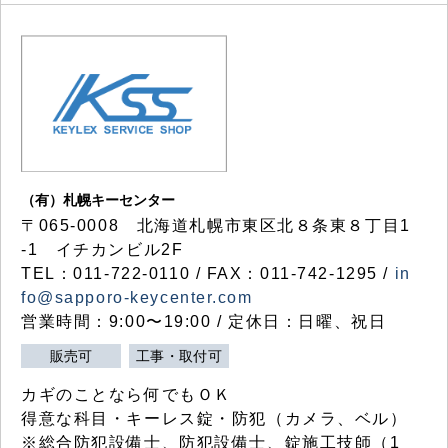
（有）札幌キーセンター
〒065-0008 北海道札幌市東区北８条東８丁目1
-1 イチカンビル2F
TEL：011-722-0110 / FAX：011-742-1295 /
in
fo@sapporo-keycenter.com
営業時間：9:00〜19:00 / 定休日：日曜、祝日
販売可
工事・取付可
カギのことなら何でもＯＫ
得意な科目・キーレス錠・防犯（カメラ、ベル）
※総合防犯設備士、防犯設備士、錠施工技師（1