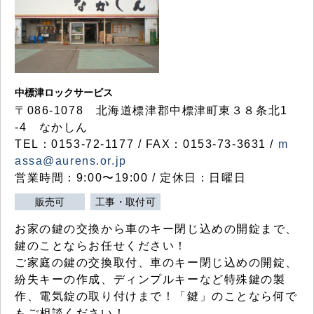
中標津ロックサービス
〒086-1078 北海道標津郡中標津町東３８条北1
-4 なかしん
TEL：0153-72-1177 / FAX：0153-73-3631 /
m
assa@aurens.or.jp
営業時間：9:00〜19:00 / 定休日：日曜日
販売可
工事・取付可
お家の鍵の交換から車のキー閉じ込めの開錠まで、
鍵のことならお任せください！
ご家庭の鍵の交換取付、車のキー閉じ込めの開錠、
紛失キーの作成、ディンプルキーなど特殊鍵の製
作、電気錠の取り付けまで！「鍵」のことなら何で
もご相談ください！