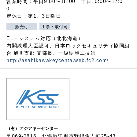
営業時間：平日9:00〜18:00 土日10:00〜17:0
0
定休日：第1、3日曜日
販売可
工事・取付可
EL・システム対応（北北海道）
内閣総理大臣認可、日本ロックセキュリティ協同組
合 旭川支部 支部長、一級錠施工技師
http://asahikawakeycenta.web.fc2.com/
（有）アジアキーセンター
〒069-0816 北海道江別市野幌住吉町25-43