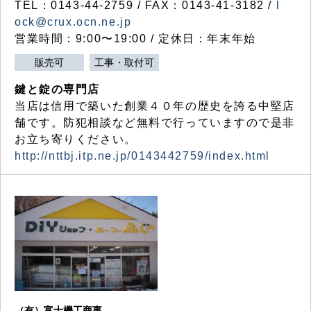
TEL：0143-44-2759 / FAX：0143-41-3182 /
l
ock@crux.ocn.ne.jp
営業時間：9:00〜19:00 / 定休日：年末年始
販売可
工事・取付可
鍵と錠の専門店
当店は信用で築いた創業４０年の歴史を誇る中堅店
舗です。防犯相談など無料で行っていますので是非
お立ち寄りください。
http://nttbj.itp.ne.jp/0143442759/index.html
（有）富士機工商事