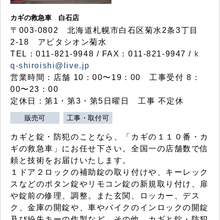
カギの救急車 白石店
〒003-0802 北海道札幌市白石区菊水2条3丁目
2-18 アビタシオン菊水
TEL：011-821-9948 / FAX：011-821-9947 /
k
q-shiroishi@live.jp
営業時間：店舗 10：00〜19：00 工事受付 8：
00〜23：00
定休日：第1・第3・第5日曜日 工事 不定休
販売可
工事・取付可
カギと錠・防犯のことなら、「カギの１１０番・カ
ギの救急車」にお任せ下さい。全国一の店舗数で信
頼と技術をお届けいたします。
１ドア２ロックの補助錠の取り付けや、キーレック
スなどのボタン錠やリモコン錠の新規取り付け、扉
や錠前の修理、調整。また玄関、ロッカー、デス
ク、金庫の開錠や、車やバイクのインロックの開錠
及び紛失キーの作製など、その他、カギと錠・防犯