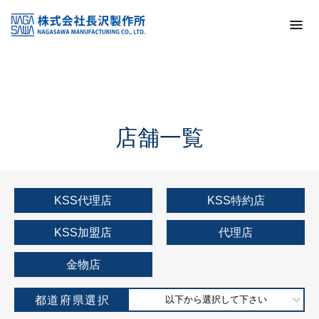
トップ
KSS加盟店・取扱店情報
店舗一覧
店舗一覧
KSS代理店
KSS特約店
KSS加盟店
代理店
金物店
都道府県選択
以下から選択して下さい