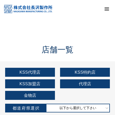
トップ
KSS加盟店・取扱店情報
店舗一覧
店舗一覧
KSS代理店
KSS特約店
KSS加盟店
代理店
金物店
都道府県選択
以下から選択して下さい