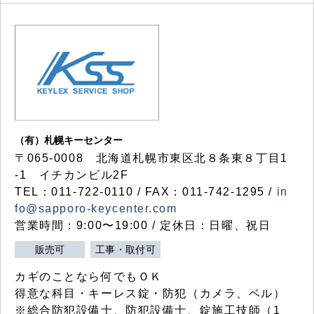
（有）札幌キーセンター
〒065-0008 北海道札幌市東区北８条東８丁目1
-1 イチカンビル2F
TEL：011-722-0110 / FAX：011-742-1295 /
in
fo@sapporo-keycenter.com
営業時間：9:00〜19:00 / 定休日：日曜、祝日
販売可
工事・取付可
カギのことなら何でもＯＫ
得意な科目・キーレス錠・防犯（カメラ、ベル）
※総合防犯設備士、防犯設備士、錠施工技師（1