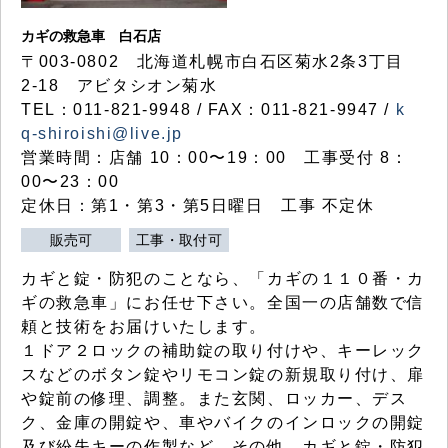
カギの救急車 白石店
〒003-0802 北海道札幌市白石区菊水2条3丁目
2-18 アビタシオン菊水
TEL：011-821-9948 / FAX：011-821-9947 /
k
q-shiroishi@live.jp
営業時間：店舗 10：00〜19：00 工事受付 8：
00〜23：00
定休日：第1・第3・第5日曜日 工事 不定休
販売可
工事・取付可
カギと錠・防犯のことなら、「カギの１１０番・カ
ギの救急車」にお任せ下さい。全国一の店舗数で信
頼と技術をお届けいたします。
１ドア２ロックの補助錠の取り付けや、キーレック
スなどのボタン錠やリモコン錠の新規取り付け、扉
や錠前の修理、調整。また玄関、ロッカー、デス
ク、金庫の開錠や、車やバイクのインロックの開錠
及び紛失キーの作製など、その他、カギと錠・防犯