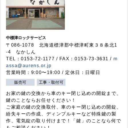
中標津ロックサービス
〒086-1078 北海道標津郡中標津町東３８条北1
-4 なかしん
TEL：0153-72-1177 / FAX：0153-73-3631 /
m
assa@aurens.or.jp
営業時間：9:00〜19:00 / 定休日：日曜日
販売可
工事・取付可
お家の鍵の交換から車のキー閉じ込めの開錠まで、
鍵のことならお任せください！
ご家庭の鍵の交換取付、車のキー閉じ込めの開錠、
紛失キーの作成、ディンプルキーなど特殊鍵の製
作、電気錠の取り付けまで！「鍵」のことなら何で
もご相談ください！