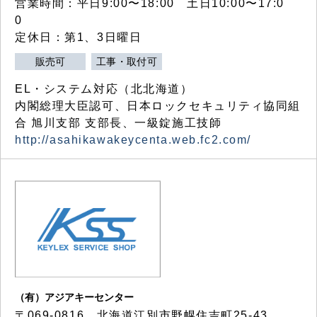
営業時間：平日9:00〜18:00 土日10:00〜17:0
0
定休日：第1、3日曜日
販売可
工事・取付可
EL・システム対応（北北海道）
内閣総理大臣認可、日本ロックセキュリティ協同組
合 旭川支部 支部長、一級錠施工技師
http://asahikawakeycenta.web.fc2.com/
（有）アジアキーセンター
〒069-0816 北海道江別市野幌住吉町25-43