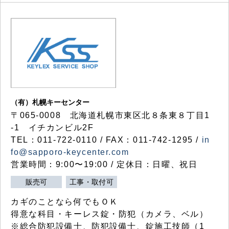
（有）札幌キーセンター
〒065-0008 北海道札幌市東区北８条東８丁目1
-1 イチカンビル2F
TEL：011-722-0110 / FAX：011-742-1295 /
in
fo@sapporo-keycenter.com
営業時間：9:00〜19:00 / 定休日：日曜、祝日
販売可
工事・取付可
カギのことなら何でもＯＫ
得意な科目・キーレス錠・防犯（カメラ、ベル）
※総合防犯設備士、防犯設備士、錠施工技師（1