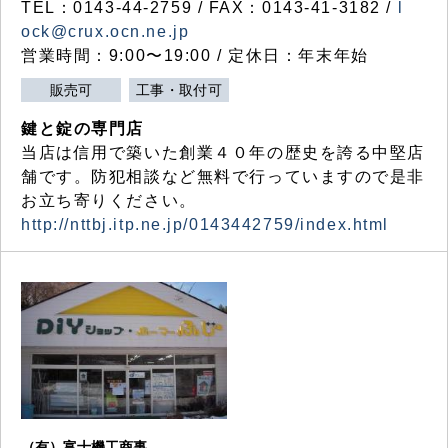
TEL：0143-44-2759 / FAX：0143-41-3182 /
l
ock@crux.ocn.ne.jp
営業時間：9:00〜19:00 / 定休日：年末年始
販売可
工事・取付可
鍵と錠の専門店
当店は信用で築いた創業４０年の歴史を誇る中堅店
舗です。防犯相談など無料で行っていますので是非
お立ち寄りください。
http://nttbj.itp.ne.jp/0143442759/index.html
（有）富士機工商事