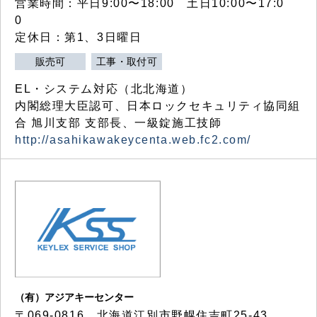
営業時間：平日9:00〜18:00 土日10:00〜17:0
0
定休日：第1、3日曜日
販売可
工事・取付可
EL・システム対応（北北海道）
内閣総理大臣認可、日本ロックセキュリティ協同組
合 旭川支部 支部長、一級錠施工技師
http://asahikawakeycenta.web.fc2.com/
（有）アジアキーセンター
〒069-0816 北海道江別市野幌住吉町25-43