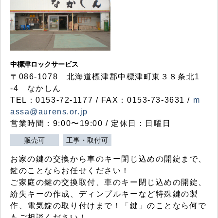
中標津ロックサービス
〒086-1078 北海道標津郡中標津町東３８条北1
-4 なかしん
TEL：0153-72-1177 / FAX：0153-73-3631 /
m
assa@aurens.or.jp
営業時間：9:00〜19:00 / 定休日：日曜日
販売可
工事・取付可
お家の鍵の交換から車のキー閉じ込めの開錠まで、
鍵のことならお任せください！
ご家庭の鍵の交換取付、車のキー閉じ込めの開錠、
紛失キーの作成、ディンプルキーなど特殊鍵の製
作、電気錠の取り付けまで！「鍵」のことなら何で
もご相談ください！