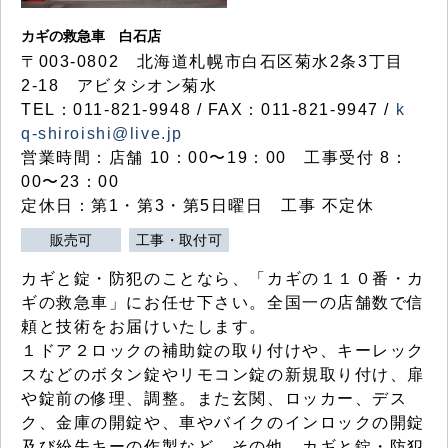
カギの救急車 白石店
〒003-0802 北海道札幌市白石区菊水2条3丁目
2-18 アビタシオン菊水
TEL：011-821-9948 / FAX：011-821-9947 /
k
q-shiroishi@live.jp
営業時間：店舗 10：00〜19：00 工事受付 8：
00〜23：00
定休日：第1・第3・第5日曜日 工事 不定休
販売可
工事・取付可
カギと錠・防犯のことなら、「カギの１１０番・カ
ギの救急車」にお任せ下さい。全国一の店舗数で信
頼と技術をお届けいたします。
１ドア２ロックの補助錠の取り付けや、キーレック
スなどのボタン錠やリモコン錠の新規取り付け、扉
や錠前の修理、調整。また玄関、ロッカー、デス
ク、金庫の開錠や、車やバイクのインロックの開錠
及び紛失キーの作製など、その他、カギと錠・防犯