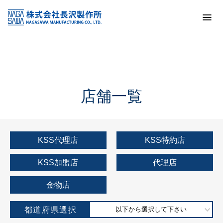
トップ
KSS加盟店・取扱店情報
店舗一覧
店舗一覧
KSS代理店
KSS特約店
KSS加盟店
代理店
金物店
都道府県選択
以下から選択して下さい