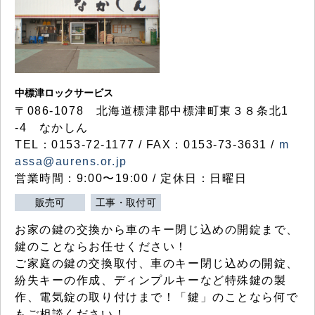
中標津ロックサービス
〒086-1078 北海道標津郡中標津町東３８条北1
-4 なかしん
TEL：0153-72-1177 / FAX：0153-73-3631 /
m
assa@aurens.or.jp
営業時間：9:00〜19:00 / 定休日：日曜日
販売可
工事・取付可
お家の鍵の交換から車のキー閉じ込めの開錠まで、
鍵のことならお任せください！
ご家庭の鍵の交換取付、車のキー閉じ込めの開錠、
紛失キーの作成、ディンプルキーなど特殊鍵の製
作、電気錠の取り付けまで！「鍵」のことなら何で
もご相談ください！