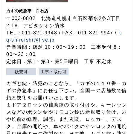
カギの救急車 白石店
〒003-0802 北海道札幌市白石区菊水2条3丁目
2-18 アビタシオン菊水
TEL：011-821-9948 / FAX：011-821-9947 /
k
q-shiroishi@live.jp
営業時間：店舗 10：00〜19：00 工事受付 8：
00〜23：00
定休日：第1・第3・第5日曜日 工事 不定休
販売可
工事・取付可
カギと錠・防犯のことなら、「カギの１１０番・カ
ギの救急車」にお任せ下さい。全国一の店舗数で信
頼と技術をお届けいたします。
１ドア２ロックの補助錠の取り付けや、キーレック
スなどのボタン錠やリモコン錠の新規取り付け、扉
や錠前の修理、調整。また玄関、ロッカー、デス
ク、金庫の開錠や、車やバイクのインロックの開錠
及び紛失キーの作製など、その他、カギと錠・防犯