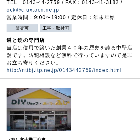
TEL：0143-44-2759 / FAX：0143-41-3182 /
l
ock@crux.ocn.ne.jp
営業時間：9:00〜19:00 / 定休日：年末年始
販売可
工事・取付可
鍵と錠の専門店
当店は信用で築いた創業４０年の歴史を誇る中堅店
舗です。防犯相談など無料で行っていますので是非
お立ち寄りください。
http://nttbj.itp.ne.jp/0143442759/index.html
（有）富士機工商事