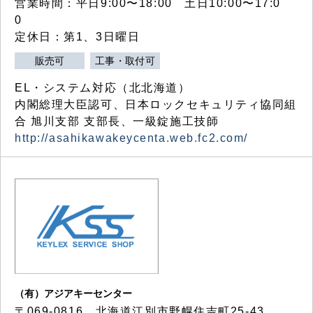
営業時間：平日9:00〜18:00 土日10:00〜17:0
0
定休日：第1、3日曜日
販売可
工事・取付可
EL・システム対応（北北海道）
内閣総理大臣認可、日本ロックセキュリティ協同組
合 旭川支部 支部長、一級錠施工技師
http://asahikawakeycenta.web.fc2.com/
（有）アジアキーセンター
〒069-0816 北海道江別市野幌住吉町25-43