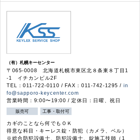
（有）札幌キーセンター
〒065-0008 北海道札幌市東区北８条東８丁目1
-1 イチカンビル2F
TEL：011-722-0110 / FAX：011-742-1295 /
in
fo@sapporo-keycenter.com
営業時間：9:00〜19:00 / 定休日：日曜、祝日
販売可
工事・取付可
カギのことなら何でもＯＫ
得意な科目・キーレス錠・防犯（カメラ、ベル）
※総合防犯設備士、防犯設備士、錠施工技師（1