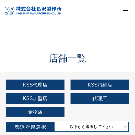
トップ
KSS加盟店・取扱店情報
店舗一覧
店舗一覧
KSS代理店
KSS特約店
KSS加盟店
代理店
金物店
都道府県選択
以下から選択して下さい