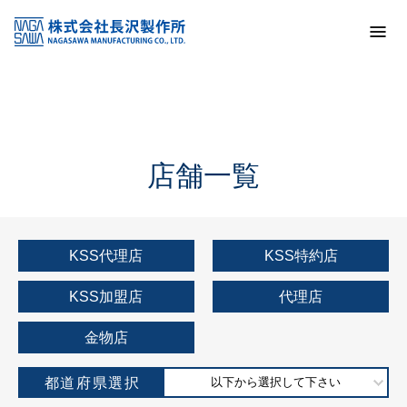
トップ
KSS加盟店・取扱店情報
店舗一覧
店舗一覧
KSS代理店
KSS特約店
KSS加盟店
代理店
金物店
都道府県選択
以下から選択して下さい