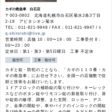
カギの救急車 白石店
〒003-0802 北海道札幌市白石区菊水2条3丁目
2-18 アビタシオン菊水
TEL：011-821-9948 / FAX：011-821-9947 /
k
q-shiroishi@live.jp
営業時間：店舗 10：00〜19：00 工事受付 8：
00〜23：00
定休日：第1・第3・第5日曜日 工事 不定休
販売可
工事・取付可
カギと錠・防犯のことなら、「カギの１１０番・カ
ギの救急車」にお任せ下さい。全国一の店舗数で信
頼と技術をお届けいたします。
１ドア２ロックの補助錠の取り付けや、キーレック
スなどのボタン錠やリモコン錠の新規取り付け、扉
や錠前の修理、調整。また玄関、ロッカー、デス
ク、金庫の開錠や、車やバイクのインロックの開錠
及び紛失キーの作製など、その他、カギと錠・防犯