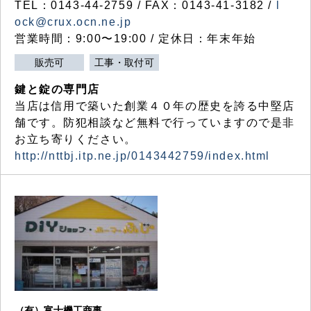
TEL：0143-44-2759 / FAX：0143-41-3182 /
l
ock@crux.ocn.ne.jp
営業時間：9:00〜19:00 / 定休日：年末年始
販売可
工事・取付可
鍵と錠の専門店
当店は信用で築いた創業４０年の歴史を誇る中堅店
舗です。防犯相談など無料で行っていますので是非
お立ち寄りください。
http://nttbj.itp.ne.jp/0143442759/index.html
（有）富士機工商事