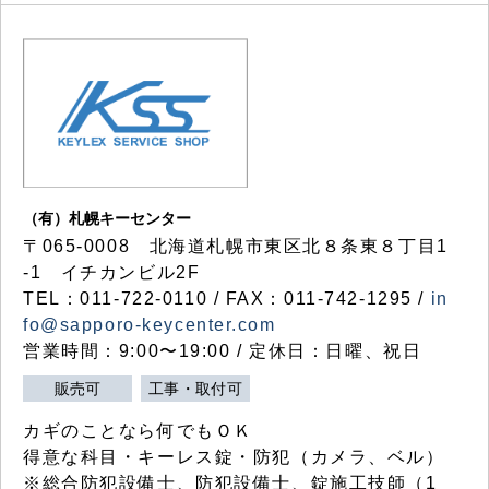
（有）札幌キーセンター
〒065-0008 北海道札幌市東区北８条東８丁目1
-1 イチカンビル2F
TEL：011-722-0110 / FAX：011-742-1295 /
in
fo@sapporo-keycenter.com
営業時間：9:00〜19:00 / 定休日：日曜、祝日
販売可
工事・取付可
カギのことなら何でもＯＫ
得意な科目・キーレス錠・防犯（カメラ、ベル）
※総合防犯設備士、防犯設備士、錠施工技師（1