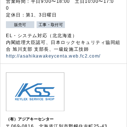
営業時間：平日9:00〜18:00 土日10:00〜17:0
0
定休日：第1、3日曜日
販売可
工事・取付可
EL・システム対応（北北海道）
内閣総理大臣認可、日本ロックセキュリティ協同組
合 旭川支部 支部長、一級錠施工技師
http://asahikawakeycenta.web.fc2.com/
（有）アジアキーセンター
〒069-0816 北海道江別市野幌住吉町25-43