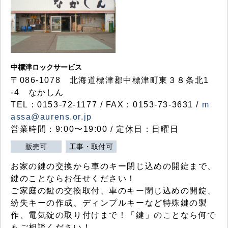
中標津ロックサービス
〒086-1078 北海道標津郡中標津町東３８条北1
-4 なかしん
TEL：0153-72-1177 / FAX：0153-73-3631 /
m
assa@aurens.or.jp
営業時間：9:00〜19:00 / 定休日：日曜日
販売可
工事・取付可
お家の鍵の交換から車のキー閉じ込めの開錠まで、
鍵のことならお任せください！
ご家庭の鍵の交換取付、車のキー閉じ込めの開錠、
紛失キーの作成、ディンプルキーなど特殊鍵の製
作、電気錠の取り付けまで！「鍵」のことなら何で
もご相談ください！