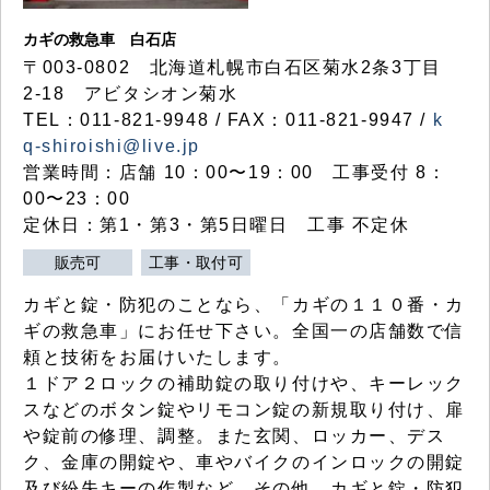
カギの救急車 白石店
〒003-0802 北海道札幌市白石区菊水2条3丁目
2-18 アビタシオン菊水
TEL：011-821-9948 / FAX：011-821-9947 /
k
q-shiroishi@live.jp
営業時間：店舗 10：00〜19：00 工事受付 8：
00〜23：00
定休日：第1・第3・第5日曜日 工事 不定休
販売可
工事・取付可
カギと錠・防犯のことなら、「カギの１１０番・カ
ギの救急車」にお任せ下さい。全国一の店舗数で信
頼と技術をお届けいたします。
１ドア２ロックの補助錠の取り付けや、キーレック
スなどのボタン錠やリモコン錠の新規取り付け、扉
や錠前の修理、調整。また玄関、ロッカー、デス
ク、金庫の開錠や、車やバイクのインロックの開錠
及び紛失キーの作製など、その他、カギと錠・防犯