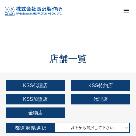
トップ
KSS加盟店・取扱店情報
店舗一覧
店舗一覧
KSS代理店
KSS特約店
KSS加盟店
代理店
金物店
都道府県選択
以下から選択して下さい