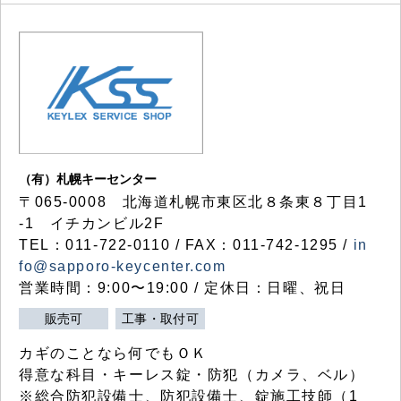
（有）札幌キーセンター
〒065-0008 北海道札幌市東区北８条東８丁目1
-1 イチカンビル2F
TEL：011-722-0110 / FAX：011-742-1295 /
in
fo@sapporo-keycenter.com
営業時間：9:00〜19:00 / 定休日：日曜、祝日
販売可
工事・取付可
カギのことなら何でもＯＫ
得意な科目・キーレス錠・防犯（カメラ、ベル）
※総合防犯設備士、防犯設備士、錠施工技師（1