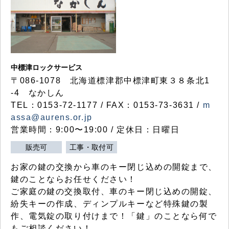
中標津ロックサービス
〒086-1078 北海道標津郡中標津町東３８条北1
-4 なかしん
TEL：0153-72-1177 / FAX：0153-73-3631 /
m
assa@aurens.or.jp
営業時間：9:00〜19:00 / 定休日：日曜日
販売可
工事・取付可
お家の鍵の交換から車のキー閉じ込めの開錠まで、
鍵のことならお任せください！
ご家庭の鍵の交換取付、車のキー閉じ込めの開錠、
紛失キーの作成、ディンプルキーなど特殊鍵の製
作、電気錠の取り付けまで！「鍵」のことなら何で
もご相談ください！