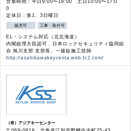
営業時間：平日9:00〜18:00 土日10:00〜17:0
0
定休日：第1、3日曜日
販売可
工事・取付可
EL・システム対応（北北海道）
内閣総理大臣認可、日本ロックセキュリティ協同組
合 旭川支部 支部長、一級錠施工技師
http://asahikawakeycenta.web.fc2.com/
（有）アジアキーセンター
〒069-0816 北海道江別市野幌住吉町25-43