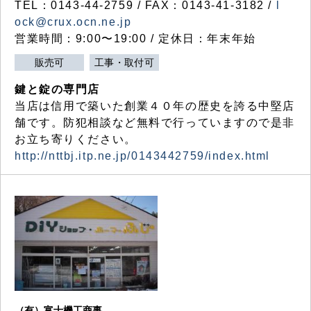
TEL：0143-44-2759 / FAX：0143-41-3182 /
l
ock@crux.ocn.ne.jp
営業時間：9:00〜19:00 / 定休日：年末年始
販売可
工事・取付可
鍵と錠の専門店
当店は信用で築いた創業４０年の歴史を誇る中堅店
舗です。防犯相談など無料で行っていますので是非
お立ち寄りください。
http://nttbj.itp.ne.jp/0143442759/index.html
（有）富士機工商事