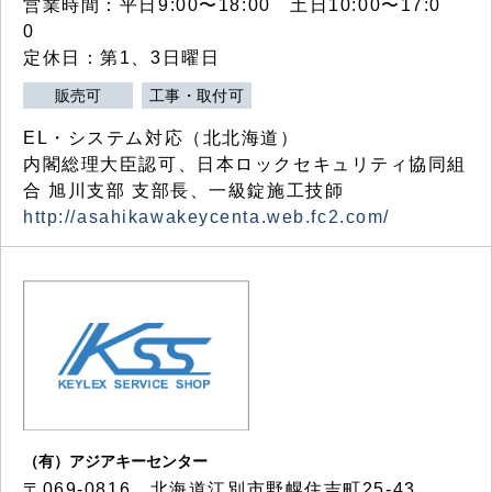
営業時間：平日9:00〜18:00 土日10:00〜17:0
0
定休日：第1、3日曜日
販売可
工事・取付可
EL・システム対応（北北海道）
内閣総理大臣認可、日本ロックセキュリティ協同組
合 旭川支部 支部長、一級錠施工技師
http://asahikawakeycenta.web.fc2.com/
（有）アジアキーセンター
〒069-0816 北海道江別市野幌住吉町25-43