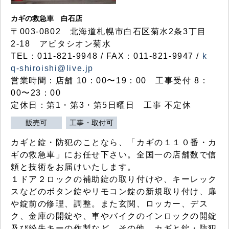
カギの救急車 白石店
〒003-0802 北海道札幌市白石区菊水2条3丁目
2-18 アビタシオン菊水
TEL：011-821-9948 / FAX：011-821-9947 /
k
q-shiroishi@live.jp
営業時間：店舗 10：00〜19：00 工事受付 8：
00〜23：00
定休日：第1・第3・第5日曜日 工事 不定休
販売可
工事・取付可
カギと錠・防犯のことなら、「カギの１１０番・カ
ギの救急車」にお任せ下さい。全国一の店舗数で信
頼と技術をお届けいたします。
１ドア２ロックの補助錠の取り付けや、キーレック
スなどのボタン錠やリモコン錠の新規取り付け、扉
や錠前の修理、調整。また玄関、ロッカー、デス
ク、金庫の開錠や、車やバイクのインロックの開錠
及び紛失キーの作製など、その他、カギと錠・防犯