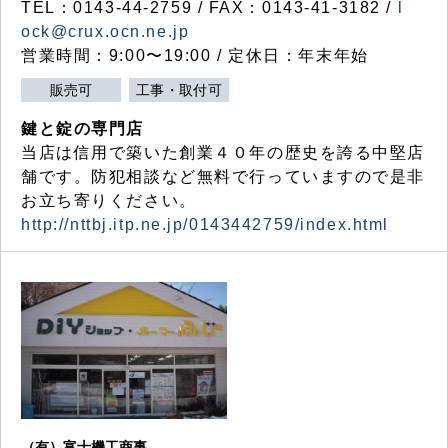
TEL：0143-44-2759 / FAX：0143-41-3182 /
l
ock@crux.ocn.ne.jp
営業時間：9:00〜19:00 / 定休日：年末年始
販売可
工事・取付可
鍵と錠の専門店
当店は信用で築いた創業４０年の歴史を誇る中堅店
舗です。防犯相談など無料で行っていますので是非
お立ち寄りください。
http://nttbj.itp.ne.jp/0143442759/index.html
（有）富士機工商事