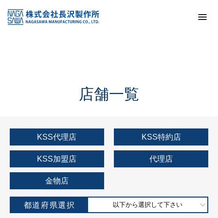
トップ
KSS加盟店・取扱店情報
店舗一覧
店舗一覧
KSS代理店
KSS特約店
KSS加盟店
代理店
金物店
都道府県選択
以下から選択して下さい