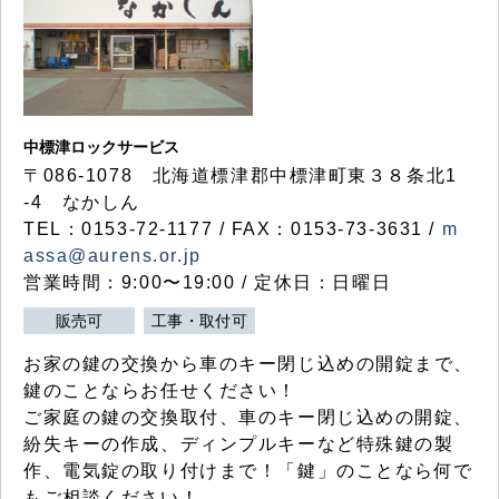
中標津ロックサービス
〒086-1078 北海道標津郡中標津町東３８条北1
-4 なかしん
TEL：0153-72-1177 / FAX：0153-73-3631 /
m
assa@aurens.or.jp
営業時間：9:00〜19:00 / 定休日：日曜日
販売可
工事・取付可
お家の鍵の交換から車のキー閉じ込めの開錠まで、
鍵のことならお任せください！
ご家庭の鍵の交換取付、車のキー閉じ込めの開錠、
紛失キーの作成、ディンプルキーなど特殊鍵の製
作、電気錠の取り付けまで！「鍵」のことなら何で
もご相談ください！