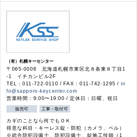
（有）札幌キーセンター
〒065-0008 北海道札幌市東区北８条東８丁目1
-1 イチカンビル2F
TEL：011-722-0110 / FAX：011-742-1295 /
in
fo@sapporo-keycenter.com
営業時間：9:00〜19:00 / 定休日：日曜、祝日
販売可
工事・取付可
カギのことなら何でもＯＫ
得意な科目・キーレス錠・防犯（カメラ、ベル）
※総合防犯設備士、防犯設備士、錠施工技師（1