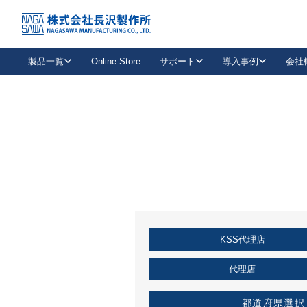
トップ
KSS加盟店・取扱店情報
店舗一覧
製品一覧
Online Store
サポート
導入事例
会社
新卒採用
会社情報
事業内容
中途採用
お問い合わせ
社会貢献活動
パート
2026年度採用情報
キャリア採用・専門職
メールフォームはこちら
工場で
キーレックス
レバーハンドル
キーレックス
機械式ボタン錠
室内用ドアハンドル
導入事例一覧
装
メールニュース
製品検索
お知らせ一覧
よくある質問（FAQ）
特集
簡単診断
教育機関
21
お客様に適したキーレックスをお探しいただけます。
廃番品情報
発
医療機関
品番から探す
取扱店情報
キーレックスを品番からお探しいただけます。
詳し
KSS代理店
企業様採用事
お役立ち情報
代理店
都道府県選択