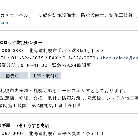
カメラ、ベル） ※総合防犯設備士、防犯設備士、錠施工技師（
.com
SGロック防犯センター
〒006-0838 北海道札幌市手稲区曙8条1丁目5-3
TEL：011-624-6679 / FAX：011-624-6679 /
shop.sglock@g
営業時間：9:00~18:00 緊急のみ24時間可
販売可
工事・取付可
、札幌市内全域・札幌近郊をサービスエリアとしております。
認定店。修理、交換、取付、防犯対策 、電気錠、システム他工
級錠施工技師、第2種電気工事士在籍店
カギ屋 （有）うすき商店
〒062-0007 北海道札幌市豊平区美園７条6-3-8