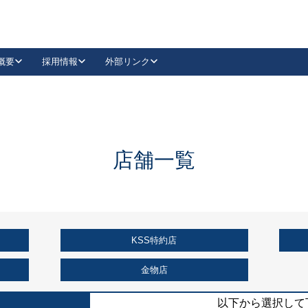
概要
採用情報
外部リンク
YouTube
Instagram
採用
キーレックスカタログ請求
の製品組み立て等
請求フォームはこちら
古代・古代NEO
レバーハンドル
Vi-Clear
古代・古代NEO
飾錠
導入事例一覧
抗ウイルス・抗菌製品
導入事例一覧
Facebook
LinkedIn
店舗一覧
00 / 1100から簡単に交換できるキーレックス4000を
日本ロック工業会
売開始しました。
外部サイト
く見る
KSS特約店
例
長期住宅使用部材標準化推進協議会
外部サイト
金物店
以下から選択して