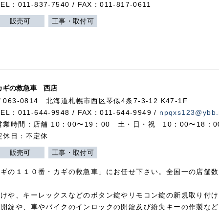
TEL：011-837-7540 / FAX：011-817-0611
販売可
工事・取付可
カギの救急車 西店
〒063-0814 北海道札幌市西区琴似4条7-3-12 K47-1F
TEL：011-644-9948 / FAX：011-644-9949 /
npqxs123@ybb.
営業時間：店舗 10：00〜19：00 土・日・祝 10：00〜18：
定休日：不定休
販売可
工事・取付可
カギの１１０番・カギの救急車」にお任せ下さい。全国一の店舗数
付けや、キーレックスなどのボタン錠やリモコン錠の新規取り付け
の開錠や、車やバイクのインロックの開錠及び紛失キーの作製など