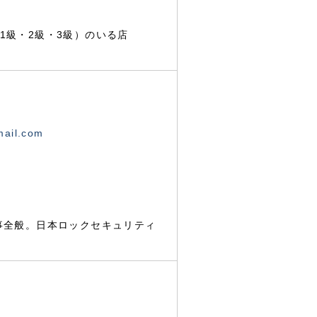
1級・2級・3級）のいる店
mail.com
事全般。日本ロックセキュリティ