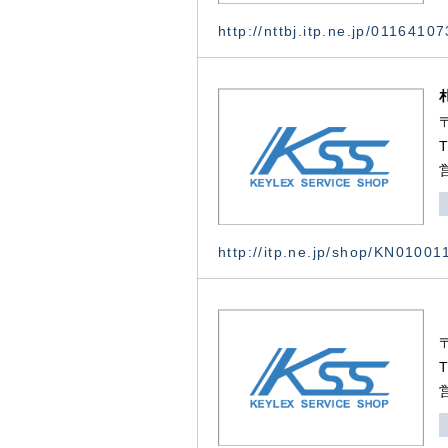
http://nttbj.itp.ne.jp/0116410
http://itp.ne.jp/shop/KN0100