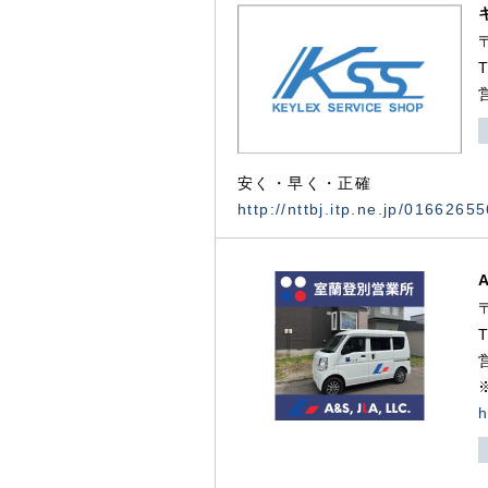
安く・早く・正確
http://nttbj.itp.ne.jp/0166265
h