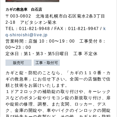
カギの救急車 白石店
〒003-0802 北海道札幌市白石区菊水2条3丁目
2-18 アビタシオン菊水
TEL：011-821-9948 / FAX：011-821-9947 /
k
q-shiroishi@live.jp
営業時間：店舗 10：00〜19：00 工事受付 8：
00〜23：00
定休日：第1・第3・第5日曜日 工事 不定休
販売可
工事・取付可
カギと錠・防犯のことなら、「カギの１１０番・カ
ギの救急車」にお任せ下さい。全国一の店舗数で信
頼と技術をお届けいたします。
１ドア２ロックの補助錠の取り付けや、キーレック
スなどのボタン錠やリモコン錠の新規取り付け、扉
や錠前の修理、調整。また玄関、ロッカー、デス
ク、金庫の開錠や、車やバイクのインロックの開錠
及び紛失キーの作製など、その他、カギと錠・防犯