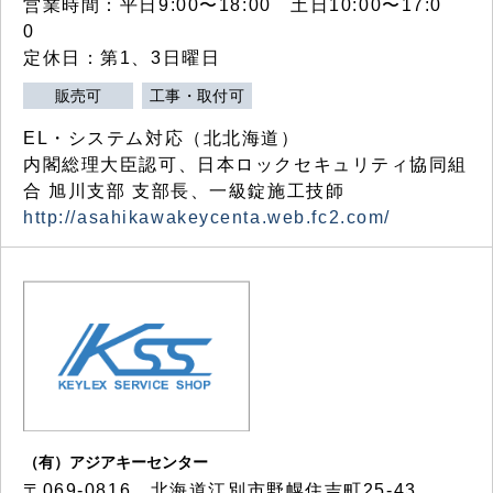
営業時間：平日9:00〜18:00 土日10:00〜17:0
0
定休日：第1、3日曜日
販売可
工事・取付可
EL・システム対応（北北海道）
内閣総理大臣認可、日本ロックセキュリティ協同組
合 旭川支部 支部長、一級錠施工技師
http://asahikawakeycenta.web.fc2.com/
（有）アジアキーセンター
〒069-0816 北海道江別市野幌住吉町25-43