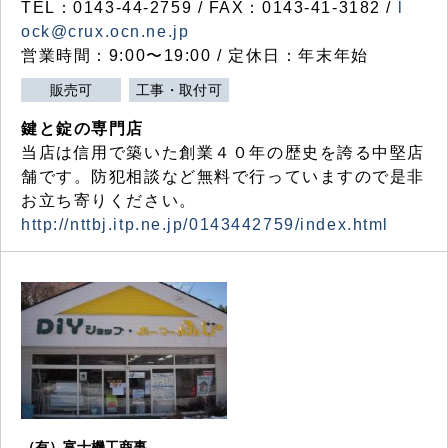
TEL：0143-44-2759 / FAX：0143-41-3182 /
l
ock@crux.ocn.ne.jp
営業時間：9:00〜19:00 / 定休日：年末年始
販売可
工事・取付可
鍵と錠の専門店
当店は信用で築いた創業４０年の歴史を誇る中堅店
舗です。防犯相談など無料で行っていますので是非
お立ち寄りください。
http://nttbj.itp.ne.jp/0143442759/index.html
（有）富士機工商事