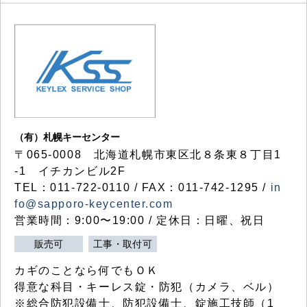
（有）札幌キーセンター
〒065-0008 北海道札幌市東区北８条東８丁目1
-1 イチカンビル2F
TEL：011-722-0110 / FAX：011-742-1295 /
in
fo@sapporo-keycenter.com
営業時間：9:00〜19:00 / 定休日：日曜、祝日
販売可
工事・取付可
カギのことなら何でもＯＫ
得意な科目・キーレス錠・防犯（カメラ、ベル）
※総合防犯設備士、防犯設備士、錠施工技師（1