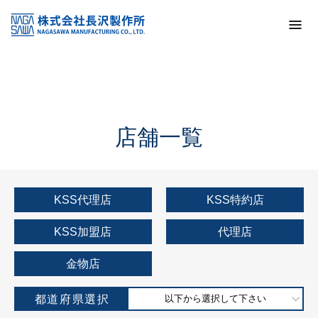
トップ
KSS加盟店・取扱店情報
店舗一覧
店舗一覧
KSS代理店
KSS特約店
KSS加盟店
代理店
金物店
都道府県選択
以下から選択して下さい