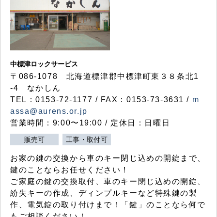
中標津ロックサービス
〒086-1078 北海道標津郡中標津町東３８条北1
-4 なかしん
TEL：0153-72-1177 / FAX：0153-73-3631 /
m
assa@aurens.or.jp
営業時間：9:00〜19:00 / 定休日：日曜日
販売可
工事・取付可
お家の鍵の交換から車のキー閉じ込めの開錠まで、
鍵のことならお任せください！
ご家庭の鍵の交換取付、車のキー閉じ込めの開錠、
紛失キーの作成、ディンプルキーなど特殊鍵の製
作、電気錠の取り付けまで！「鍵」のことなら何で
もご相談ください！