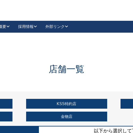
概要
採用情報
外部リンク
YouTube
Instagram
採用
キーレックスカタログ請求
の製品組み立て等
請求フォームはこちら
古代・古代NEO
レバーハンドル
Vi-Clear
古代・古代NEO
飾錠
導入事例一覧
抗ウイルス・抗菌製品
導入事例一覧
Facebook
LinkedIn
店舗一覧
00 / 1100から簡単に交換できるキーレックス4000を
日本ロック工業会
売開始しました。
外部サイト
く見る
KSS特約店
例
長期住宅使用部材標準化推進協議会
外部サイト
金物店
以下から選択して