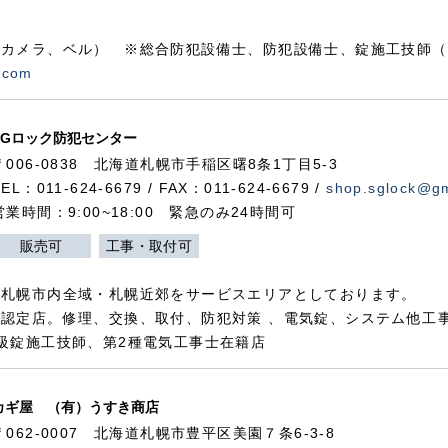
カメラ、ベル） ※総合防犯設備士、防犯設備士、錠施工技師（
.com
SGロック防犯センター
〒006-0838 北海道札幌市手稲区曙8条1丁目5-3
TEL：011-624-6679 / FAX：011-624-6679 /
shop.sglock@g
営業時間：9:00~18:00 緊急のみ24時間可
販売可
工事・取付可
、札幌市内全域・札幌近郊をサービスエリアとしております。
認定店。修理、交換、取付、防犯対策 、電気錠、システム他工
級錠施工技師、第2種電気工事士在籍店
カギ屋 （有）うすき商店
〒062-0007 北海道札幌市豊平区美園７条6-3-8