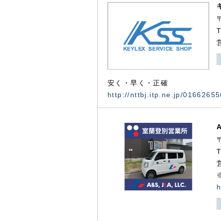
安く・早く・正確
http://nttbj.itp.ne.jp/0166265
h