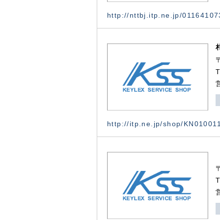
http://nttbj.itp.ne.jp/0116410
http://itp.ne.jp/shop/KN0100