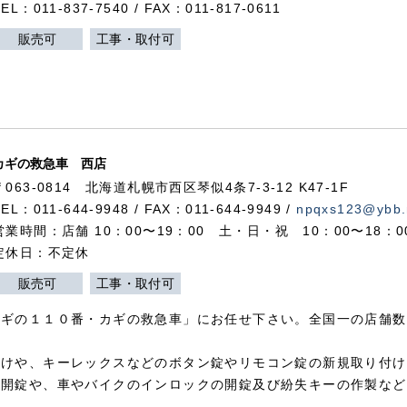
TEL：011-837-7540 / FAX：011-817-0611
販売可
工事・取付可
カギの救急車 西店
〒063-0814 北海道札幌市西区琴似4条7-3-12 K47-1F
TEL：011-644-9948 / FAX：011-644-9949 /
npqxs123@ybb.
営業時間：店舗 10：00〜19：00 土・日・祝 10：00〜18：
定休日：不定休
販売可
工事・取付可
カギの１１０番・カギの救急車」にお任せ下さい。全国一の店舗数
付けや、キーレックスなどのボタン錠やリモコン錠の新規取り付け
の開錠や、車やバイクのインロックの開錠及び紛失キーの作製など