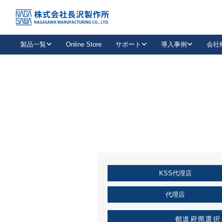
トップ
KSS加盟店・取扱店情報
店舗一覧
製品一覧
Online Store
サポート
導入事例
会社
新卒採用
会社情報
事業内容
中途採用
お問い合わせ
社会貢献活動
パート
2026年度採用情報
キャリア採用・専門職
メールフォームはこちら
工場で
キーレックス
レバーハンドル
キーレックス
機械式ボタン錠
室内用ドアハンドル
導入事例一覧
装
メールニュース
製品検索
お知らせ一覧
よくある質問（FAQ）
特集
簡単診断
教育機関
21
お客様に適したキーレックスをお探しいただけます。
廃番品情報
発
医療機関
品番から探す
取扱店情報
キーレックスを品番からお探しいただけます。
詳し
KSS代理店
企業様採用事
お役立ち情報
代理店
都道府県選択