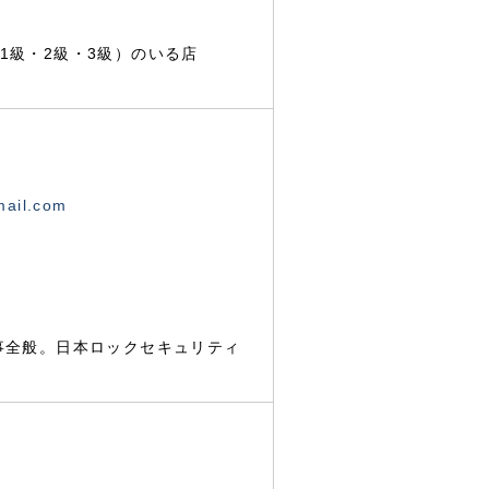
1級・2級・3級）のいる店
mail.com
事全般。日本ロックセキュリティ