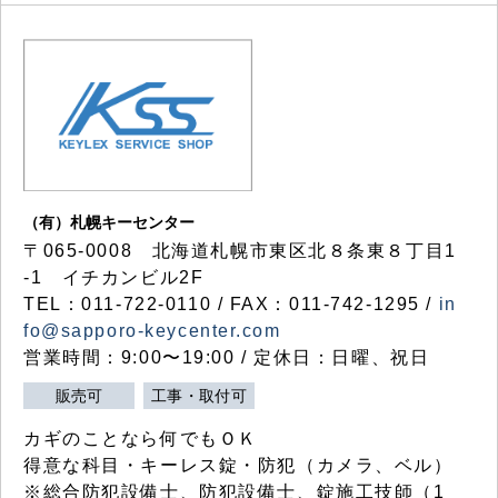
（有）札幌キーセンター
〒065-0008 北海道札幌市東区北８条東８丁目1
-1 イチカンビル2F
TEL：011-722-0110 / FAX：011-742-1295 /
in
fo@sapporo-keycenter.com
営業時間：9:00〜19:00 / 定休日：日曜、祝日
販売可
工事・取付可
カギのことなら何でもＯＫ
得意な科目・キーレス錠・防犯（カメラ、ベル）
※総合防犯設備士、防犯設備士、錠施工技師（1