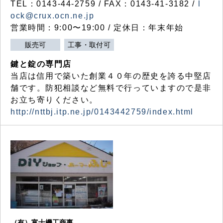
TEL：0143-44-2759 / FAX：0143-41-3182 /
l
ock@crux.ocn.ne.jp
営業時間：9:00〜19:00 / 定休日：年末年始
販売可
工事・取付可
鍵と錠の専門店
当店は信用で築いた創業４０年の歴史を誇る中堅店
舗です。防犯相談など無料で行っていますので是非
お立ち寄りください。
http://nttbj.itp.ne.jp/0143442759/index.html
（有）富士機工商事