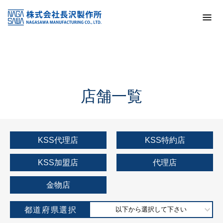
トップ
KSS加盟店・取扱店情報
店舗一覧
店舗一覧
KSS代理店
KSS特約店
KSS加盟店
代理店
金物店
都道府県選択
以下から選択して下さい