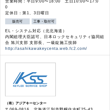
営業時間：平日9:00〜18:00 土日10:00〜17:0
0
定休日：第1、3日曜日
販売可
工事・取付可
EL・システム対応（北北海道）
内閣総理大臣認可、日本ロックセキュリティ協同組
合 旭川支部 支部長、一級錠施工技師
http://asahikawakeycenta.web.fc2.com/
（有）アジアキーセンター
〒069-0816 北海道江別市野幌住吉町25-43