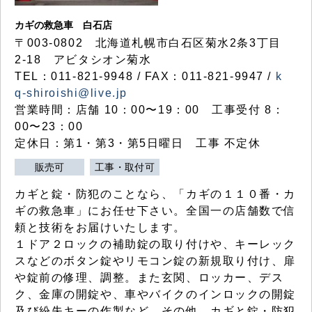
カギの救急車 白石店
〒003-0802 北海道札幌市白石区菊水2条3丁目
2-18 アビタシオン菊水
TEL：011-821-9948 / FAX：011-821-9947 /
k
q-shiroishi@live.jp
営業時間：店舗 10：00〜19：00 工事受付 8：
00〜23：00
定休日：第1・第3・第5日曜日 工事 不定休
販売可
工事・取付可
カギと錠・防犯のことなら、「カギの１１０番・カ
ギの救急車」にお任せ下さい。全国一の店舗数で信
頼と技術をお届けいたします。
１ドア２ロックの補助錠の取り付けや、キーレック
スなどのボタン錠やリモコン錠の新規取り付け、扉
や錠前の修理、調整。また玄関、ロッカー、デス
ク、金庫の開錠や、車やバイクのインロックの開錠
及び紛失キーの作製など、その他、カギと錠・防犯