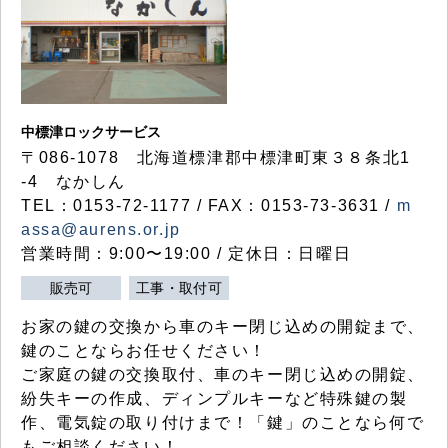
中標津ロックサービス
〒086-1078 北海道標津郡中標津町東３８条北1
-4 なかしん
TEL：0153-72-1177 / FAX：0153-73-3631 /
m
assa@aurens.or.jp
営業時間：9:00〜19:00 / 定休日：日曜日
販売可
工事・取付可
お家の鍵の交換から車のキー閉じ込めの開錠まで、
鍵のことならお任せください！
ご家庭の鍵の交換取付、車のキー閉じ込めの開錠、
紛失キーの作成、ディンプルキーなど特殊鍵の製
作、電気錠の取り付けまで！「鍵」のことなら何で
もご相談ください！