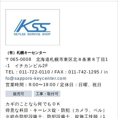
（有）札幌キーセンター
〒065-0008 北海道札幌市東区北８条東８丁目1
-1 イチカンビル2F
TEL：011-722-0110 / FAX：011-742-1295 /
in
fo@sapporo-keycenter.com
営業時間：9:00〜19:00 / 定休日：日曜、祝日
販売可
工事・取付可
カギのことなら何でもＯＫ
得意な科目・キーレス錠・防犯（カメラ、ベル）
※総合防犯設備士、防犯設備士、錠施工技師（1