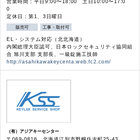
営業時間：平日9:00〜18:00 土日10:00〜17:0
0
定休日：第1、3日曜日
販売可
工事・取付可
EL・システム対応（北北海道）
内閣総理大臣認可、日本ロックセキュリティ協同組
合 旭川支部 支部長、一級錠施工技師
http://asahikawakeycenta.web.fc2.com/
（有）アジアキーセンター
〒069-0816 北海道江別市野幌住吉町25-43