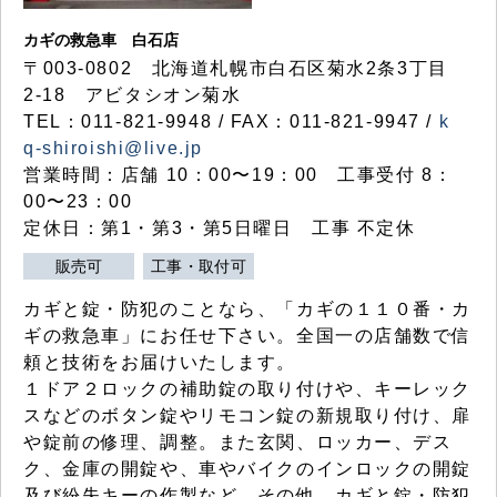
カギの救急車 白石店
〒003-0802 北海道札幌市白石区菊水2条3丁目
2-18 アビタシオン菊水
TEL：011-821-9948 / FAX：011-821-9947 /
k
q-shiroishi@live.jp
営業時間：店舗 10：00〜19：00 工事受付 8：
00〜23：00
定休日：第1・第3・第5日曜日 工事 不定休
販売可
工事・取付可
カギと錠・防犯のことなら、「カギの１１０番・カ
ギの救急車」にお任せ下さい。全国一の店舗数で信
頼と技術をお届けいたします。
１ドア２ロックの補助錠の取り付けや、キーレック
スなどのボタン錠やリモコン錠の新規取り付け、扉
や錠前の修理、調整。また玄関、ロッカー、デス
ク、金庫の開錠や、車やバイクのインロックの開錠
及び紛失キーの作製など、その他、カギと錠・防犯