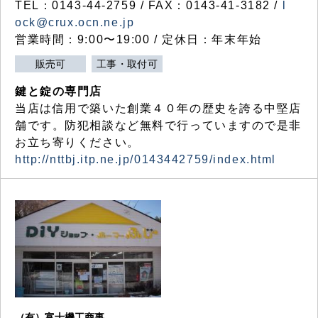
TEL：0143-44-2759 / FAX：0143-41-3182 /
l
ock@crux.ocn.ne.jp
営業時間：9:00〜19:00 / 定休日：年末年始
販売可
工事・取付可
鍵と錠の専門店
当店は信用で築いた創業４０年の歴史を誇る中堅店
舗です。防犯相談など無料で行っていますので是非
お立ち寄りください。
http://nttbj.itp.ne.jp/0143442759/index.html
（有）富士機工商事