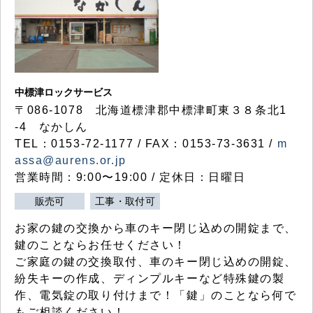
中標津ロックサービス
〒086-1078 北海道標津郡中標津町東３８条北1
-4 なかしん
TEL：0153-72-1177 / FAX：0153-73-3631 /
m
assa@aurens.or.jp
営業時間：9:00〜19:00 / 定休日：日曜日
販売可
工事・取付可
お家の鍵の交換から車のキー閉じ込めの開錠まで、
鍵のことならお任せください！
ご家庭の鍵の交換取付、車のキー閉じ込めの開錠、
紛失キーの作成、ディンプルキーなど特殊鍵の製
作、電気錠の取り付けまで！「鍵」のことなら何で
もご相談ください！