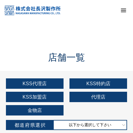
トップ
KSS加盟店・取扱店情報
店舗一覧
店舗一覧
KSS代理店
KSS特約店
KSS加盟店
代理店
金物店
都道府県選択
以下から選択して下さい