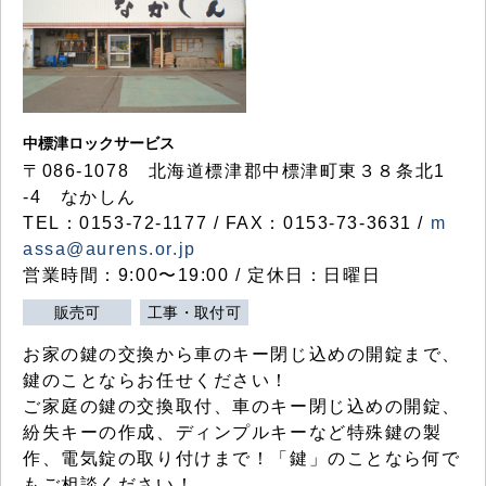
中標津ロックサービス
〒086-1078 北海道標津郡中標津町東３８条北1
-4 なかしん
TEL：0153-72-1177 / FAX：0153-73-3631 /
m
assa@aurens.or.jp
営業時間：9:00〜19:00 / 定休日：日曜日
販売可
工事・取付可
お家の鍵の交換から車のキー閉じ込めの開錠まで、
鍵のことならお任せください！
ご家庭の鍵の交換取付、車のキー閉じ込めの開錠、
紛失キーの作成、ディンプルキーなど特殊鍵の製
作、電気錠の取り付けまで！「鍵」のことなら何で
もご相談ください！