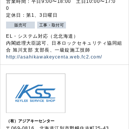
営業時間：平日9:00〜18:00 土日10:00〜17:0
0
定休日：第1、3日曜日
販売可
工事・取付可
EL・システム対応（北北海道）
内閣総理大臣認可、日本ロックセキュリティ協同組
合 旭川支部 支部長、一級錠施工技師
http://asahikawakeycenta.web.fc2.com/
（有）アジアキーセンター
〒069-0816 北海道江別市野幌住吉町25-43