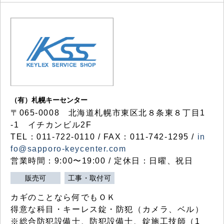
（有）札幌キーセンター
〒065-0008 北海道札幌市東区北８条東８丁目1
-1 イチカンビル2F
TEL：011-722-0110 / FAX：011-742-1295 /
in
fo@sapporo-keycenter.com
営業時間：9:00〜19:00 / 定休日：日曜、祝日
販売可
工事・取付可
カギのことなら何でもＯＫ
得意な科目・キーレス錠・防犯（カメラ、ベル）
※総合防犯設備士、防犯設備士、錠施工技師（1