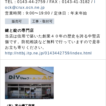
TEL：0143-44-2759 / FAX：0143-41-3182 /
l
ock@crux.ocn.ne.jp
営業時間：9:00〜19:00 / 定休日：年末年始
販売可
工事・取付可
鍵と錠の専門店
当店は信用で築いた創業４０年の歴史を誇る中堅店
舗です。防犯相談など無料で行っていますので是非
お立ち寄りください。
http://nttbj.itp.ne.jp/0143442759/index.html
（有）富士機工商事