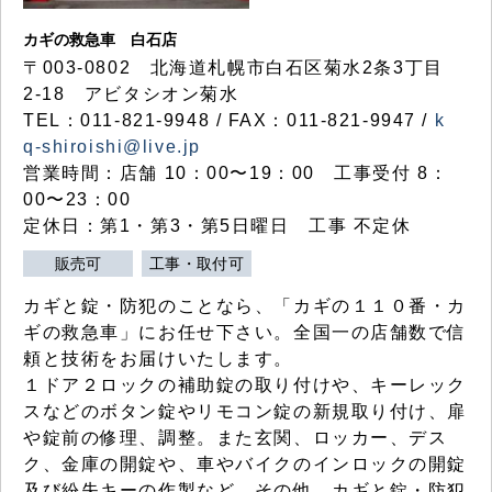
カギの救急車 白石店
〒003-0802 北海道札幌市白石区菊水2条3丁目
2-18 アビタシオン菊水
TEL：011-821-9948 / FAX：011-821-9947 /
k
q-shiroishi@live.jp
営業時間：店舗 10：00〜19：00 工事受付 8：
00〜23：00
定休日：第1・第3・第5日曜日 工事 不定休
販売可
工事・取付可
カギと錠・防犯のことなら、「カギの１１０番・カ
ギの救急車」にお任せ下さい。全国一の店舗数で信
頼と技術をお届けいたします。
１ドア２ロックの補助錠の取り付けや、キーレック
スなどのボタン錠やリモコン錠の新規取り付け、扉
や錠前の修理、調整。また玄関、ロッカー、デス
ク、金庫の開錠や、車やバイクのインロックの開錠
及び紛失キーの作製など、その他、カギと錠・防犯