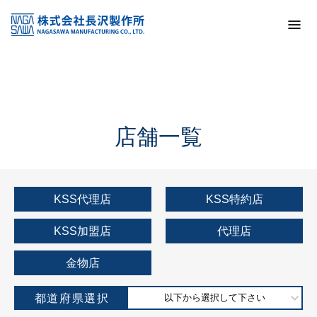
トップ
KSS加盟店・取扱店情報
店舗一覧
店舗一覧
KSS代理店
KSS特約店
KSS加盟店
代理店
金物店
都道府県選択
以下から選択して下さい