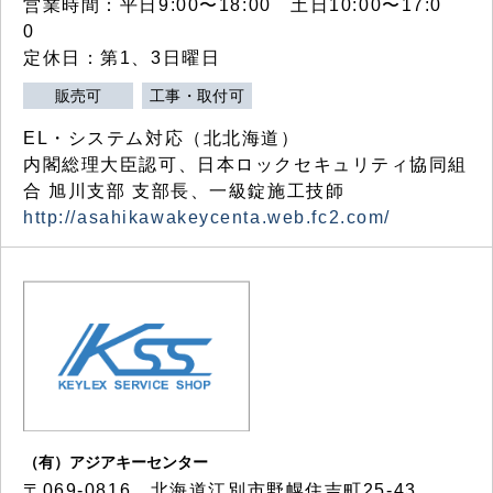
営業時間：平日9:00〜18:00 土日10:00〜17:0
0
定休日：第1、3日曜日
販売可
工事・取付可
EL・システム対応（北北海道）
内閣総理大臣認可、日本ロックセキュリティ協同組
合 旭川支部 支部長、一級錠施工技師
http://asahikawakeycenta.web.fc2.com/
（有）アジアキーセンター
〒069-0816 北海道江別市野幌住吉町25-43