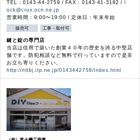
TEL：0143-44-2759 / FAX：0143-41-3182 /
l
ock@crux.ocn.ne.jp
営業時間：9:00〜19:00 / 定休日：年末年始
販売可
工事・取付可
鍵と錠の専門店
当店は信用で築いた創業４０年の歴史を誇る中堅店
舗です。防犯相談など無料で行っていますので是非
お立ち寄りください。
http://nttbj.itp.ne.jp/0143442759/index.html
（有）富士機工商事