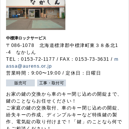
中標津ロックサービス
〒086-1078 北海道標津郡中標津町東３８条北1
-4 なかしん
TEL：0153-72-1177 / FAX：0153-73-3631 /
m
assa@aurens.or.jp
営業時間：9:00〜19:00 / 定休日：日曜日
販売可
工事・取付可
お家の鍵の交換から車のキー閉じ込めの開錠まで、
鍵のことならお任せください！
ご家庭の鍵の交換取付、車のキー閉じ込めの開錠、
紛失キーの作成、ディンプルキーなど特殊鍵の製
作、電気錠の取り付けまで！「鍵」のことなら何で
もご相談ください！