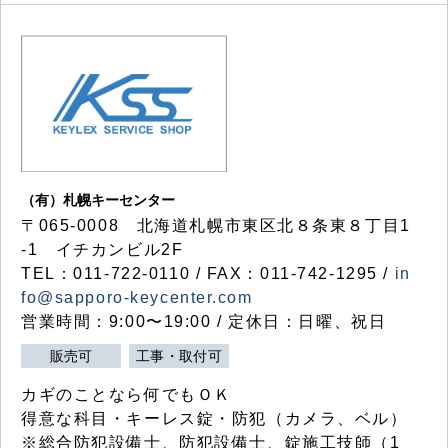
（有）札幌キーセンター
〒065-0008 北海道札幌市東区北８条東８丁目1
-1 イチカンビル2F
TEL：011-722-0110 / FAX：011-742-1295 /
in
fo@sapporo-keycenter.com
営業時間：9:00〜19:00 / 定休日：日曜、祝日
販売可
工事・取付可
カギのことなら何でもＯＫ
得意な科目・キーレス錠・防犯（カメラ、ベル）
※総合防犯設備士、防犯設備士、錠施工技師（1