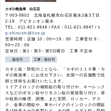
カギの救急車 白石店
〒003-0802 北海道札幌市白石区菊水2条3丁目
2-18 アビタシオン菊水
TEL：011-821-9948 / FAX：011-821-9947 /
k
q-shiroishi@live.jp
営業時間：店舗 10：00〜19：00 工事受付 8：
00〜23：00
定休日：第1・第3・第5日曜日 工事 不定休
販売可
工事・取付可
カギと錠・防犯のことなら、「カギの１１０番・カ
ギの救急車」にお任せ下さい。全国一の店舗数で信
頼と技術をお届けいたします。
１ドア２ロックの補助錠の取り付けや、キーレック
スなどのボタン錠やリモコン錠の新規取り付け、扉
や錠前の修理、調整。また玄関、ロッカー、デス
ク、金庫の開錠や、車やバイクのインロックの開錠
及び紛失キーの作製など、その他、カギと錠・防犯