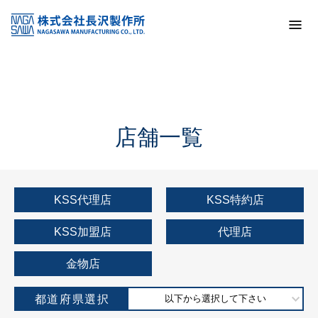
トップ
KSS加盟店・取扱店情報
店舗一覧
店舗一覧
KSS代理店
KSS特約店
KSS加盟店
代理店
金物店
都道府県選択
以下から選択して下さい