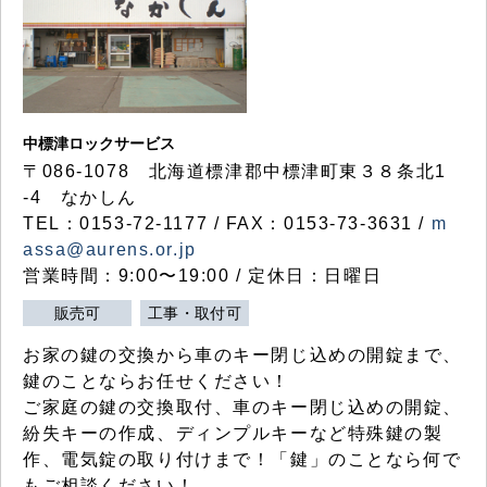
中標津ロックサービス
〒086-1078 北海道標津郡中標津町東３８条北1
-4 なかしん
TEL：0153-72-1177 / FAX：0153-73-3631 /
m
assa@aurens.or.jp
営業時間：9:00〜19:00 / 定休日：日曜日
販売可
工事・取付可
お家の鍵の交換から車のキー閉じ込めの開錠まで、
鍵のことならお任せください！
ご家庭の鍵の交換取付、車のキー閉じ込めの開錠、
紛失キーの作成、ディンプルキーなど特殊鍵の製
作、電気錠の取り付けまで！「鍵」のことなら何で
もご相談ください！