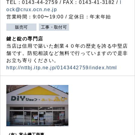
TEL：0143-44-2759 / FAX：0143-41-3182 /
l
ock@crux.ocn.ne.jp
営業時間：9:00〜19:00 / 定休日：年末年始
販売可
工事・取付可
鍵と錠の専門店
当店は信用で築いた創業４０年の歴史を誇る中堅店
舗です。防犯相談など無料で行っていますので是非
お立ち寄りください。
http://nttbj.itp.ne.jp/0143442759/index.html
（有）富士機工商事