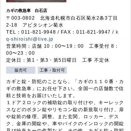
カギの救急車 白石店
〒003-0802 北海道札幌市白石区菊水2条3丁目
2-18 アビタシオン菊水
TEL：011-821-9948 / FAX：011-821-9947 /
k
q-shiroishi@live.jp
営業時間：店舗 10：00〜19：00 工事受付 8：
00〜23：00
定休日：第1・第3・第5日曜日 工事 不定休
販売可
工事・取付可
カギと錠・防犯のことなら、「カギの１１０番・カ
ギの救急車」にお任せ下さい。全国一の店舗数で信
頼と技術をお届けいたします。
１ドア２ロックの補助錠の取り付けや、キーレック
スなどのボタン錠やリモコン錠の新規取り付け、扉
や錠前の修理、調整。また玄関、ロッカー、デス
ク、金庫の開錠や、車やバイクのインロックの開錠
及び紛失キーの作製など、その他、カギと錠・防犯