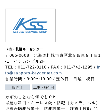
（有）札幌キーセンター
〒065-0008 北海道札幌市東区北８条東８丁目1
-1 イチカンビル2F
TEL：011-722-0110 / FAX：011-742-1295 /
in
fo@sapporo-keycenter.com
営業時間：9:00〜19:00 / 定休日：日曜、祝日
販売可
工事・取付可
カギのことなら何でもＯＫ
得意な科目・キーレス錠・防犯（カメラ、ベル）
※総合防犯設備士、防犯設備士、錠施工技師（1