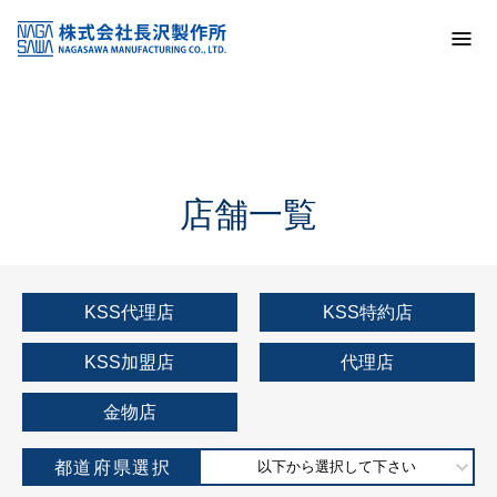
トップ
KSS加盟店・取扱店情報
店舗一覧
店舗一覧
KSS代理店
KSS特約店
KSS加盟店
代理店
金物店
都道府県選択
以下から選択して下さい