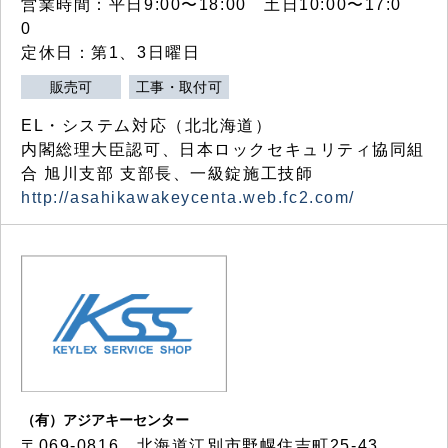
営業時間：平日9:00〜18:00 土日10:00〜17:0
0
定休日：第1、3日曜日
販売可
工事・取付可
EL・システム対応（北北海道）
内閣総理大臣認可、日本ロックセキュリティ協同組
合 旭川支部 支部長、一級錠施工技師
http://asahikawakeycenta.web.fc2.com/
（有）アジアキーセンター
〒069-0816 北海道江別市野幌住吉町25-43