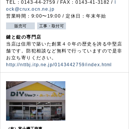
TEL：0143-44-2759 / FAX：0143-41-3182 /
l
ock@crux.ocn.ne.jp
営業時間：9:00〜19:00 / 定休日：年末年始
販売可
工事・取付可
鍵と錠の専門店
当店は信用で築いた創業４０年の歴史を誇る中堅店
舗です。防犯相談など無料で行っていますので是非
お立ち寄りください。
http://nttbj.itp.ne.jp/0143442759/index.html
（有）富士機工商事