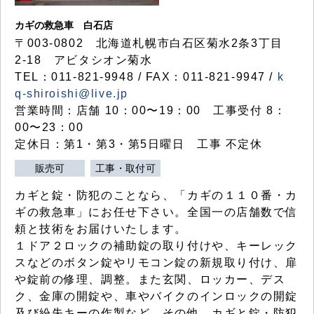
カギの救急車 白石店
〒003-0802 北海道札幌市白石区菊水2条3丁目
2-18 アビタシオン菊水
TEL：011-821-9948 / FAX：011-821-9947 /
k
q-shiroishi@live.jp
営業時間：店舗 10：00〜19：00 工事受付 8：
00〜23：00
定休日：第1・第3・第5日曜日 工事 不定休
販売可
工事・取付可
カギと錠・防犯のことなら、「カギの１１０番・カ
ギの救急車」にお任せ下さい。全国一の店舗数で信
頼と技術をお届けいたします。
１ドア２ロックの補助錠の取り付けや、キーレック
スなどのボタン錠やリモコン錠の新規取り付け、扉
や錠前の修理、調整。また玄関、ロッカー、デス
ク、金庫の開錠や、車やバイクのインロックの開錠
及び紛失キーの作製など、その他、カギと錠・防犯