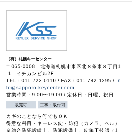
（有）札幌キーセンター
〒065-0008 北海道札幌市東区北８条東８丁目1
-1 イチカンビル2F
TEL：011-722-0110 / FAX：011-742-1295 /
in
fo@sapporo-keycenter.com
営業時間：9:00〜19:00 / 定休日：日曜、祝日
販売可
工事・取付可
カギのことなら何でもＯＫ
得意な科目・キーレス錠・防犯（カメラ、ベル）
※総合防犯設備士、防犯設備士、錠施工技師（1