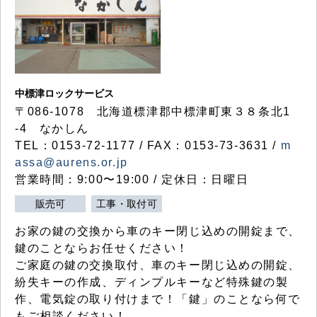
中標津ロックサービス
〒086-1078 北海道標津郡中標津町東３８条北1
-4 なかしん
TEL：0153-72-1177 / FAX：0153-73-3631 /
m
assa@aurens.or.jp
営業時間：9:00〜19:00 / 定休日：日曜日
販売可
工事・取付可
お家の鍵の交換から車のキー閉じ込めの開錠まで、
鍵のことならお任せください！
ご家庭の鍵の交換取付、車のキー閉じ込めの開錠、
紛失キーの作成、ディンプルキーなど特殊鍵の製
作、電気錠の取り付けまで！「鍵」のことなら何で
もご相談ください！