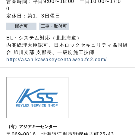
営業時間：平日9:00〜18:00 土日10:00〜17:0
0
定休日：第1、3日曜日
販売可
工事・取付可
EL・システム対応（北北海道）
内閣総理大臣認可、日本ロックセキュリティ協同組
合 旭川支部 支部長、一級錠施工技師
http://asahikawakeycenta.web.fc2.com/
（有）アジアキーセンター
〒069-0816 北海道江別市野幌住吉町25-43