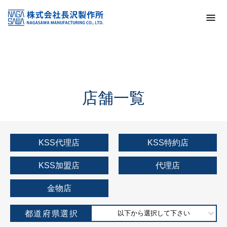
トップ
KSS加盟店・取扱店情報
店舗一覧
店舗一覧
KSS代理店
KSS特約店
KSS加盟店
代理店
金物店
都道府県選択
以下から選択して下さい