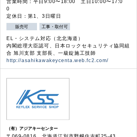
営業時間：平日9:00〜18:00 土日10:00〜17:0
0
定休日：第1、3日曜日
販売可
工事・取付可
EL・システム対応（北北海道）
内閣総理大臣認可、日本ロックセキュリティ協同組
合 旭川支部 支部長、一級錠施工技師
http://asahikawakeycenta.web.fc2.com/
（有）アジアキーセンター
〒069-0816 北海道江別市野幌住吉町25-43