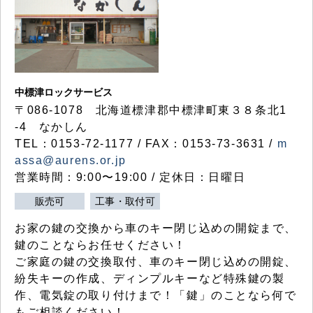
中標津ロックサービス
〒086-1078 北海道標津郡中標津町東３８条北1
-4 なかしん
TEL：0153-72-1177 / FAX：0153-73-3631 /
m
assa@aurens.or.jp
営業時間：9:00〜19:00 / 定休日：日曜日
販売可
工事・取付可
お家の鍵の交換から車のキー閉じ込めの開錠まで、
鍵のことならお任せください！
ご家庭の鍵の交換取付、車のキー閉じ込めの開錠、
紛失キーの作成、ディンプルキーなど特殊鍵の製
作、電気錠の取り付けまで！「鍵」のことなら何で
もご相談ください！