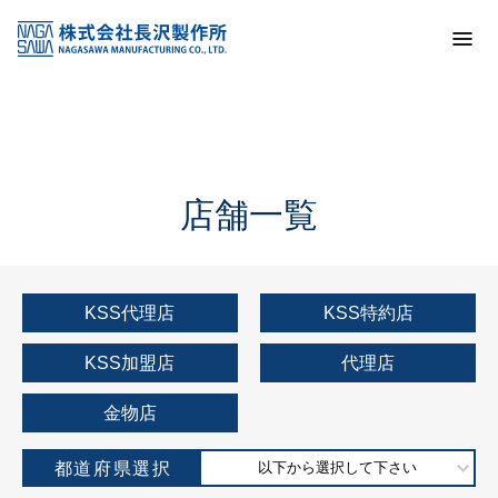
トップ
KSS加盟店・取扱店情報
店舗一覧
店舗一覧
KSS代理店
KSS特約店
KSS加盟店
代理店
金物店
都道府県選択
以下から選択して下さい