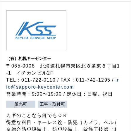
（有）札幌キーセンター
〒065-0008 北海道札幌市東区北８条東８丁目1
-1 イチカンビル2F
TEL：011-722-0110 / FAX：011-742-1295 /
in
fo@sapporo-keycenter.com
営業時間：9:00〜19:00 / 定休日：日曜、祝日
販売可
工事・取付可
カギのことなら何でもＯＫ
得意な科目・キーレス錠・防犯（カメラ、ベル）
※総合防犯設備士、防犯設備士、錠施工技師（1