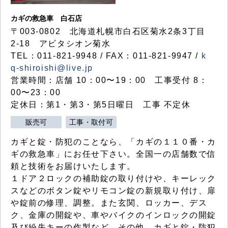
カギの救急車 白石店
〒003-0802 北海道札幌市白石区菊水2条3丁目
2-18 アビタシオン菊水
TEL：011-821-9948 / FAX：011-821-9947 /
k
q-shiroishi@live.jp
営業時間：店舗 10：00〜19：00 工事受付 8：
00〜23：00
定休日：第1・第3・第5日曜日 工事 不定休
販売可
工事・取付可
カギと錠・防犯のことなら、「カギの１１０番・カ
ギの救急車」にお任せ下さい。全国一の店舗数で信
頼と技術をお届けいたします。
１ドア２ロックの補助錠の取り付けや、キーレック
スなどのボタン錠やリモコン錠の新規取り付け、扉
や錠前の修理、調整。また玄関、ロッカー、デス
ク、金庫の開錠や、車やバイクのインロックの開錠
及び紛失キーの作製など、その他、カギと錠・防犯