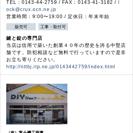
TEL：0143-44-2759 / FAX：0143-41-3182 /
l
ock@crux.ocn.ne.jp
営業時間：9:00〜19:00 / 定休日：年末年始
販売可
工事・取付可
鍵と錠の専門店
当店は信用で築いた創業４０年の歴史を誇る中堅店
舗です。防犯相談など無料で行っていますので是非
お立ち寄りください。
http://nttbj.itp.ne.jp/0143442759/index.html
（有）富士機工商事