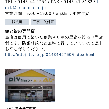
TEL：0143-44-2759 / FAX：0143-41-3182 /
l
ock@crux.ocn.ne.jp
営業時間：9:00〜19:00 / 定休日：年末年始
販売可
工事・取付可
鍵と錠の専門店
当店は信用で築いた創業４０年の歴史を誇る中堅店
舗です。防犯相談など無料で行っていますので是非
お立ち寄りください。
http://nttbj.itp.ne.jp/0143442759/index.html
（有）富士機工商事