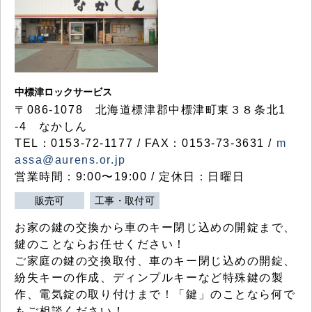
中標津ロックサービス
〒086-1078 北海道標津郡中標津町東３８条北1
-4 なかしん
TEL：0153-72-1177 / FAX：0153-73-3631 /
m
assa@aurens.or.jp
営業時間：9:00〜19:00 / 定休日：日曜日
販売可
工事・取付可
お家の鍵の交換から車のキー閉じ込めの開錠まで、
鍵のことならお任せください！
ご家庭の鍵の交換取付、車のキー閉じ込めの開錠、
紛失キーの作成、ディンプルキーなど特殊鍵の製
作、電気錠の取り付けまで！「鍵」のことなら何で
もご相談ください！