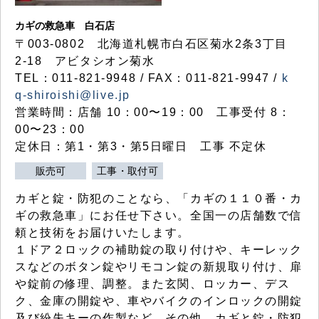
カギの救急車 白石店
〒003-0802 北海道札幌市白石区菊水2条3丁目
2-18 アビタシオン菊水
TEL：011-821-9948 / FAX：011-821-9947 /
k
q-shiroishi@live.jp
営業時間：店舗 10：00〜19：00 工事受付 8：
00〜23：00
定休日：第1・第3・第5日曜日 工事 不定休
販売可
工事・取付可
カギと錠・防犯のことなら、「カギの１１０番・カ
ギの救急車」にお任せ下さい。全国一の店舗数で信
頼と技術をお届けいたします。
１ドア２ロックの補助錠の取り付けや、キーレック
スなどのボタン錠やリモコン錠の新規取り付け、扉
や錠前の修理、調整。また玄関、ロッカー、デス
ク、金庫の開錠や、車やバイクのインロックの開錠
及び紛失キーの作製など、その他、カギと錠・防犯