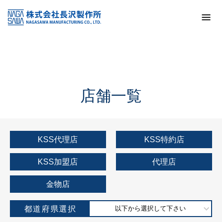
トップ
KSS加盟店・取扱店情報
店舗一覧
店舗一覧
KSS代理店
KSS特約店
KSS加盟店
代理店
金物店
都道府県選択
以下から選択して下さい