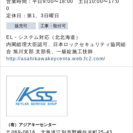
営業時間：平日9:00〜18:00 土日10:00〜17:0
0
定休日：第1、3日曜日
販売可
工事・取付可
EL・システム対応（北北海道）
内閣総理大臣認可、日本ロックセキュリティ協同組
合 旭川支部 支部長、一級錠施工技師
http://asahikawakeycenta.web.fc2.com/
（有）アジアキーセンター
〒069-0816 北海道江別市野幌住吉町25-43