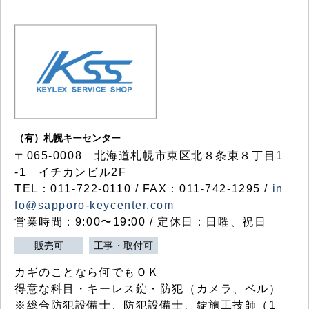
（有）札幌キーセンター
〒065-0008 北海道札幌市東区北８条東８丁目1
-1 イチカンビル2F
TEL：011-722-0110 / FAX：011-742-1295 /
in
fo@sapporo-keycenter.com
営業時間：9:00〜19:00 / 定休日：日曜、祝日
販売可
工事・取付可
カギのことなら何でもＯＫ
得意な科目・キーレス錠・防犯（カメラ、ベル）
※総合防犯設備士、防犯設備士、錠施工技師（1