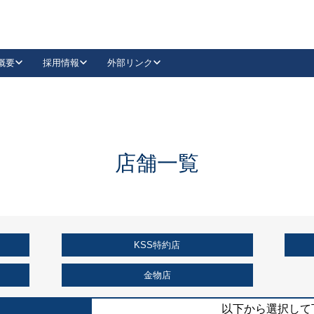
概要
採用情報
外部リンク
YouTube
Instagram
採用
キーレックスカタログ請求
の製品組み立て等
請求フォームはこちら
古代・古代NEO
レバーハンドル
Vi-Clear
古代・古代NEO
飾錠
導入事例一覧
抗ウイルス・抗菌製品
導入事例一覧
Facebook
LinkedIn
店舗一覧
00 / 1100から簡単に交換できるキーレックス4000を
日本ロック工業会
売開始しました。
外部サイト
く見る
KSS特約店
例
長期住宅使用部材標準化推進協議会
外部サイト
金物店
以下から選択して