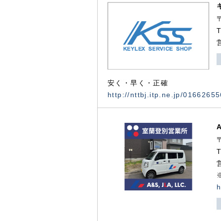
安く・早く・正確
http://nttbj.itp.ne.jp/0166265
h