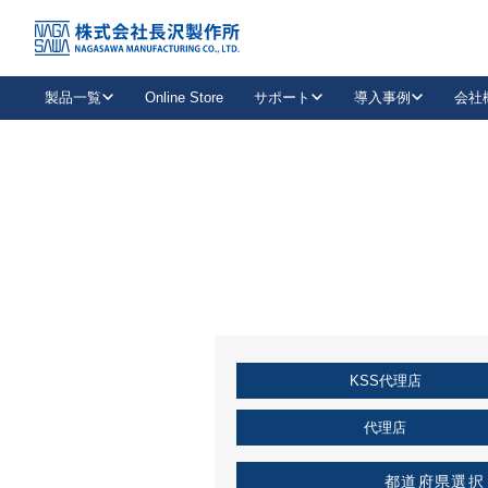
トップ
KSS加盟店・取扱店情報
店舗一覧
製品一覧
Online Store
サポート
導入事例
会社
新卒採用
会社情報
事業内容
中途採用
お問い合わせ
社会貢献活動
パート
2026年度採用情報
キャリア採用・専門職
メールフォームはこちら
工場で
キーレックス
レバーハンドル
キーレックス
機械式ボタン錠
室内用ドアハンドル
導入事例一覧
装
メールニュース
製品検索
お知らせ一覧
よくある質問（FAQ）
特集
簡単診断
教育機関
21
お客様に適したキーレックスをお探しいただけます。
廃番品情報
発
医療機関
品番から探す
取扱店情報
キーレックスを品番からお探しいただけます。
詳し
KSS代理店
企業様採用事
お役立ち情報
代理店
都道府県選択