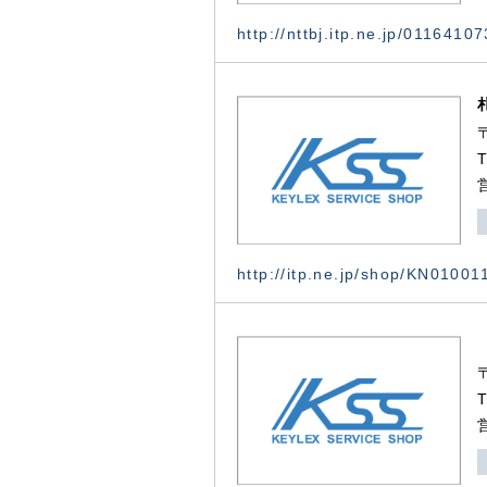
http://nttbj.itp.ne.jp/0116410
http://itp.ne.jp/shop/KN0100