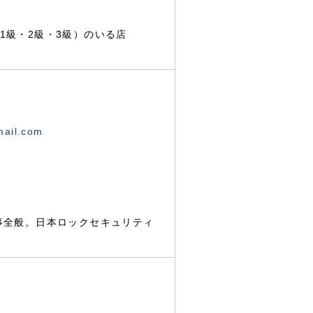
1級・2級・3級）のいる店
mail.com
事全般。日本ロックセキュリティ