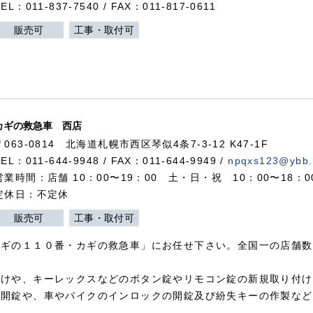
TEL：011-837-7540 / FAX：011-817-0611
販売可
工事・取付可
カギの救急車 西店
〒063-0814 北海道札幌市西区琴似4条7-3-12 K47-1F
TEL：011-644-9948 / FAX：011-644-9949 /
npqxs123@ybb.
営業時間：店舗 10：00〜19：00 土・日・祝 10：00〜18：
定休日：不定休
販売可
工事・取付可
カギの１１０番・カギの救急車」にお任せ下さい。全国一の店舗数
付けや、キーレックスなどのボタン錠やリモコン錠の新規取り付け
の開錠や、車やバイクのインロックの開錠及び紛失キーの作製など