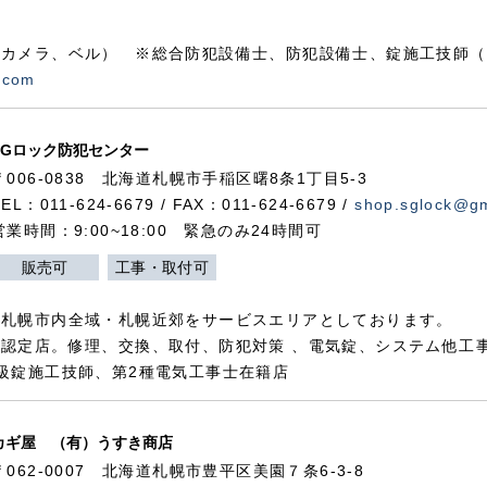
カメラ、ベル） ※総合防犯設備士、防犯設備士、錠施工技師（
.com
SGロック防犯センター
〒006-0838 北海道札幌市手稲区曙8条1丁目5-3
TEL：011-624-6679 / FAX：011-624-6679 /
shop.sglock@g
営業時間：9:00~18:00 緊急のみ24時間可
販売可
工事・取付可
、札幌市内全域・札幌近郊をサービスエリアとしております。
認定店。修理、交換、取付、防犯対策 、電気錠、システム他工
級錠施工技師、第2種電気工事士在籍店
カギ屋 （有）うすき商店
〒062-0007 北海道札幌市豊平区美園７条6-3-8