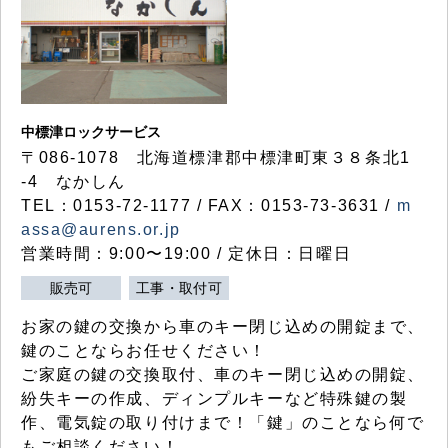
中標津ロックサービス
〒086-1078 北海道標津郡中標津町東３８条北1
-4 なかしん
TEL：0153-72-1177 / FAX：0153-73-3631 /
m
assa@aurens.or.jp
営業時間：9:00〜19:00 / 定休日：日曜日
販売可
工事・取付可
お家の鍵の交換から車のキー閉じ込めの開錠まで、
鍵のことならお任せください！
ご家庭の鍵の交換取付、車のキー閉じ込めの開錠、
紛失キーの作成、ディンプルキーなど特殊鍵の製
作、電気錠の取り付けまで！「鍵」のことなら何で
もご相談ください！