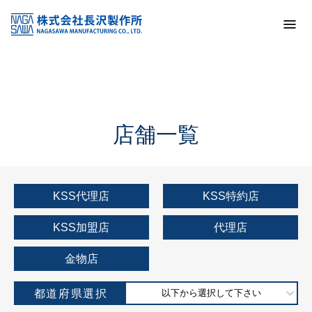
トップ
KSS加盟店・取扱店情報
店舗一覧
店舗一覧
KSS代理店
KSS特約店
KSS加盟店
代理店
金物店
都道府県選択
以下から選択して下さい