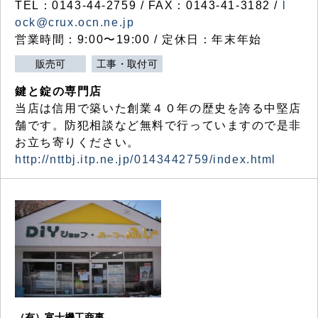
TEL：0143-44-2759 / FAX：0143-41-3182 /
l
ock@crux.ocn.ne.jp
営業時間：9:00〜19:00 / 定休日：年末年始
販売可
工事・取付可
鍵と錠の専門店
当店は信用で築いた創業４０年の歴史を誇る中堅店
舗です。防犯相談など無料で行っていますので是非
お立ち寄りください。
http://nttbj.itp.ne.jp/0143442759/index.html
（有）富士機工商事