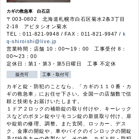
カギの救急車 白石店
〒003-0802 北海道札幌市白石区菊水2条3丁目
2-18 アビタシオン菊水
TEL：011-821-9948 / FAX：011-821-9947 /
k
q-shiroishi@live.jp
営業時間：店舗 10：00〜19：00 工事受付 8：
00〜23：00
定休日：第1・第3・第5日曜日 工事 不定休
販売可
工事・取付可
カギと錠・防犯のことなら、「カギの１１０番・カ
ギの救急車」にお任せ下さい。全国一の店舗数で信
頼と技術をお届けいたします。
１ドア２ロックの補助錠の取り付けや、キーレック
スなどのボタン錠やリモコン錠の新規取り付け、扉
や錠前の修理、調整。また玄関、ロッカー、デス
ク、金庫の開錠や、車やバイクのインロックの開錠
及び紛失キーの作製など、その他、カギと錠・防犯