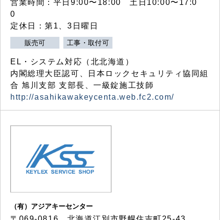
営業時間：平日9:00〜18:00 土日10:00〜17:0
0
定休日：第1、3日曜日
販売可
工事・取付可
EL・システム対応（北北海道）
内閣総理大臣認可、日本ロックセキュリティ協同組
合 旭川支部 支部長、一級錠施工技師
http://asahikawakeycenta.web.fc2.com/
（有）アジアキーセンター
〒069-0816 北海道江別市野幌住吉町25-43