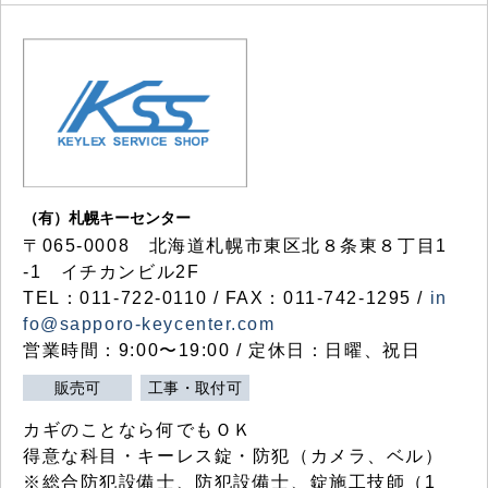
（有）札幌キーセンター
〒065-0008 北海道札幌市東区北８条東８丁目1
-1 イチカンビル2F
TEL：011-722-0110 / FAX：011-742-1295 /
in
fo@sapporo-keycenter.com
営業時間：9:00〜19:00 / 定休日：日曜、祝日
販売可
工事・取付可
カギのことなら何でもＯＫ
得意な科目・キーレス錠・防犯（カメラ、ベル）
※総合防犯設備士、防犯設備士、錠施工技師（1